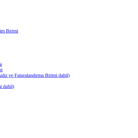
im Birimi
i
mi
naliz ve Faturalandırma Birimi dahil)
i dahil)