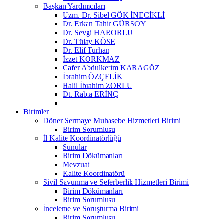
Başkan Yardımcıları
Uzm. Dr. Sibel GÖK İNECİKLİ
Dr. Erkan Tahir GÜRSOY
Dr. Sevgi HARORLU
Dr. Tülay KÖSE
Dr. Elif Turhan
İzzet KORKMAZ
Cafer Abdulkerim KARAGÖZ
İbrahim ÖZÇELİK
Halil İbrahim ZORLU
Dt. Rabia ERİNÇ
Birimler
Döner Sermaye Muhasebe Hizmetleri Birimi
Birim Sorumlusu
İl Kalite Koordinatörlüğü
Sunular
Birim Dökümanları
Mevzuat
Kalite Koordinatörü
Sivil Savunma ve Seferberlik Hizmetleri Birimi
Birim Dökümanları
Birim Sorumlusu
İnceleme ve Soruşturma Birimi
Birim Sorumlusu