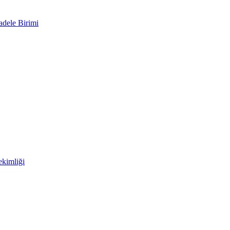
adele Birimi
kimliği