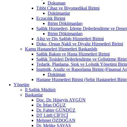
Dokuman
Tıbbi Cihaz ve Biyomedikal Birimi
Dokümanlar
Eczacılık Birimi
Birim Dökümanları
Sağlık Hizmetleri, İzleme Değerlendirme ve Denet
Birim Dökümanları
Ağız ve Diş Sağlığı Hizmetleri Birimi
Doku, Organ Nakli ve Diyaliz Hizmetleri Birimi
Kamu Hastaneleri Hizmetleri Başkanlığı
Sağlık Bakım ve Hasta Hizmetleri Birimi
Sağlık Tesisleri Değerlendirme ve Geliştirme Birim
Tedarik, Planlama, Stok ve Lojistik Yönetimi Biri
İstatistik, Analiz ve Raporlama Birimi (Finansal A
Doküman
Hastane Hizmetleri Birimi (Şehir Hastaneleri Birim
Yönetim
İl Sağlık Müdürü
Başkanlar
Doç. Dr. Hüseyin AYGÜN
Dr. İrfan OĞUZ
Dr. Fahire GÜNDÜZ
DT Lütfi ÇİFTCİ
Mehmet ÖZDOĞAN
Dr. Melike SAVAŞ