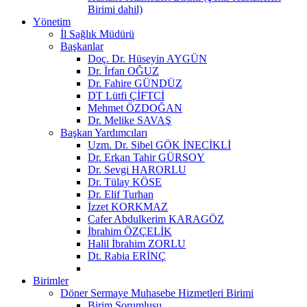
Birimi dahil)
Yönetim
İl Sağlık Müdürü
Başkanlar
Doç. Dr. Hüseyin AYGÜN
Dr. İrfan OĞUZ
Dr. Fahire GÜNDÜZ
DT Lütfi ÇİFTCİ
Mehmet ÖZDOĞAN
Dr. Melike SAVAŞ
Başkan Yardımcıları
Uzm. Dr. Sibel GÖK İNECİKLİ
Dr. Erkan Tahir GÜRSOY
Dr. Sevgi HARORLU
Dr. Tülay KÖSE
Dr. Elif Turhan
İzzet KORKMAZ
Cafer Abdulkerim KARAGÖZ
İbrahim ÖZÇELİK
Halil İbrahim ZORLU
Dt. Rabia ERİNÇ
Birimler
Döner Sermaye Muhasebe Hizmetleri Birimi
Birim Sorumlusu