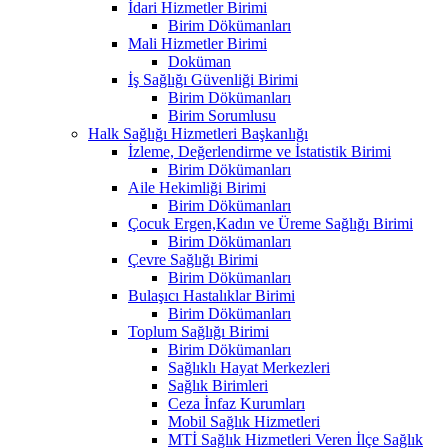
İdari Hizmetler Birimi
Birim Dökümanları
Mali Hizmetler Birimi
Doküman
İş Sağlığı Güvenliği Birimi
Birim Dökümanları
Birim Sorumlusu
Halk Sağlığı Hizmetleri Başkanlığı
İzleme, Değerlendirme ve İstatistik Birimi
Birim Dökümanları
Aile Hekimliği Birimi
Birim Dökümanları
Çocuk Ergen,Kadın ve Üreme Sağlığı Birimi
Birim Dökümanları
Çevre Sağlığı Birimi
Birim Dökümanları
Bulaşıcı Hastalıklar Birimi
Birim Dökümanları
Toplum Sağlığı Birimi
Birim Dökümanları
Sağlıklı Hayat Merkezleri
Sağlık Birimleri
Ceza İnfaz Kurumları
Mobil Sağlık Hizmetleri
MTİ Sağlık Hizmetleri Veren İlçe Sağlık