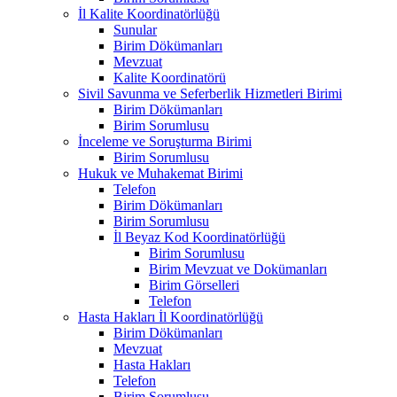
İl Kalite Koordinatörlüğü
Sunular
Birim Dökümanları
Mevzuat
Kalite Koordinatörü
Sivil Savunma ve Seferberlik Hizmetleri Birimi
Birim Dökümanları
Birim Sorumlusu
İnceleme ve Soruşturma Birimi
Birim Sorumlusu
Hukuk ve Muhakemat Birimi
Telefon
Birim Dökümanları
Birim Sorumlusu
İl Beyaz Kod Koordinatörlüğü
Birim Sorumlusu
Birim Mevzuat ve Dokümanları
Birim Görselleri
Telefon
Hasta Hakları İl Koordinatörlüğü
Birim Dökümanları
Mevzuat
Hasta Hakları
Telefon
Birim Sorumlusu