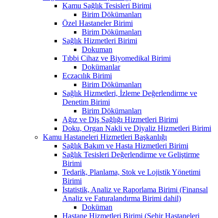
Kamu Sağlık Tesisleri Birimi
Birim Dökümanları
Özel Hastaneler Birimi
Birim Dökümanları
Sağlık Hizmetleri Birimi
Dokuman
Tıbbi Cihaz ve Biyomedikal Birimi
Dokümanlar
Eczacılık Birimi
Birim Dökümanları
Sağlık Hizmetleri, İzleme Değerlendirme ve
Denetim Birimi
Birim Dökümanları
Ağız ve Diş Sağlığı Hizmetleri Birimi
Doku, Organ Nakli ve Diyaliz Hizmetleri Birimi
Kamu Hastaneleri Hizmetleri Başkanlığı
Sağlık Bakım ve Hasta Hizmetleri Birimi
Sağlık Tesisleri Değerlendirme ve Geliştirme
Birimi
Tedarik, Planlama, Stok ve Lojistik Yönetimi
Birimi
İstatistik, Analiz ve Raporlama Birimi (Finansal
Analiz ve Faturalandırma Birimi dahil)
Doküman
Hastane Hizmetleri Birimi (Şehir Hastaneleri