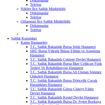
Dökümanlar
Telefon
Nilüfer İlçe Sağlık Müdürlüğü
Dökümanlar
Telefon
Orhangazi İlçe Sağlık Müdürlüğü
Dökümanlar
Telefon
Sağlık Kurumları
Kamu Hastaneleri
T.C. Sağlık Bakanlığı Bursa Şehir Hastanesi
SBÜ Bursa Yüksek İhtisas Eğitim ve Araştırma
Hastanesi
T.C. Sağlık Bakanlığı Çekirge Devlet Hastanesi
T.C. Sağlık Bakanlığı Bursa İlker Çelikcan Fizik
Tedavi Ve Rehabilitasyon Hastanesi
T.C. Sağlık Bakanlığı Bursa Ali Osman Sönmez
Onkoloji Hastanesi
T.C. Sağlık Bakanlığı Bursa Dörtçelik Çocuk
Hastalıkları Hastanesi
T.C. Sağlık Bakanlığı Gürsu Cüneyt Yıldız
Devlet Hastanesi
T.C. Sağlık Bakanlığı Kestel Devlet Hastanesi
T.C. Sağlık Bakanlığı Bursa Dr. Ayten Bozkaya