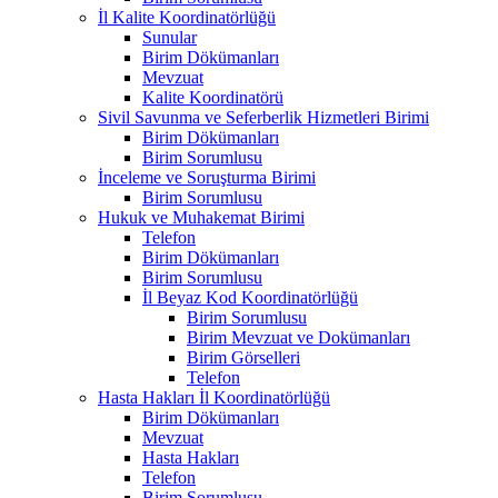
İl Kalite Koordinatörlüğü
Sunular
Birim Dökümanları
Mevzuat
Kalite Koordinatörü
Sivil Savunma ve Seferberlik Hizmetleri Birimi
Birim Dökümanları
Birim Sorumlusu
İnceleme ve Soruşturma Birimi
Birim Sorumlusu
Hukuk ve Muhakemat Birimi
Telefon
Birim Dökümanları
Birim Sorumlusu
İl Beyaz Kod Koordinatörlüğü
Birim Sorumlusu
Birim Mevzuat ve Dokümanları
Birim Görselleri
Telefon
Hasta Hakları İl Koordinatörlüğü
Birim Dökümanları
Mevzuat
Hasta Hakları
Telefon
Birim Sorumlusu