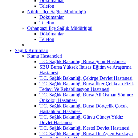
Dökümanlar
Telefon
Nilüfer İlçe Sağlık Müdürlüğü
Dökümanlar
Telefon
Orhangazi İlçe Sağlık Müdürlüğü
Dökümanlar
Telefon
Sağlık Kurumları
Kamu Hastaneleri
T.C. Sağlık Bakanlığı Bursa Şehir Hastanesi
SBÜ Bursa Yüksek İhtisas Eğitim ve Araştırma
Hastanesi
T.C. Sağlık Bakanlığı Çekirge Devlet Hastanesi
T.C. Sağlık Bakanlığı Bursa İlker Çelikcan Fizik
Tedavi Ve Rehabilitasyon Hastanesi
T.C. Sağlık Bakanlığı Bursa Ali Osman Sönmez
Onkoloji Hastanesi
T.C. Sağlık Bakanlığı Bursa Dörtçelik Çocuk
Hastalıkları Hastanesi
T.C. Sağlık Bakanlığı Gürsu Cüneyt Yıldız
Devlet Hastanesi
T.C. Sağlık Bakanlığı Kestel Devlet Hastanesi
T.C. Sağlık Bakanlığı Bursa Dr. Ayten Bozkaya