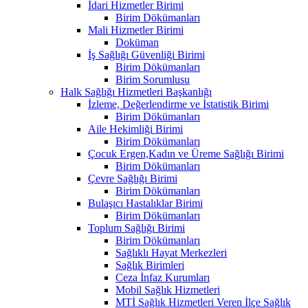
İdari Hizmetler Birimi
Birim Dökümanları
Mali Hizmetler Birimi
Doküman
İş Sağlığı Güvenliği Birimi
Birim Dökümanları
Birim Sorumlusu
Halk Sağlığı Hizmetleri Başkanlığı
İzleme, Değerlendirme ve İstatistik Birimi
Birim Dökümanları
Aile Hekimliği Birimi
Birim Dökümanları
Çocuk Ergen,Kadın ve Üreme Sağlığı Birimi
Birim Dökümanları
Çevre Sağlığı Birimi
Birim Dökümanları
Bulaşıcı Hastalıklar Birimi
Birim Dökümanları
Toplum Sağlığı Birimi
Birim Dökümanları
Sağlıklı Hayat Merkezleri
Sağlık Birimleri
Ceza İnfaz Kurumları
Mobil Sağlık Hizmetleri
MTİ Sağlık Hizmetleri Veren İlçe Sağlık