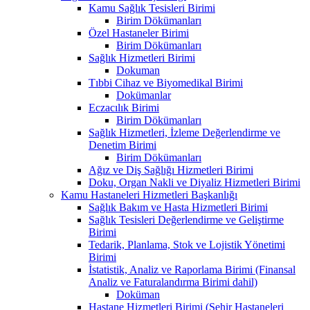
Kamu Sağlık Tesisleri Birimi
Birim Dökümanları
Özel Hastaneler Birimi
Birim Dökümanları
Sağlık Hizmetleri Birimi
Dokuman
Tıbbi Cihaz ve Biyomedikal Birimi
Dokümanlar
Eczacılık Birimi
Birim Dökümanları
Sağlık Hizmetleri, İzleme Değerlendirme ve
Denetim Birimi
Birim Dökümanları
Ağız ve Diş Sağlığı Hizmetleri Birimi
Doku, Organ Nakli ve Diyaliz Hizmetleri Birimi
Kamu Hastaneleri Hizmetleri Başkanlığı
Sağlık Bakım ve Hasta Hizmetleri Birimi
Sağlık Tesisleri Değerlendirme ve Geliştirme
Birimi
Tedarik, Planlama, Stok ve Lojistik Yönetimi
Birimi
İstatistik, Analiz ve Raporlama Birimi (Finansal
Analiz ve Faturalandırma Birimi dahil)
Doküman
Hastane Hizmetleri Birimi (Şehir Hastaneleri