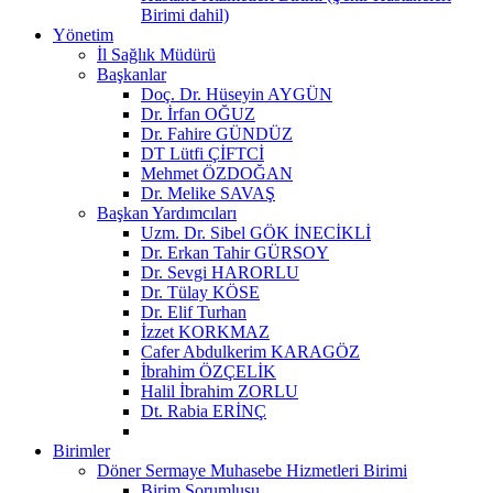
Birimi dahil)
Yönetim
İl Sağlık Müdürü
Başkanlar
Doç. Dr. Hüseyin AYGÜN
Dr. İrfan OĞUZ
Dr. Fahire GÜNDÜZ
DT Lütfi ÇİFTCİ
Mehmet ÖZDOĞAN
Dr. Melike SAVAŞ
Başkan Yardımcıları
Uzm. Dr. Sibel GÖK İNECİKLİ
Dr. Erkan Tahir GÜRSOY
Dr. Sevgi HARORLU
Dr. Tülay KÖSE
Dr. Elif Turhan
İzzet KORKMAZ
Cafer Abdulkerim KARAGÖZ
İbrahim ÖZÇELİK
Halil İbrahim ZORLU
Dt. Rabia ERİNÇ
Birimler
Döner Sermaye Muhasebe Hizmetleri Birimi
Birim Sorumlusu