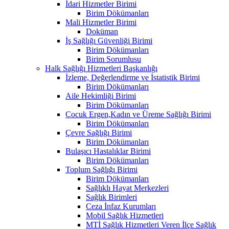
İdari Hizmetler Birimi
Birim Dökümanları
Mali Hizmetler Birimi
Doküman
İş Sağlığı Güvenliği Birimi
Birim Dökümanları
Birim Sorumlusu
Halk Sağlığı Hizmetleri Başkanlığı
İzleme, Değerlendirme ve İstatistik Birimi
Birim Dökümanları
Aile Hekimliği Birimi
Birim Dökümanları
Çocuk Ergen,Kadın ve Üreme Sağlığı Birimi
Birim Dökümanları
Çevre Sağlığı Birimi
Birim Dökümanları
Bulaşıcı Hastalıklar Birimi
Birim Dökümanları
Toplum Sağlığı Birimi
Birim Dökümanları
Sağlıklı Hayat Merkezleri
Sağlık Birimleri
Ceza İnfaz Kurumları
Mobil Sağlık Hizmetleri
MTİ Sağlık Hizmetleri Veren İlçe Sağlık