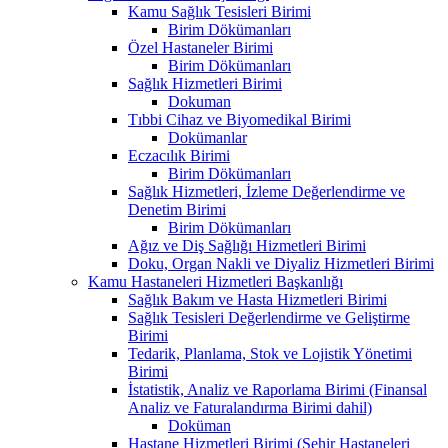
Kamu Sağlık Tesisleri Birimi
Birim Dökümanları
Özel Hastaneler Birimi
Birim Dökümanları
Sağlık Hizmetleri Birimi
Dokuman
Tıbbi Cihaz ve Biyomedikal Birimi
Dokümanlar
Eczacılık Birimi
Birim Dökümanları
Sağlık Hizmetleri, İzleme Değerlendirme ve
Denetim Birimi
Birim Dökümanları
Ağız ve Diş Sağlığı Hizmetleri Birimi
Doku, Organ Nakli ve Diyaliz Hizmetleri Birimi
Kamu Hastaneleri Hizmetleri Başkanlığı
Sağlık Bakım ve Hasta Hizmetleri Birimi
Sağlık Tesisleri Değerlendirme ve Geliştirme
Birimi
Tedarik, Planlama, Stok ve Lojistik Yönetimi
Birimi
İstatistik, Analiz ve Raporlama Birimi (Finansal
Analiz ve Faturalandırma Birimi dahil)
Doküman
Hastane Hizmetleri Birimi (Şehir Hastaneleri