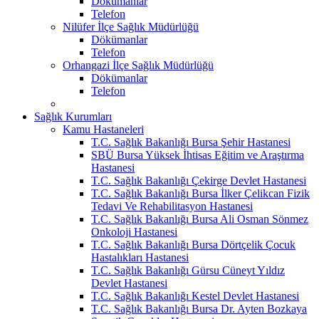
Dökümanlar
Telefon
Nilüfer İlçe Sağlık Müdürlüğü
Dökümanlar
Telefon
Orhangazi İlçe Sağlık Müdürlüğü
Dökümanlar
Telefon
Sağlık Kurumları
Kamu Hastaneleri
T.C. Sağlık Bakanlığı Bursa Şehir Hastanesi
SBÜ Bursa Yüksek İhtisas Eğitim ve Araştırma
Hastanesi
T.C. Sağlık Bakanlığı Çekirge Devlet Hastanesi
T.C. Sağlık Bakanlığı Bursa İlker Çelikcan Fizik
Tedavi Ve Rehabilitasyon Hastanesi
T.C. Sağlık Bakanlığı Bursa Ali Osman Sönmez
Onkoloji Hastanesi
T.C. Sağlık Bakanlığı Bursa Dörtçelik Çocuk
Hastalıkları Hastanesi
T.C. Sağlık Bakanlığı Gürsu Cüneyt Yıldız
Devlet Hastanesi
T.C. Sağlık Bakanlığı Kestel Devlet Hastanesi
T.C. Sağlık Bakanlığı Bursa Dr. Ayten Bozkaya