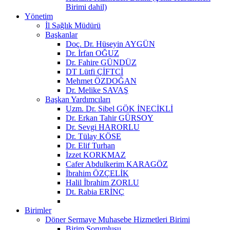
Birimi dahil)
Yönetim
İl Sağlık Müdürü
Başkanlar
Doç. Dr. Hüseyin AYGÜN
Dr. İrfan OĞUZ
Dr. Fahire GÜNDÜZ
DT Lütfi ÇİFTCİ
Mehmet ÖZDOĞAN
Dr. Melike SAVAŞ
Başkan Yardımcıları
Uzm. Dr. Sibel GÖK İNECİKLİ
Dr. Erkan Tahir GÜRSOY
Dr. Sevgi HARORLU
Dr. Tülay KÖSE
Dr. Elif Turhan
İzzet KORKMAZ
Cafer Abdulkerim KARAGÖZ
İbrahim ÖZÇELİK
Halil İbrahim ZORLU
Dt. Rabia ERİNÇ
Birimler
Döner Sermaye Muhasebe Hizmetleri Birimi
Birim Sorumlusu