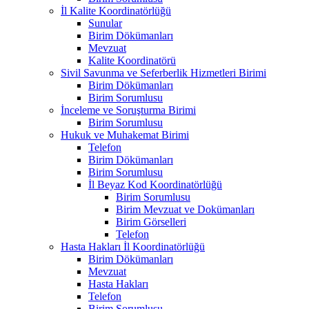
İl Kalite Koordinatörlüğü
Sunular
Birim Dökümanları
Mevzuat
Kalite Koordinatörü
Sivil Savunma ve Seferberlik Hizmetleri Birimi
Birim Dökümanları
Birim Sorumlusu
İnceleme ve Soruşturma Birimi
Birim Sorumlusu
Hukuk ve Muhakemat Birimi
Telefon
Birim Dökümanları
Birim Sorumlusu
İl Beyaz Kod Koordinatörlüğü
Birim Sorumlusu
Birim Mevzuat ve Dokümanları
Birim Görselleri
Telefon
Hasta Hakları İl Koordinatörlüğü
Birim Dökümanları
Mevzuat
Hasta Hakları
Telefon
Birim Sorumlusu