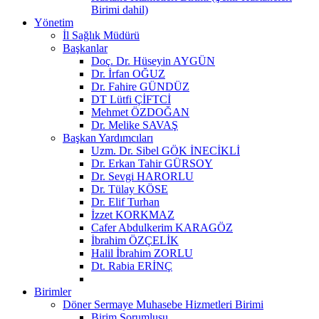
Birimi dahil)
Yönetim
İl Sağlık Müdürü
Başkanlar
Doç. Dr. Hüseyin AYGÜN
Dr. İrfan OĞUZ
Dr. Fahire GÜNDÜZ
DT Lütfi ÇİFTCİ
Mehmet ÖZDOĞAN
Dr. Melike SAVAŞ
Başkan Yardımcıları
Uzm. Dr. Sibel GÖK İNECİKLİ
Dr. Erkan Tahir GÜRSOY
Dr. Sevgi HARORLU
Dr. Tülay KÖSE
Dr. Elif Turhan
İzzet KORKMAZ
Cafer Abdulkerim KARAGÖZ
İbrahim ÖZÇELİK
Halil İbrahim ZORLU
Dt. Rabia ERİNÇ
Birimler
Döner Sermaye Muhasebe Hizmetleri Birimi
Birim Sorumlusu