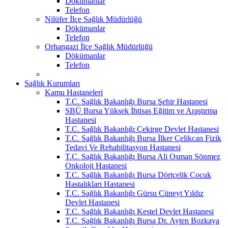
Dökümanlar
Telefon
Nilüfer İlçe Sağlık Müdürlüğü
Dökümanlar
Telefon
Orhangazi İlçe Sağlık Müdürlüğü
Dökümanlar
Telefon
Sağlık Kurumları
Kamu Hastaneleri
T.C. Sağlık Bakanlığı Bursa Şehir Hastanesi
SBÜ Bursa Yüksek İhtisas Eğitim ve Araştırma
Hastanesi
T.C. Sağlık Bakanlığı Çekirge Devlet Hastanesi
T.C. Sağlık Bakanlığı Bursa İlker Çelikcan Fizik
Tedavi Ve Rehabilitasyon Hastanesi
T.C. Sağlık Bakanlığı Bursa Ali Osman Sönmez
Onkoloji Hastanesi
T.C. Sağlık Bakanlığı Bursa Dörtçelik Çocuk
Hastalıkları Hastanesi
T.C. Sağlık Bakanlığı Gürsu Cüneyt Yıldız
Devlet Hastanesi
T.C. Sağlık Bakanlığı Kestel Devlet Hastanesi
T.C. Sağlık Bakanlığı Bursa Dr. Ayten Bozkaya