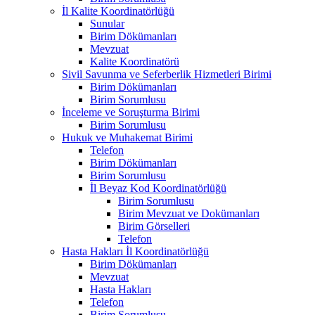
İl Kalite Koordinatörlüğü
Sunular
Birim Dökümanları
Mevzuat
Kalite Koordinatörü
Sivil Savunma ve Seferberlik Hizmetleri Birimi
Birim Dökümanları
Birim Sorumlusu
İnceleme ve Soruşturma Birimi
Birim Sorumlusu
Hukuk ve Muhakemat Birimi
Telefon
Birim Dökümanları
Birim Sorumlusu
İl Beyaz Kod Koordinatörlüğü
Birim Sorumlusu
Birim Mevzuat ve Dokümanları
Birim Görselleri
Telefon
Hasta Hakları İl Koordinatörlüğü
Birim Dökümanları
Mevzuat
Hasta Hakları
Telefon
Birim Sorumlusu