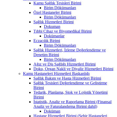
Kamu Sağlık Tesisleri Birimi
Birim Dökümanları
Özel Hastaneler Birimi
Birim Dökümanları
Sağlık Hizmetleri Birimi
Dokuman
Tıbbi Cihaz ve Biyomedikal Birimi
Dokümanlar
Eczacılık Birimi
Birim Dökümanları
Sağlık Hizmetleri, İzleme Değerlendirme ve
Denetim Birimi
Birim Dökümanları
Ağız ve Diş Sağlığı Hizmetleri Birimi
Doku, Organ Nakli ve Diyaliz Hizmetleri Birimi
Kamu Hastaneleri Hizmetleri Başkanlığı
Sağlık Bakım ve Hasta Hizmetleri Birimi
Sağlık Tesisleri Değerlendirme ve Geliştirme
Birimi
Tedarik, Planlama, Stok ve Lojistik Yönetimi
Birimi
İstatistik, Analiz ve Raporlama Birimi (Finansal
Analiz ve Faturalandırma Birimi dahil)
Doküman
Hastane Hizmetleri Birimi (Şehir Hastaneleri