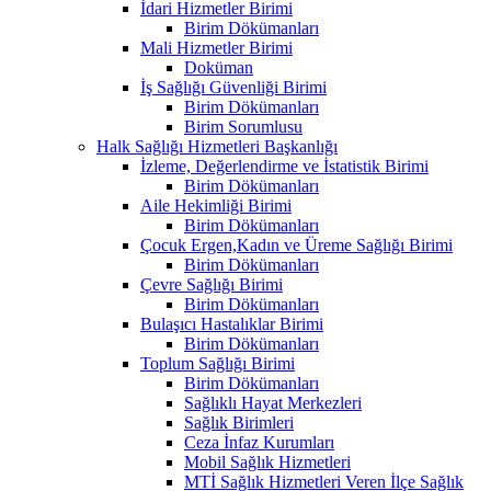
İdari Hizmetler Birimi
Birim Dökümanları
Mali Hizmetler Birimi
Doküman
İş Sağlığı Güvenliği Birimi
Birim Dökümanları
Birim Sorumlusu
Halk Sağlığı Hizmetleri Başkanlığı
İzleme, Değerlendirme ve İstatistik Birimi
Birim Dökümanları
Aile Hekimliği Birimi
Birim Dökümanları
Çocuk Ergen,Kadın ve Üreme Sağlığı Birimi
Birim Dökümanları
Çevre Sağlığı Birimi
Birim Dökümanları
Bulaşıcı Hastalıklar Birimi
Birim Dökümanları
Toplum Sağlığı Birimi
Birim Dökümanları
Sağlıklı Hayat Merkezleri
Sağlık Birimleri
Ceza İnfaz Kurumları
Mobil Sağlık Hizmetleri
MTİ Sağlık Hizmetleri Veren İlçe Sağlık