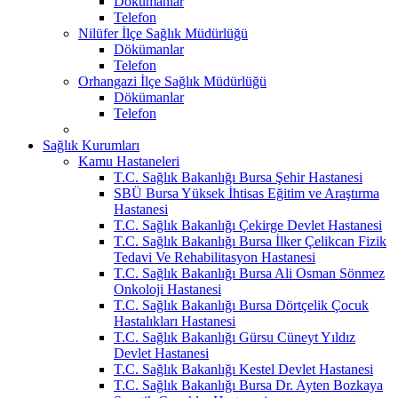
Dökümanlar
Telefon
Nilüfer İlçe Sağlık Müdürlüğü
Dökümanlar
Telefon
Orhangazi İlçe Sağlık Müdürlüğü
Dökümanlar
Telefon
Sağlık Kurumları
Kamu Hastaneleri
T.C. Sağlık Bakanlığı Bursa Şehir Hastanesi
SBÜ Bursa Yüksek İhtisas Eğitim ve Araştırma
Hastanesi
T.C. Sağlık Bakanlığı Çekirge Devlet Hastanesi
T.C. Sağlık Bakanlığı Bursa İlker Çelikcan Fizik
Tedavi Ve Rehabilitasyon Hastanesi
T.C. Sağlık Bakanlığı Bursa Ali Osman Sönmez
Onkoloji Hastanesi
T.C. Sağlık Bakanlığı Bursa Dörtçelik Çocuk
Hastalıkları Hastanesi
T.C. Sağlık Bakanlığı Gürsu Cüneyt Yıldız
Devlet Hastanesi
T.C. Sağlık Bakanlığı Kestel Devlet Hastanesi
T.C. Sağlık Bakanlığı Bursa Dr. Ayten Bozkaya