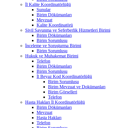
İl Kalite Koordinatörlüğü
Sunular
Birim Dökümanları
Mevzuat
Kalite Koordinatörü
Sivil Savunma ve Seferberlik Hizmetleri Birimi
Birim Dökümanları
Birim Sorumlusu
İnceleme ve Soruşturma Birimi
Birim Sorumlusu
Hukuk ve Muhakemat Birimi
Telefon
Birim Dökümanları
Birim Sorumlusu
İl Beyaz Kod Koordinatörlüğü
Birim Sorumlusu
Birim Mevzuat ve Dokümanları
Birim Görselleri
Telefon
Hasta Hakları İl Koordinatörlüğü
Birim Dökümanları
Mevzuat
Hasta Hakları
Telefon
Birim Sorumlusu