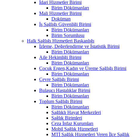
İdari Hizmetler Birimi
Birim Dökümanları
Mali Hizmetler Birimi
Doküman
İş Sağlığı Güvenliği Birimi
Birim Dökümanları
Birim Sorumlusu
Halk Sağlığı Hizmetleri Başkanlığı
İzleme, Değerlendirme ve İstatistik Birimi
Birim Dökümanları
Aile Hekimliği Birimi
Birim Dökümanları
Çocuk Ergen,Kadın ve Üreme Sağlığı Birimi
Birim Dökümanları
Çevre Sağlığı Birimi
Birim Dökümanları
Bulaşıcı Hastalıklar Birimi
Birim Dökümanları
Toplum Sağlığı Birimi
Birim Dökümanları
Sağlıklı Hayat Merkezleri
Sağlık Birimleri
Ceza İnfaz Kurumları
Mobil Sağlık Hizmetleri
MTİ Sağlık Hizmetleri Veren İlçe Sağlık