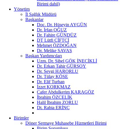
Birimi dahil)
Yönetim
İl Sağlık Müdürü
Başkanlar
Doç. Dr. Hüseyin AYGÜN
Dr. İrfan OĞUZ
Dr. Fahire GÜNDÜZ
DT Lütfi ÇİFTCİ
Mehmet ÖZDOĞAN
Dr. Melike SAVAŞ
Başkan Yardımcıları
Uzm. Dr. Sibel GÖK İNECİKLİ
Dr. Erkan Tahir GÜRSOY
Dr. Sevgi HARORLU
Dr. Tülay KÖSE
Dr. Elif Turhan
İzzet KORKMAZ
Cafer Abdulkerim KARAGÖZ
İbrahim ÖZÇELİK
Halil İbrahim ZORLU
Dt. Rabia ERİNÇ
Birimler
Döner Sermaye Muhasebe Hizmetleri Birimi
Birim Sorumlusu