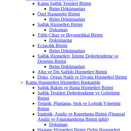
Kamu Sağlık Tesisleri Birimi
Birim Dökümanları
Özel Hastaneler Birimi
Birim Dökümanları
Sağlık Hizmetleri Birimi
Dokuman
Tıbbi Cihaz ve Biyomedikal Birimi
Dokümanlar
Eczacılık Birimi
Birim Dökümanları
Sağlık Hizmetleri, İzleme Değerlendirme ve
Denetim Birimi
Birim Dökümanları
Ağız ve Diş Sağlığı Hizmetleri Birimi
Doku, Organ Nakli ve Diyaliz Hizmetleri Birimi
Kamu Hastaneleri Hizmetleri Başkanlığı
Sağlık Bakım ve Hasta Hizmetleri Birimi
Sağlık Tesisleri Değerlendirme ve Geliştirme
Birimi
Tedarik, Planlama, Stok ve Lojistik Yönetimi
Birimi
İstatistik, Analiz ve Raporlama Birimi (Finansal
Analiz ve Faturalandırma Birimi dahil)
Doküman
Hastane Hizmetleri Birimi (Şehir Hastaneleri