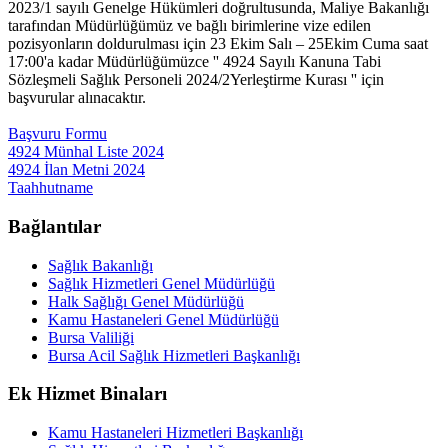
2023/1 sayılı Genelge Hükümleri doğrultusunda, Maliye Bakanlığı
tarafından Müdürlüğümüz ve bağlı birimlerine vize edilen
pozisyonların doldurulması için 23 Ekim Salı – 25Ekim Cuma saat
17:00'a kadar Müdürlüğümüzce '' 4924 Sayılı Kanuna Tabi
Sözleşmeli Sağlık Personeli 2024/2Yerleştirme Kurası '' için
başvurular alınacaktır.
Başvuru Formu
4924 Münhal Liste 2024
4924 İlan Metni 2024
Taahhutname
Bağlantılar
Sağlık Bakanlığı
Sağlık Hizmetleri Genel Müdürlüğü
Halk Sağlığı Genel Müdürlüğü
Kamu Hastaneleri Genel Müdürlüğü
Bursa Valiliği
Bursa Acil Sağlık Hizmetleri Başkanlığı
Ek Hizmet Binaları
Kamu Hastaneleri Hizmetleri Başkanlığı