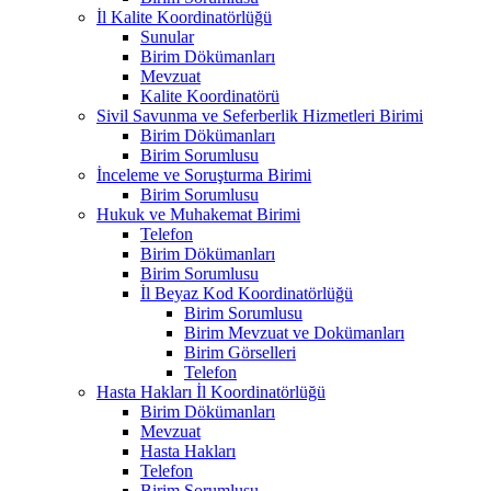
İl Kalite Koordinatörlüğü
Sunular
Birim Dökümanları
Mevzuat
Kalite Koordinatörü
Sivil Savunma ve Seferberlik Hizmetleri Birimi
Birim Dökümanları
Birim Sorumlusu
İnceleme ve Soruşturma Birimi
Birim Sorumlusu
Hukuk ve Muhakemat Birimi
Telefon
Birim Dökümanları
Birim Sorumlusu
İl Beyaz Kod Koordinatörlüğü
Birim Sorumlusu
Birim Mevzuat ve Dokümanları
Birim Görselleri
Telefon
Hasta Hakları İl Koordinatörlüğü
Birim Dökümanları
Mevzuat
Hasta Hakları
Telefon
Birim Sorumlusu