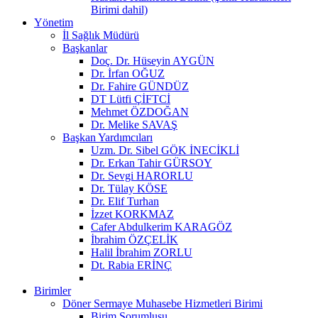
Birimi dahil)
Yönetim
İl Sağlık Müdürü
Başkanlar
Doç. Dr. Hüseyin AYGÜN
Dr. İrfan OĞUZ
Dr. Fahire GÜNDÜZ
DT Lütfi ÇİFTCİ
Mehmet ÖZDOĞAN
Dr. Melike SAVAŞ
Başkan Yardımcıları
Uzm. Dr. Sibel GÖK İNECİKLİ
Dr. Erkan Tahir GÜRSOY
Dr. Sevgi HARORLU
Dr. Tülay KÖSE
Dr. Elif Turhan
İzzet KORKMAZ
Cafer Abdulkerim KARAGÖZ
İbrahim ÖZÇELİK
Halil İbrahim ZORLU
Dt. Rabia ERİNÇ
Birimler
Döner Sermaye Muhasebe Hizmetleri Birimi
Birim Sorumlusu