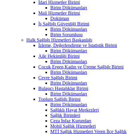
İdari Hizmetler Birimi
Birim Dökümanları
Mali Hizmetler Birimi
Doküman
İş Sağlığı Güvenliği Birimi
Birim Dökümanları
Birim Sorumlusu
Halk Sağlığı Hizmetleri Başkanlığı
İzleme, Değerlendirme ve İstatistik Birimi
Birim Dökümanları
Aile Hekimliği Birimi
Birim Dökümanları
Çocuk Ergen,Kadın ve Üreme Sağlığı Birimi
Birim Dökümanları
Çevre Sağlığı Birimi
Birim Dökümanları
Bulaşıcı Hastalıklar Birimi
Birim Dökümanları
Toplum Sağlığı Birimi
Birim Dökümanları
Sağlıklı Hayat Merkezleri
Sağlık Birimleri
Ceza İnfaz Kurumları
Mobil Sağlık Hizmetleri
MTİ Sağlık Hizmetleri Veren İlçe Sağlık