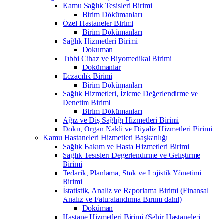
Kamu Sağlık Tesisleri Birimi
Birim Dökümanları
Özel Hastaneler Birimi
Birim Dökümanları
Sağlık Hizmetleri Birimi
Dokuman
Tıbbi Cihaz ve Biyomedikal Birimi
Dokümanlar
Eczacılık Birimi
Birim Dökümanları
Sağlık Hizmetleri, İzleme Değerlendirme ve
Denetim Birimi
Birim Dökümanları
Ağız ve Diş Sağlığı Hizmetleri Birimi
Doku, Organ Nakli ve Diyaliz Hizmetleri Birimi
Kamu Hastaneleri Hizmetleri Başkanlığı
Sağlık Bakım ve Hasta Hizmetleri Birimi
Sağlık Tesisleri Değerlendirme ve Geliştirme
Birimi
Tedarik, Planlama, Stok ve Lojistik Yönetimi
Birimi
İstatistik, Analiz ve Raporlama Birimi (Finansal
Analiz ve Faturalandırma Birimi dahil)
Doküman
Hastane Hizmetleri Birimi (Şehir Hastaneleri