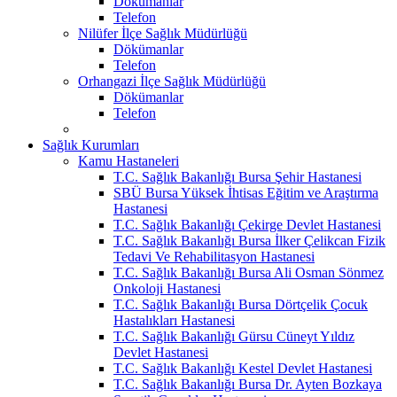
Dökümanlar
Telefon
Nilüfer İlçe Sağlık Müdürlüğü
Dökümanlar
Telefon
Orhangazi İlçe Sağlık Müdürlüğü
Dökümanlar
Telefon
Sağlık Kurumları
Kamu Hastaneleri
T.C. Sağlık Bakanlığı Bursa Şehir Hastanesi
SBÜ Bursa Yüksek İhtisas Eğitim ve Araştırma
Hastanesi
T.C. Sağlık Bakanlığı Çekirge Devlet Hastanesi
T.C. Sağlık Bakanlığı Bursa İlker Çelikcan Fizik
Tedavi Ve Rehabilitasyon Hastanesi
T.C. Sağlık Bakanlığı Bursa Ali Osman Sönmez
Onkoloji Hastanesi
T.C. Sağlık Bakanlığı Bursa Dörtçelik Çocuk
Hastalıkları Hastanesi
T.C. Sağlık Bakanlığı Gürsu Cüneyt Yıldız
Devlet Hastanesi
T.C. Sağlık Bakanlığı Kestel Devlet Hastanesi
T.C. Sağlık Bakanlığı Bursa Dr. Ayten Bozkaya