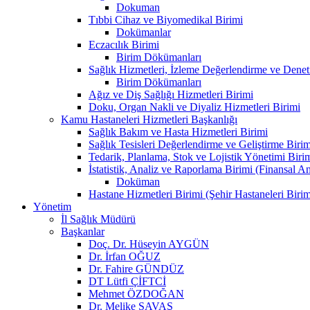
Dokuman
Tıbbi Cihaz ve Biyomedikal Birimi
Dokümanlar
Eczacılık Birimi
Birim Dökümanları
Sağlık Hizmetleri, İzleme Değerlendirme ve Denet
Birim Dökümanları
Ağız ve Diş Sağlığı Hizmetleri Birimi
Doku, Organ Nakli ve Diyaliz Hizmetleri Birimi
Kamu Hastaneleri Hizmetleri Başkanlığı
Sağlık Bakım ve Hasta Hizmetleri Birimi
Sağlık Tesisleri Değerlendirme ve Geliştirme Birim
Tedarik, Planlama, Stok ve Lojistik Yönetimi Biri
İstatistik, Analiz ve Raporlama Birimi (Finansal A
Doküman
Hastane Hizmetleri Birimi (Şehir Hastaneleri Birim
Yönetim
İl Sağlık Müdürü
Başkanlar
Doç. Dr. Hüseyin AYGÜN
Dr. İrfan OĞUZ
Dr. Fahire GÜNDÜZ
DT Lütfi ÇİFTCİ
Mehmet ÖZDOĞAN
Dr. Melike SAVAŞ