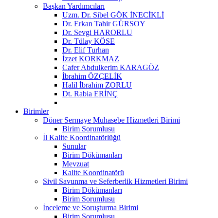
Başkan Yardımcıları
Uzm. Dr. Sibel GÖK İNECİKLİ
Dr. Erkan Tahir GÜRSOY
Dr. Sevgi HARORLU
Dr. Tülay KÖSE
Dr. Elif Turhan
İzzet KORKMAZ
Cafer Abdulkerim KARAGÖZ
İbrahim ÖZÇELİK
Halil İbrahim ZORLU
Dt. Rabia ERİNÇ
Birimler
Döner Sermaye Muhasebe Hizmetleri Birimi
Birim Sorumlusu
İl Kalite Koordinatörlüğü
Sunular
Birim Dökümanları
Mevzuat
Kalite Koordinatörü
Sivil Savunma ve Seferberlik Hizmetleri Birimi
Birim Dökümanları
Birim Sorumlusu
İnceleme ve Soruşturma Birimi
Birim Sorumlusu