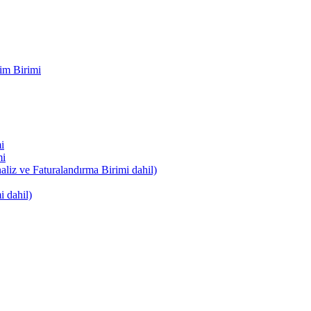
im Birimi
i
mi
naliz ve Faturalandırma Birimi dahil)
i dahil)