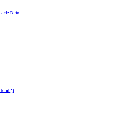
adele Birimi
kimliği