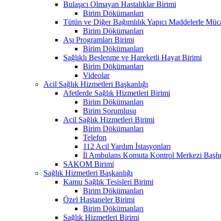
Bulaşıcı Olmayan Hastalıklar Birimi
Birim Dökümanları
Tütün ve Diğer Bağımlılık Yapıcı Maddelerle Müc
Birim Dökümanları
Aşı Programları Birimi
Birim Dökümanları
Sağlıklı Beslenme ve Hareketli Hayat Birimi
Birim Dökümanları
Videolar
Acil Sağlık Hizmetleri Başkanlığı
Afetlerde Sağlık Hizmetleri Birimi
Birim Dökümanları
Birim Sorumlusu
Acil Sağlık Hizmetleri Birimi
Birim Dökümanları
Telefon
112 Acil Yardım İstasyonları
İl Ambulans Komuta Kontrol Merkezi Başhe
SAKOM Birimi
Sağlık Hizmetleri Başkanlığı
Kamu Sağlık Tesisleri Birimi
Birim Dökümanları
Özel Hastaneler Birimi
Birim Dökümanları
Sağlık Hizmetleri Birimi