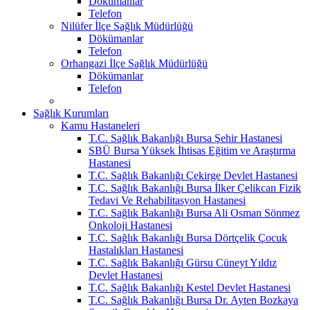
Dökümanlar
Telefon
Nilüfer İlçe Sağlık Müdürlüğü
Dökümanlar
Telefon
Orhangazi İlçe Sağlık Müdürlüğü
Dökümanlar
Telefon
Sağlık Kurumları
Kamu Hastaneleri
T.C. Sağlık Bakanlığı Bursa Şehir Hastanesi
SBÜ Bursa Yüksek İhtisas Eğitim ve Araştırma
Hastanesi
T.C. Sağlık Bakanlığı Çekirge Devlet Hastanesi
T.C. Sağlık Bakanlığı Bursa İlker Çelikcan Fizik
Tedavi Ve Rehabilitasyon Hastanesi
T.C. Sağlık Bakanlığı Bursa Ali Osman Sönmez
Onkoloji Hastanesi
T.C. Sağlık Bakanlığı Bursa Dörtçelik Çocuk
Hastalıkları Hastanesi
T.C. Sağlık Bakanlığı Gürsu Cüneyt Yıldız
Devlet Hastanesi
T.C. Sağlık Bakanlığı Kestel Devlet Hastanesi
T.C. Sağlık Bakanlığı Bursa Dr. Ayten Bozkaya