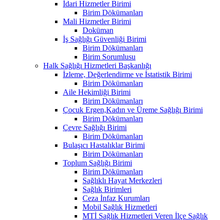
İdari Hizmetler Birimi
Birim Dökümanları
Mali Hizmetler Birimi
Doküman
İş Sağlığı Güvenliği Birimi
Birim Dökümanları
Birim Sorumlusu
Halk Sağlığı Hizmetleri Başkanlığı
İzleme, Değerlendirme ve İstatistik Birimi
Birim Dökümanları
Aile Hekimliği Birimi
Birim Dökümanları
Çocuk Ergen,Kadın ve Üreme Sağlığı Birimi
Birim Dökümanları
Çevre Sağlığı Birimi
Birim Dökümanları
Bulaşıcı Hastalıklar Birimi
Birim Dökümanları
Toplum Sağlığı Birimi
Birim Dökümanları
Sağlıklı Hayat Merkezleri
Sağlık Birimleri
Ceza İnfaz Kurumları
Mobil Sağlık Hizmetleri
MTİ Sağlık Hizmetleri Veren İlçe Sağlık