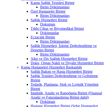
Kamu Sağlık Tesisleri Birimi
Birim Dökümanları
Özel Hastaneler Birimi
Birim Dökümanları
Sağlık Hizmetleri Birimi
Dokuman
Tıbbi Cihaz ve Biyomedikal Birimi
Dokümanlar
Eczacılık Birimi
Birim Dökümanları
Sağlık Hizmetleri, İzleme Değerlendirme ve
Denetim Birimi
Birim Dökümanları
Ağız ve Diş Sağlığı Hizmetleri Birimi
Doku, Organ Nakli ve Diyaliz Hizmetleri Birimi
Kamu Hastaneleri Hizmetleri Başkanlığı
Sağlık Bakım ve Hasta Hizmetleri Birimi
Sağlık Tesisleri Değerlendirme ve Geliştirme
Birimi
Tedarik, Planlama, Stok ve Lojistik Yönetimi
Birimi
İstatistik, Analiz ve Raporlama Birimi (Finansal
Analiz ve Faturalandırma Birimi dahil)
Doküman
Hastane Hizmetleri Birimi (Şehir Hastaneleri