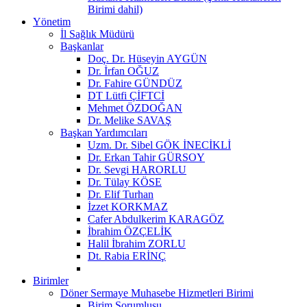
Birimi dahil)
Yönetim
İl Sağlık Müdürü
Başkanlar
Doç. Dr. Hüseyin AYGÜN
Dr. İrfan OĞUZ
Dr. Fahire GÜNDÜZ
DT Lütfi ÇİFTCİ
Mehmet ÖZDOĞAN
Dr. Melike SAVAŞ
Başkan Yardımcıları
Uzm. Dr. Sibel GÖK İNECİKLİ
Dr. Erkan Tahir GÜRSOY
Dr. Sevgi HARORLU
Dr. Tülay KÖSE
Dr. Elif Turhan
İzzet KORKMAZ
Cafer Abdulkerim KARAGÖZ
İbrahim ÖZÇELİK
Halil İbrahim ZORLU
Dt. Rabia ERİNÇ
Birimler
Döner Sermaye Muhasebe Hizmetleri Birimi
Birim Sorumlusu