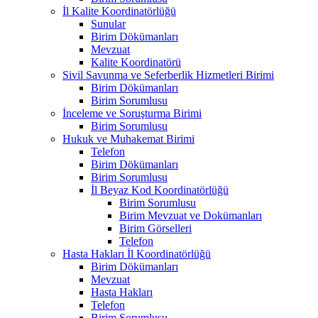
İl Kalite Koordinatörlüğü
Sunular
Birim Dökümanları
Mevzuat
Kalite Koordinatörü
Sivil Savunma ve Seferberlik Hizmetleri Birimi
Birim Dökümanları
Birim Sorumlusu
İnceleme ve Soruşturma Birimi
Birim Sorumlusu
Hukuk ve Muhakemat Birimi
Telefon
Birim Dökümanları
Birim Sorumlusu
İl Beyaz Kod Koordinatörlüğü
Birim Sorumlusu
Birim Mevzuat ve Dokümanları
Birim Görselleri
Telefon
Hasta Hakları İl Koordinatörlüğü
Birim Dökümanları
Mevzuat
Hasta Hakları
Telefon
Birim Sorumlusu