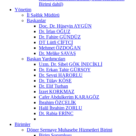
Birimi dahil)
Yönetim
İl Sağlık Müdürü
Başkanlar
Doç. Dr. Hüseyin AYGÜN
Dr. İrfan OĞUZ
Dr. Fahire GÜNDÜZ
DT Lütfi ÇİFTCİ
Mehmet ÖZDOĞAN
Dr. Melike SAVAŞ
Başkan Yardımcıları
Uzm. Dr. Sibel GÖK İNECİKLİ
Dr. Erkan Tahir GÜRSOY
Dr. Sevgi HARORLU
Dr. Tülay KÖSE
Dr. Elif Turhan
İzzet KORKMAZ
Cafer Abdulkerim KARAGÖZ
İbrahim ÖZÇELİK
Halil İbrahim ZORLU
Dt. Rabia ERİNÇ
Birimler
Döner Sermaye Muhasebe Hizmetleri Birimi
Birim Sorumlusu