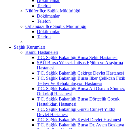
Dökümanlar
Telefon
Nilüfer İlçe Sağlık Müdürlüğü
Dökümanlar
Telefon
Orhangazi İlçe Sağlık Müdürlüğü
Dökümanlar
Telefon
Sağlık Kurumları
Kamu Hastaneleri
T.C. Sağlık Bakanlığı Bursa Şehir Hastanesi
SBÜ Bursa Yüksek İhtisas Eğitim ve Araştırma
Hastanesi
T.C. Sağlık Bakanlığı Çekirge Devlet Hastanesi
T.C. Sağlık Bakanlığı Bursa İlker Çelikcan Fizik
Tedavi Ve Rehabilitasyon Hastanesi
T.C. Sağlık Bakanlığı Bursa Ali Osman Sönmez
Onkoloji Hastanesi
T.C. Sağlık Bakanlığı Bursa Dörtçelik Çocuk
Hastalıkları Hastanesi
T.C. Sağlık Bakanlığı Gürsu Cüneyt Yıldız
Devlet Hastanesi
T.C. Sağlık Bakanlığı Kestel Devlet Hastanesi
T.C. Sağlık Bakanlığı Bursa Dr. Ayten Bozkaya