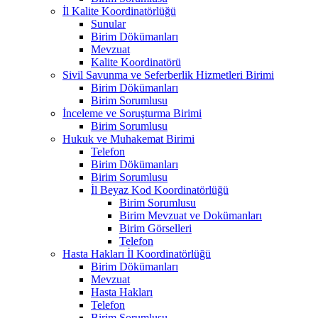
İl Kalite Koordinatörlüğü
Sunular
Birim Dökümanları
Mevzuat
Kalite Koordinatörü
Sivil Savunma ve Seferberlik Hizmetleri Birimi
Birim Dökümanları
Birim Sorumlusu
İnceleme ve Soruşturma Birimi
Birim Sorumlusu
Hukuk ve Muhakemat Birimi
Telefon
Birim Dökümanları
Birim Sorumlusu
İl Beyaz Kod Koordinatörlüğü
Birim Sorumlusu
Birim Mevzuat ve Dokümanları
Birim Görselleri
Telefon
Hasta Hakları İl Koordinatörlüğü
Birim Dökümanları
Mevzuat
Hasta Hakları
Telefon
Birim Sorumlusu