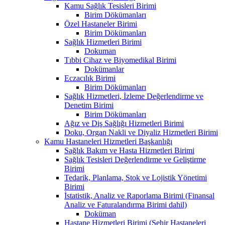
Kamu Sağlık Tesisleri Birimi
Birim Dökümanları
Özel Hastaneler Birimi
Birim Dökümanları
Sağlık Hizmetleri Birimi
Dokuman
Tıbbi Cihaz ve Biyomedikal Birimi
Dokümanlar
Eczacılık Birimi
Birim Dökümanları
Sağlık Hizmetleri, İzleme Değerlendirme ve
Denetim Birimi
Birim Dökümanları
Ağız ve Diş Sağlığı Hizmetleri Birimi
Doku, Organ Nakli ve Diyaliz Hizmetleri Birimi
Kamu Hastaneleri Hizmetleri Başkanlığı
Sağlık Bakım ve Hasta Hizmetleri Birimi
Sağlık Tesisleri Değerlendirme ve Geliştirme
Birimi
Tedarik, Planlama, Stok ve Lojistik Yönetimi
Birimi
İstatistik, Analiz ve Raporlama Birimi (Finansal
Analiz ve Faturalandırma Birimi dahil)
Doküman
Hastane Hizmetleri Birimi (Şehir Hastaneleri