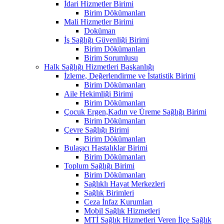
İdari Hizmetler Birimi
Birim Dökümanları
Mali Hizmetler Birimi
Doküman
İş Sağlığı Güvenliği Birimi
Birim Dökümanları
Birim Sorumlusu
Halk Sağlığı Hizmetleri Başkanlığı
İzleme, Değerlendirme ve İstatistik Birimi
Birim Dökümanları
Aile Hekimliği Birimi
Birim Dökümanları
Çocuk Ergen,Kadın ve Üreme Sağlığı Birimi
Birim Dökümanları
Çevre Sağlığı Birimi
Birim Dökümanları
Bulaşıcı Hastalıklar Birimi
Birim Dökümanları
Toplum Sağlığı Birimi
Birim Dökümanları
Sağlıklı Hayat Merkezleri
Sağlık Birimleri
Ceza İnfaz Kurumları
Mobil Sağlık Hizmetleri
MTİ Sağlık Hizmetleri Veren İlçe Sağlık