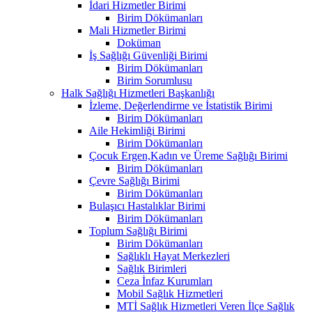
İdari Hizmetler Birimi
Birim Dökümanları
Mali Hizmetler Birimi
Doküman
İş Sağlığı Güvenliği Birimi
Birim Dökümanları
Birim Sorumlusu
Halk Sağlığı Hizmetleri Başkanlığı
İzleme, Değerlendirme ve İstatistik Birimi
Birim Dökümanları
Aile Hekimliği Birimi
Birim Dökümanları
Çocuk Ergen,Kadın ve Üreme Sağlığı Birimi
Birim Dökümanları
Çevre Sağlığı Birimi
Birim Dökümanları
Bulaşıcı Hastalıklar Birimi
Birim Dökümanları
Toplum Sağlığı Birimi
Birim Dökümanları
Sağlıklı Hayat Merkezleri
Sağlık Birimleri
Ceza İnfaz Kurumları
Mobil Sağlık Hizmetleri
MTİ Sağlık Hizmetleri Veren İlçe Sağlık