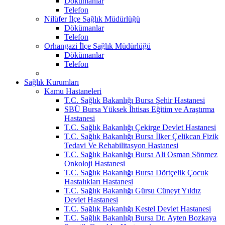
Dökümanlar
Telefon
Nilüfer İlçe Sağlık Müdürlüğü
Dökümanlar
Telefon
Orhangazi İlçe Sağlık Müdürlüğü
Dökümanlar
Telefon
Sağlık Kurumları
Kamu Hastaneleri
T.C. Sağlık Bakanlığı Bursa Şehir Hastanesi
SBÜ Bursa Yüksek İhtisas Eğitim ve Araştırma
Hastanesi
T.C. Sağlık Bakanlığı Çekirge Devlet Hastanesi
T.C. Sağlık Bakanlığı Bursa İlker Çelikcan Fizik
Tedavi Ve Rehabilitasyon Hastanesi
T.C. Sağlık Bakanlığı Bursa Ali Osman Sönmez
Onkoloji Hastanesi
T.C. Sağlık Bakanlığı Bursa Dörtçelik Çocuk
Hastalıkları Hastanesi
T.C. Sağlık Bakanlığı Gürsu Cüneyt Yıldız
Devlet Hastanesi
T.C. Sağlık Bakanlığı Kestel Devlet Hastanesi
T.C. Sağlık Bakanlığı Bursa Dr. Ayten Bozkaya