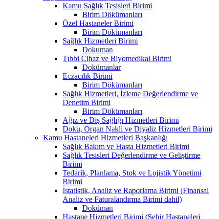
Kamu Sağlık Tesisleri Birimi
Birim Dökümanları
Özel Hastaneler Birimi
Birim Dökümanları
Sağlık Hizmetleri Birimi
Dokuman
Tıbbi Cihaz ve Biyomedikal Birimi
Dokümanlar
Eczacılık Birimi
Birim Dökümanları
Sağlık Hizmetleri, İzleme Değerlendirme ve
Denetim Birimi
Birim Dökümanları
Ağız ve Diş Sağlığı Hizmetleri Birimi
Doku, Organ Nakli ve Diyaliz Hizmetleri Birimi
Kamu Hastaneleri Hizmetleri Başkanlığı
Sağlık Bakım ve Hasta Hizmetleri Birimi
Sağlık Tesisleri Değerlendirme ve Geliştirme
Birimi
Tedarik, Planlama, Stok ve Lojistik Yönetimi
Birimi
İstatistik, Analiz ve Raporlama Birimi (Finansal
Analiz ve Faturalandırma Birimi dahil)
Doküman
Hastane Hizmetleri Birimi (Şehir Hastaneleri