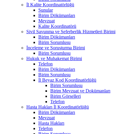
İl Kalite Koordinatörlüğü
Sunular
Birim Dökümanları
Mevzuat
Kalite Koordinatörü
Sivil Savunma ve Seferberlik Hizmetleri Birimi
Birim Dökümanları
Birim Sorumlusu
İnceleme ve Soruşturma Birimi
Birim Sorumlusu
Hukuk ve Muhakemat Birimi
Telefon
Birim Dökümanları
Birim Sorumlusu
İl Beyaz Kod Koordinatörlüğü
Birim Sorumlusu
Birim Mevzuat ve Dokümanları
Birim Görselleri
Telefon
Hasta Hakları İl Koordinatörlüğü
Birim Dökümanları
Mevzuat
Hasta Hakları
Telefon
Birim Sorumlusu