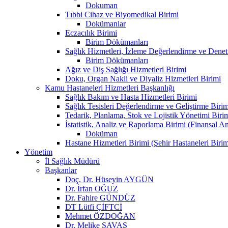
Dokuman
Tıbbi Cihaz ve Biyomedikal Birimi
Dokümanlar
Eczacılık Birimi
Birim Dökümanları
Sağlık Hizmetleri, İzleme Değerlendirme ve Denet
Birim Dökümanları
Ağız ve Diş Sağlığı Hizmetleri Birimi
Doku, Organ Nakli ve Diyaliz Hizmetleri Birimi
Kamu Hastaneleri Hizmetleri Başkanlığı
Sağlık Bakım ve Hasta Hizmetleri Birimi
Sağlık Tesisleri Değerlendirme ve Geliştirme Birim
Tedarik, Planlama, Stok ve Lojistik Yönetimi Biri
İstatistik, Analiz ve Raporlama Birimi (Finansal A
Doküman
Hastane Hizmetleri Birimi (Şehir Hastaneleri Birim
Yönetim
İl Sağlık Müdürü
Başkanlar
Doç. Dr. Hüseyin AYGÜN
Dr. İrfan OĞUZ
Dr. Fahire GÜNDÜZ
DT Lütfi ÇİFTCİ
Mehmet ÖZDOĞAN
Dr. Melike SAVAŞ