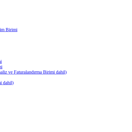
im Birimi
i
mi
naliz ve Faturalandırma Birimi dahil)
i dahil)