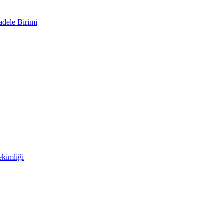
adele Birimi
kimliği