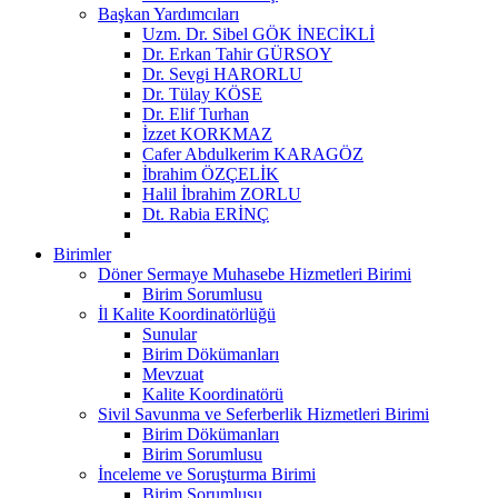
Başkan Yardımcıları
Uzm. Dr. Sibel GÖK İNECİKLİ
Dr. Erkan Tahir GÜRSOY
Dr. Sevgi HARORLU
Dr. Tülay KÖSE
Dr. Elif Turhan
İzzet KORKMAZ
Cafer Abdulkerim KARAGÖZ
İbrahim ÖZÇELİK
Halil İbrahim ZORLU
Dt. Rabia ERİNÇ
Birimler
Döner Sermaye Muhasebe Hizmetleri Birimi
Birim Sorumlusu
İl Kalite Koordinatörlüğü
Sunular
Birim Dökümanları
Mevzuat
Kalite Koordinatörü
Sivil Savunma ve Seferberlik Hizmetleri Birimi
Birim Dökümanları
Birim Sorumlusu
İnceleme ve Soruşturma Birimi
Birim Sorumlusu