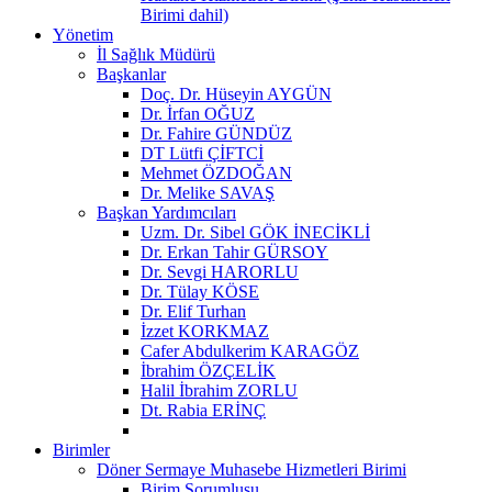
Birimi dahil)
Yönetim
İl Sağlık Müdürü
Başkanlar
Doç. Dr. Hüseyin AYGÜN
Dr. İrfan OĞUZ
Dr. Fahire GÜNDÜZ
DT Lütfi ÇİFTCİ
Mehmet ÖZDOĞAN
Dr. Melike SAVAŞ
Başkan Yardımcıları
Uzm. Dr. Sibel GÖK İNECİKLİ
Dr. Erkan Tahir GÜRSOY
Dr. Sevgi HARORLU
Dr. Tülay KÖSE
Dr. Elif Turhan
İzzet KORKMAZ
Cafer Abdulkerim KARAGÖZ
İbrahim ÖZÇELİK
Halil İbrahim ZORLU
Dt. Rabia ERİNÇ
Birimler
Döner Sermaye Muhasebe Hizmetleri Birimi
Birim Sorumlusu