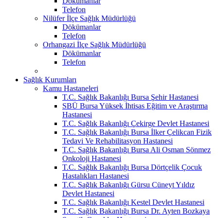
Dökümanlar
Telefon
Nilüfer İlçe Sağlık Müdürlüğü
Dökümanlar
Telefon
Orhangazi İlçe Sağlık Müdürlüğü
Dökümanlar
Telefon
Sağlık Kurumları
Kamu Hastaneleri
T.C. Sağlık Bakanlığı Bursa Şehir Hastanesi
SBÜ Bursa Yüksek İhtisas Eğitim ve Araştırma
Hastanesi
T.C. Sağlık Bakanlığı Çekirge Devlet Hastanesi
T.C. Sağlık Bakanlığı Bursa İlker Çelikcan Fizik
Tedavi Ve Rehabilitasyon Hastanesi
T.C. Sağlık Bakanlığı Bursa Ali Osman Sönmez
Onkoloji Hastanesi
T.C. Sağlık Bakanlığı Bursa Dörtçelik Çocuk
Hastalıkları Hastanesi
T.C. Sağlık Bakanlığı Gürsu Cüneyt Yıldız
Devlet Hastanesi
T.C. Sağlık Bakanlığı Kestel Devlet Hastanesi
T.C. Sağlık Bakanlığı Bursa Dr. Ayten Bozkaya