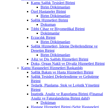
Kamu Sağlık Tesisleri Birimi
Birim Dökümanları
Özel Hastaneler Birimi
Birim Dökümanları
Sağlık Hizmetleri Birimi
Dokuman
Tıbbi Cihaz ve Biyomedikal Birimi
Dokümanlar
Eczacılık Birimi
Birim Dökümanları
Sağlık Hizmetleri, İzleme Değerlendirme ve
Denetim Birimi
Birim Dökümanları
Ağız ve Diş Sağlığı Hizmetleri Birimi
Doku, Organ Nakli ve Diyaliz Hizmetleri Birimi
Kamu Hastaneleri Hizmetleri Başkanlığı
Sağlık Bakım ve Hasta Hizmetleri Birimi
Sağlık Tesisleri Değerlendirme ve Geliştirme
Birimi
Tedarik, Planlama, Stok ve Lojistik Yönetimi
Birimi
İstatistik, Analiz ve Raporlama Birimi (Finansal
Analiz ve Faturalandırma Birimi dahil)
Doküman
Hastane Hizmetleri Birimi (Şehir Hastaneleri