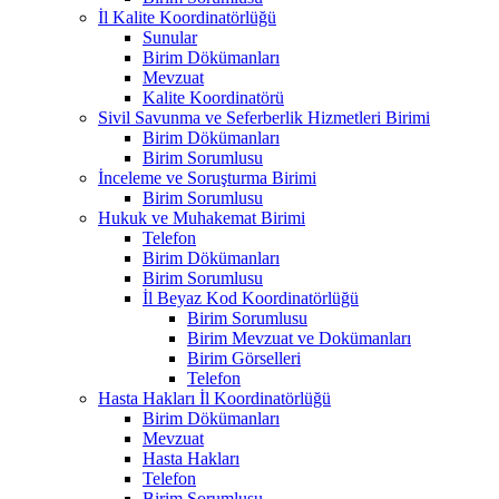
İl Kalite Koordinatörlüğü
Sunular
Birim Dökümanları
Mevzuat
Kalite Koordinatörü
Sivil Savunma ve Seferberlik Hizmetleri Birimi
Birim Dökümanları
Birim Sorumlusu
İnceleme ve Soruşturma Birimi
Birim Sorumlusu
Hukuk ve Muhakemat Birimi
Telefon
Birim Dökümanları
Birim Sorumlusu
İl Beyaz Kod Koordinatörlüğü
Birim Sorumlusu
Birim Mevzuat ve Dokümanları
Birim Görselleri
Telefon
Hasta Hakları İl Koordinatörlüğü
Birim Dökümanları
Mevzuat
Hasta Hakları
Telefon
Birim Sorumlusu