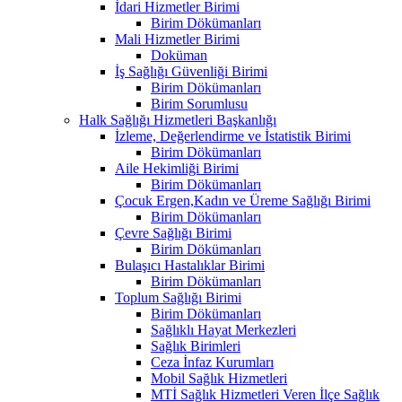
İdari Hizmetler Birimi
Birim Dökümanları
Mali Hizmetler Birimi
Doküman
İş Sağlığı Güvenliği Birimi
Birim Dökümanları
Birim Sorumlusu
Halk Sağlığı Hizmetleri Başkanlığı
İzleme, Değerlendirme ve İstatistik Birimi
Birim Dökümanları
Aile Hekimliği Birimi
Birim Dökümanları
Çocuk Ergen,Kadın ve Üreme Sağlığı Birimi
Birim Dökümanları
Çevre Sağlığı Birimi
Birim Dökümanları
Bulaşıcı Hastalıklar Birimi
Birim Dökümanları
Toplum Sağlığı Birimi
Birim Dökümanları
Sağlıklı Hayat Merkezleri
Sağlık Birimleri
Ceza İnfaz Kurumları
Mobil Sağlık Hizmetleri
MTİ Sağlık Hizmetleri Veren İlçe Sağlık