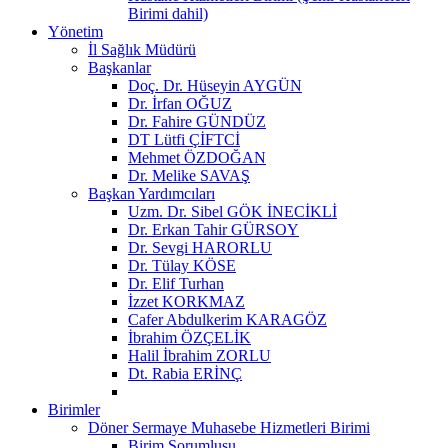
Birimi dahil)
Yönetim
İl Sağlık Müdürü
Başkanlar
Doç. Dr. Hüseyin AYGÜN
Dr. İrfan OĞUZ
Dr. Fahire GÜNDÜZ
DT Lütfi ÇİFTCİ
Mehmet ÖZDOĞAN
Dr. Melike SAVAŞ
Başkan Yardımcıları
Uzm. Dr. Sibel GÖK İNECİKLİ
Dr. Erkan Tahir GÜRSOY
Dr. Sevgi HARORLU
Dr. Tülay KÖSE
Dr. Elif Turhan
İzzet KORKMAZ
Cafer Abdulkerim KARAGÖZ
İbrahim ÖZÇELİK
Halil İbrahim ZORLU
Dt. Rabia ERİNÇ
Birimler
Döner Sermaye Muhasebe Hizmetleri Birimi
Birim Sorumlusu