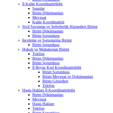
İl Kalite Koordinatörlüğü
Sunular
Birim Dökümanları
Mevzuat
Kalite Koordinatörü
Sivil Savunma ve Seferberlik Hizmetleri Birimi
Birim Dökümanları
Birim Sorumlusu
İnceleme ve Soruşturma Birimi
Birim Sorumlusu
Hukuk ve Muhakemat Birimi
Telefon
Birim Dökümanları
Birim Sorumlusu
İl Beyaz Kod Koordinatörlüğü
Birim Sorumlusu
Birim Mevzuat ve Dokümanları
Birim Görselleri
Telefon
Hasta Hakları İl Koordinatörlüğü
Birim Dökümanları
Mevzuat
Hasta Hakları
Telefon
Birim Sorumlusu