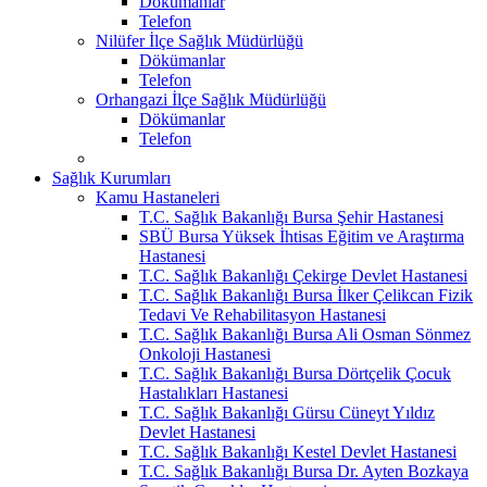
Dökümanlar
Telefon
Nilüfer İlçe Sağlık Müdürlüğü
Dökümanlar
Telefon
Orhangazi İlçe Sağlık Müdürlüğü
Dökümanlar
Telefon
Sağlık Kurumları
Kamu Hastaneleri
T.C. Sağlık Bakanlığı Bursa Şehir Hastanesi
SBÜ Bursa Yüksek İhtisas Eğitim ve Araştırma
Hastanesi
T.C. Sağlık Bakanlığı Çekirge Devlet Hastanesi
T.C. Sağlık Bakanlığı Bursa İlker Çelikcan Fizik
Tedavi Ve Rehabilitasyon Hastanesi
T.C. Sağlık Bakanlığı Bursa Ali Osman Sönmez
Onkoloji Hastanesi
T.C. Sağlık Bakanlığı Bursa Dörtçelik Çocuk
Hastalıkları Hastanesi
T.C. Sağlık Bakanlığı Gürsu Cüneyt Yıldız
Devlet Hastanesi
T.C. Sağlık Bakanlığı Kestel Devlet Hastanesi
T.C. Sağlık Bakanlığı Bursa Dr. Ayten Bozkaya