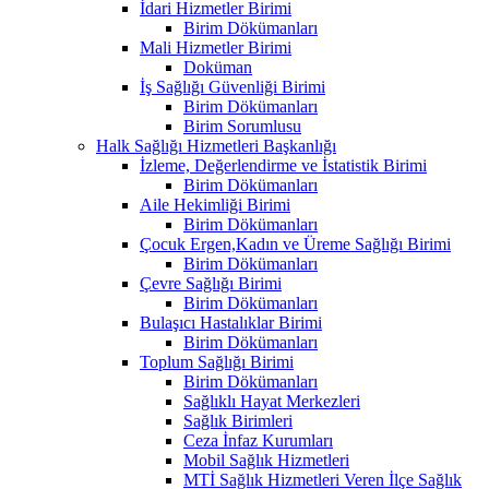
İdari Hizmetler Birimi
Birim Dökümanları
Mali Hizmetler Birimi
Doküman
İş Sağlığı Güvenliği Birimi
Birim Dökümanları
Birim Sorumlusu
Halk Sağlığı Hizmetleri Başkanlığı
İzleme, Değerlendirme ve İstatistik Birimi
Birim Dökümanları
Aile Hekimliği Birimi
Birim Dökümanları
Çocuk Ergen,Kadın ve Üreme Sağlığı Birimi
Birim Dökümanları
Çevre Sağlığı Birimi
Birim Dökümanları
Bulaşıcı Hastalıklar Birimi
Birim Dökümanları
Toplum Sağlığı Birimi
Birim Dökümanları
Sağlıklı Hayat Merkezleri
Sağlık Birimleri
Ceza İnfaz Kurumları
Mobil Sağlık Hizmetleri
MTİ Sağlık Hizmetleri Veren İlçe Sağlık