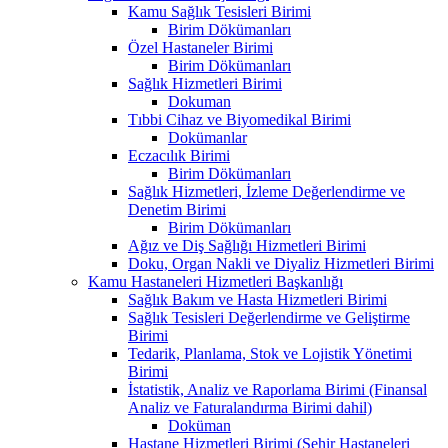
Kamu Sağlık Tesisleri Birimi
Birim Dökümanları
Özel Hastaneler Birimi
Birim Dökümanları
Sağlık Hizmetleri Birimi
Dokuman
Tıbbi Cihaz ve Biyomedikal Birimi
Dokümanlar
Eczacılık Birimi
Birim Dökümanları
Sağlık Hizmetleri, İzleme Değerlendirme ve
Denetim Birimi
Birim Dökümanları
Ağız ve Diş Sağlığı Hizmetleri Birimi
Doku, Organ Nakli ve Diyaliz Hizmetleri Birimi
Kamu Hastaneleri Hizmetleri Başkanlığı
Sağlık Bakım ve Hasta Hizmetleri Birimi
Sağlık Tesisleri Değerlendirme ve Geliştirme
Birimi
Tedarik, Planlama, Stok ve Lojistik Yönetimi
Birimi
İstatistik, Analiz ve Raporlama Birimi (Finansal
Analiz ve Faturalandırma Birimi dahil)
Doküman
Hastane Hizmetleri Birimi (Şehir Hastaneleri