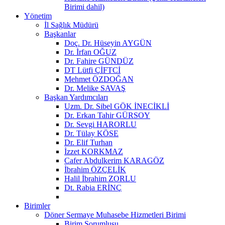
Birimi dahil)
Yönetim
İl Sağlık Müdürü
Başkanlar
Doç. Dr. Hüseyin AYGÜN
Dr. İrfan OĞUZ
Dr. Fahire GÜNDÜZ
DT Lütfi ÇİFTCİ
Mehmet ÖZDOĞAN
Dr. Melike SAVAŞ
Başkan Yardımcıları
Uzm. Dr. Sibel GÖK İNECİKLİ
Dr. Erkan Tahir GÜRSOY
Dr. Sevgi HARORLU
Dr. Tülay KÖSE
Dr. Elif Turhan
İzzet KORKMAZ
Cafer Abdulkerim KARAGÖZ
İbrahim ÖZÇELİK
Halil İbrahim ZORLU
Dt. Rabia ERİNÇ
Birimler
Döner Sermaye Muhasebe Hizmetleri Birimi
Birim Sorumlusu