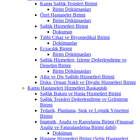
Kamu Sağlık Tesisleri Birimi
Birim Dökümanları
Özel Hastaneler Birimi
Birim Dökümanları
Sağlık Hizmetleri Birimi
Dokuman
Tıbbi Cihaz ve Biyomedikal Birimi
Dokümanlar
Eczacılık Birimi
Birim Dökümanları
Sağlık Hizmetleri, İzleme Değerlendirme ve
Denetim Birimi
Birim Dökümanları
Ağız ve Diş Sağlığı Hizmetleri Birimi
Doku, Organ Nakli ve Diyaliz Hizmetleri Birimi
Kamu Hastaneleri Hizmetleri Başkanlığı
Sağlık Bakım ve Hasta Hizmetleri Birimi
Sağlık Tesisleri Değerlendirme ve Geliştirme
Birimi
Tedarik, Planlama, Stok ve Lojistik Yönetimi
Birimi
İstatistik, Analiz ve Raporlama Birimi (Finansal
Analiz ve Faturalandırma Birimi dahil)
Doküman
Hastane Hizmetleri Birimi (Şehir Hastaneleri