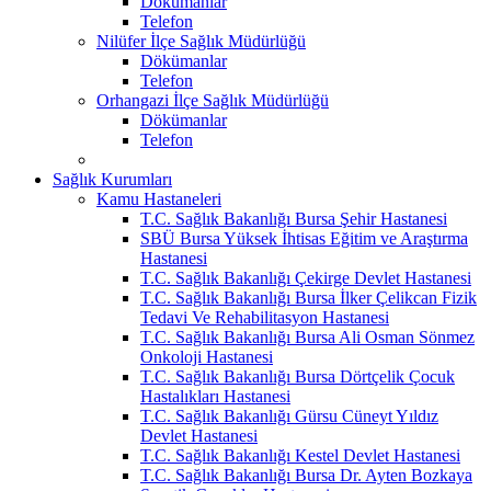
Dökümanlar
Telefon
Nilüfer İlçe Sağlık Müdürlüğü
Dökümanlar
Telefon
Orhangazi İlçe Sağlık Müdürlüğü
Dökümanlar
Telefon
Sağlık Kurumları
Kamu Hastaneleri
T.C. Sağlık Bakanlığı Bursa Şehir Hastanesi
SBÜ Bursa Yüksek İhtisas Eğitim ve Araştırma
Hastanesi
T.C. Sağlık Bakanlığı Çekirge Devlet Hastanesi
T.C. Sağlık Bakanlığı Bursa İlker Çelikcan Fizik
Tedavi Ve Rehabilitasyon Hastanesi
T.C. Sağlık Bakanlığı Bursa Ali Osman Sönmez
Onkoloji Hastanesi
T.C. Sağlık Bakanlığı Bursa Dörtçelik Çocuk
Hastalıkları Hastanesi
T.C. Sağlık Bakanlığı Gürsu Cüneyt Yıldız
Devlet Hastanesi
T.C. Sağlık Bakanlığı Kestel Devlet Hastanesi
T.C. Sağlık Bakanlığı Bursa Dr. Ayten Bozkaya