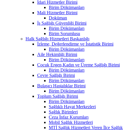
İdari Hizmetler Birimi
Birim Dökümanları
Mali Hizmetler Birimi
Doküman
İş Sağlığı Güvenliği Birimi
Birim Dökümanları
Birim Sorumlusu
Halk Sağlığı Hizmetleri Başkanlığı
İzleme, Değerlendirme ve İstatistik Birimi
Birim Dökümanları
Aile Hekimliği Birimi
Birim Dökümanları
Çocuk Ergen,Kadın ve Üreme Sağlığı Birimi
Birim Dökümanları
Çevre Sağlığı Birimi
Birim Dökümanları
Bulaşıcı Hastalıklar Birimi
Birim Dökümanları
Toplum Sağlığı Birimi
Birim Dökümanları
Sağlıklı Hayat Merkezleri
Sağlık Birimleri
Ceza İnfaz Kurumları
Mobil Sağlık Hizmetleri
MTİ Sağlık Hizmetleri Veren İlçe Sağlık