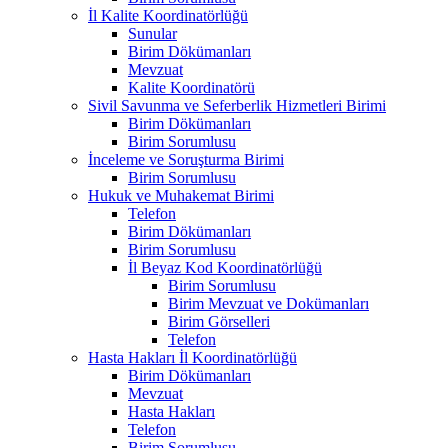
İl Kalite Koordinatörlüğü
Sunular
Birim Dökümanları
Mevzuat
Kalite Koordinatörü
Sivil Savunma ve Seferberlik Hizmetleri Birimi
Birim Dökümanları
Birim Sorumlusu
İnceleme ve Soruşturma Birimi
Birim Sorumlusu
Hukuk ve Muhakemat Birimi
Telefon
Birim Dökümanları
Birim Sorumlusu
İl Beyaz Kod Koordinatörlüğü
Birim Sorumlusu
Birim Mevzuat ve Dokümanları
Birim Görselleri
Telefon
Hasta Hakları İl Koordinatörlüğü
Birim Dökümanları
Mevzuat
Hasta Hakları
Telefon
Birim Sorumlusu