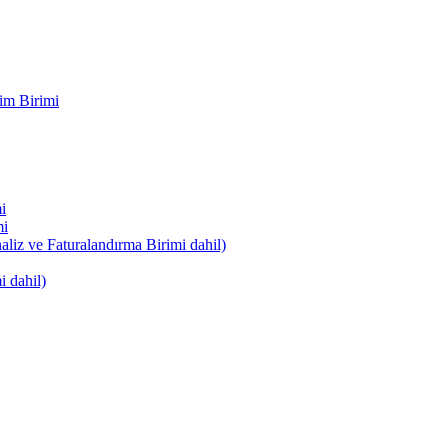
im Birimi
i
mi
naliz ve Faturalandırma Birimi dahil)
i dahil)