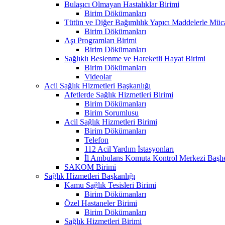
Bulaşıcı Olmayan Hastalıklar Birimi
Birim Dökümanları
Tütün ve Diğer Bağımlılık Yapıcı Maddelerle Müc
Birim Dökümanları
Aşı Programları Birimi
Birim Dökümanları
Sağlıklı Beslenme ve Hareketli Hayat Birimi
Birim Dökümanları
Videolar
Acil Sağlık Hizmetleri Başkanlığı
Afetlerde Sağlık Hizmetleri Birimi
Birim Dökümanları
Birim Sorumlusu
Acil Sağlık Hizmetleri Birimi
Birim Dökümanları
Telefon
112 Acil Yardım İstasyonları
İl Ambulans Komuta Kontrol Merkezi Başhe
SAKOM Birimi
Sağlık Hizmetleri Başkanlığı
Kamu Sağlık Tesisleri Birimi
Birim Dökümanları
Özel Hastaneler Birimi
Birim Dökümanları
Sağlık Hizmetleri Birimi