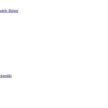
adele Birimi
kimliği