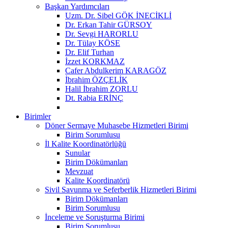
Başkan Yardımcıları
Uzm. Dr. Sibel GÖK İNECİKLİ
Dr. Erkan Tahir GÜRSOY
Dr. Sevgi HARORLU
Dr. Tülay KÖSE
Dr. Elif Turhan
İzzet KORKMAZ
Cafer Abdulkerim KARAGÖZ
İbrahim ÖZÇELİK
Halil İbrahim ZORLU
Dt. Rabia ERİNÇ
Birimler
Döner Sermaye Muhasebe Hizmetleri Birimi
Birim Sorumlusu
İl Kalite Koordinatörlüğü
Sunular
Birim Dökümanları
Mevzuat
Kalite Koordinatörü
Sivil Savunma ve Seferberlik Hizmetleri Birimi
Birim Dökümanları
Birim Sorumlusu
İnceleme ve Soruşturma Birimi
Birim Sorumlusu