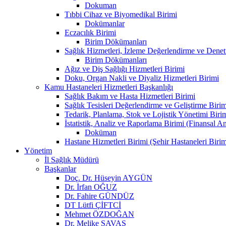
Dokuman
Tıbbi Cihaz ve Biyomedikal Birimi
Dokümanlar
Eczacılık Birimi
Birim Dökümanları
Sağlık Hizmetleri, İzleme Değerlendirme ve Denet
Birim Dökümanları
Ağız ve Diş Sağlığı Hizmetleri Birimi
Doku, Organ Nakli ve Diyaliz Hizmetleri Birimi
Kamu Hastaneleri Hizmetleri Başkanlığı
Sağlık Bakım ve Hasta Hizmetleri Birimi
Sağlık Tesisleri Değerlendirme ve Geliştirme Birim
Tedarik, Planlama, Stok ve Lojistik Yönetimi Biri
İstatistik, Analiz ve Raporlama Birimi (Finansal A
Doküman
Hastane Hizmetleri Birimi (Şehir Hastaneleri Birim
Yönetim
İl Sağlık Müdürü
Başkanlar
Doç. Dr. Hüseyin AYGÜN
Dr. İrfan OĞUZ
Dr. Fahire GÜNDÜZ
DT Lütfi ÇİFTCİ
Mehmet ÖZDOĞAN
Dr. Melike SAVAŞ