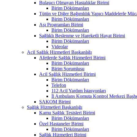
Bulaşıcı Olmayan Hastalıklar Birimi
Birim Dökümanları
Tütün ve Diğer Bağımlılık Yapıcı Maddelerle Müc
Birim Dökümanları
Aşı Programları Birimi
Birim Dökümanları
Sağlıklı Beslenme ve Hareketli Hayat Birimi
Birim Dökümanları
Videolar
Acil Sağlık Hizmetleri Başkanlığı
Afetlerde Sağlık Hizmetleri Birimi
Birim Dökümanları
Birim Sorumlusu
Acil Sağlık Hizmetleri Birimi
Birim Dökümanları
Telefon
112 Acil Yardım İstasyonları
İl Ambulans Komuta Kontrol Merkezi Başhe
SAKOM Birimi
Sağlık Hizmetleri Başkanlığı
Kamu Sağlık Tesisleri Birimi
Birim Dökümanları
Özel Hastaneler Birimi
Birim Dökümanları
Sağlık Hizmetleri Birimi