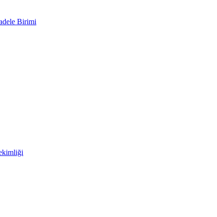
adele Birimi
kimliği