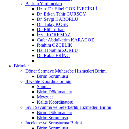
Başkan Yardımcıları
Uzm. Dr. Sibel GÖK İNECİKLİ
Dr. Erkan Tahir GÜRSOY
Dr. Sevgi HARORLU
Dr. Tülay KÖSE
Dr. Elif Turhan
İzzet KORKMAZ
Cafer Abdulkerim KARAGÖZ
İbrahim ÖZÇELİK
Halil İbrahim ZORLU
Dt. Rabia ERİNÇ
Birimler
Döner Sermaye Muhasebe Hizmetleri Birimi
Birim Sorumlusu
İl Kalite Koordinatörlüğü
Sunular
Birim Dökümanları
Mevzuat
Kalite Koordinatörü
Sivil Savunma ve Seferberlik Hizmetleri Birimi
Birim Dökümanları
Birim Sorumlusu
İnceleme ve Soruşturma Birimi
Birim Sorumlusu