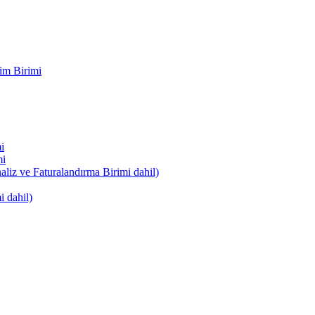
im Birimi
i
mi
naliz ve Faturalandırma Birimi dahil)
i dahil)