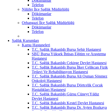
Dökümanlar
Telefon
Nilüfer İlçe Sağlık Müdürlüğü
Dökümanlar
Telefon
Orhangazi İlçe Sağlık Müdürlüğü
Dökümanlar
Telefon
Sağlık Kurumları
Kamu Hastaneleri
T.C. Sağlık Bakanlığı Bursa Şehir Hastanesi
SBÜ Bursa Yüksek İhtisas Eğitim ve Araştırma
Hastanesi
T.C. Sağlık Bakanlığı Çekirge Devlet Hastanesi
T.C. Sağlık Bakanlığı Bursa İlker Çelikcan Fizik
Tedavi Ve Rehabilitasyon Hastanesi
T.C. Sağlık Bakanlığı Bursa Ali Osman Sönmez
Onkoloji Hastanesi
T.C. Sağlık Bakanlığı Bursa Dörtçelik Çocuk
Hastalıkları Hastanesi
T.C. Sağlık Bakanlığı Gürsu Cüneyt Yıldız
Devlet Hastanesi
T.C. Sağlık Bakanlığı Kestel Devlet Hastanesi
T.C. Sağlık Bakanlığı Bursa Dr. Ayten Bozkaya