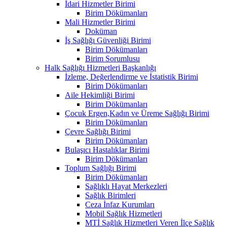
İdari Hizmetler Birimi
Birim Dökümanları
Mali Hizmetler Birimi
Doküman
İş Sağlığı Güvenliği Birimi
Birim Dökümanları
Birim Sorumlusu
Halk Sağlığı Hizmetleri Başkanlığı
İzleme, Değerlendirme ve İstatistik Birimi
Birim Dökümanları
Aile Hekimliği Birimi
Birim Dökümanları
Çocuk Ergen,Kadın ve Üreme Sağlığı Birimi
Birim Dökümanları
Çevre Sağlığı Birimi
Birim Dökümanları
Bulaşıcı Hastalıklar Birimi
Birim Dökümanları
Toplum Sağlığı Birimi
Birim Dökümanları
Sağlıklı Hayat Merkezleri
Sağlık Birimleri
Ceza İnfaz Kurumları
Mobil Sağlık Hizmetleri
MTİ Sağlık Hizmetleri Veren İlçe Sağlık