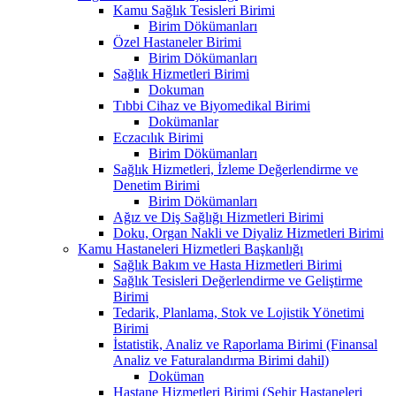
Kamu Sağlık Tesisleri Birimi
Birim Dökümanları
Özel Hastaneler Birimi
Birim Dökümanları
Sağlık Hizmetleri Birimi
Dokuman
Tıbbi Cihaz ve Biyomedikal Birimi
Dokümanlar
Eczacılık Birimi
Birim Dökümanları
Sağlık Hizmetleri, İzleme Değerlendirme ve
Denetim Birimi
Birim Dökümanları
Ağız ve Diş Sağlığı Hizmetleri Birimi
Doku, Organ Nakli ve Diyaliz Hizmetleri Birimi
Kamu Hastaneleri Hizmetleri Başkanlığı
Sağlık Bakım ve Hasta Hizmetleri Birimi
Sağlık Tesisleri Değerlendirme ve Geliştirme
Birimi
Tedarik, Planlama, Stok ve Lojistik Yönetimi
Birimi
İstatistik, Analiz ve Raporlama Birimi (Finansal
Analiz ve Faturalandırma Birimi dahil)
Doküman
Hastane Hizmetleri Birimi (Şehir Hastaneleri