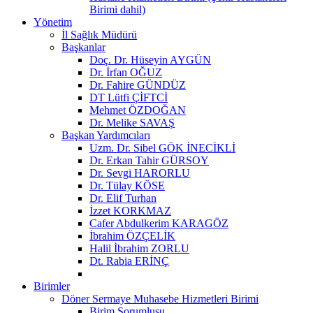
Birimi dahil)
Yönetim
İl Sağlık Müdürü
Başkanlar
Doç. Dr. Hüseyin AYGÜN
Dr. İrfan OĞUZ
Dr. Fahire GÜNDÜZ
DT Lütfi ÇİFTCİ
Mehmet ÖZDOĞAN
Dr. Melike SAVAŞ
Başkan Yardımcıları
Uzm. Dr. Sibel GÖK İNECİKLİ
Dr. Erkan Tahir GÜRSOY
Dr. Sevgi HARORLU
Dr. Tülay KÖSE
Dr. Elif Turhan
İzzet KORKMAZ
Cafer Abdulkerim KARAGÖZ
İbrahim ÖZÇELİK
Halil İbrahim ZORLU
Dt. Rabia ERİNÇ
Birimler
Döner Sermaye Muhasebe Hizmetleri Birimi
Birim Sorumlusu