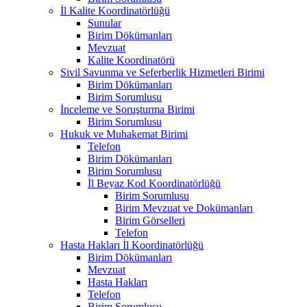
İl Kalite Koordinatörlüğü
Sunular
Birim Dökümanları
Mevzuat
Kalite Koordinatörü
Sivil Savunma ve Seferberlik Hizmetleri Birimi
Birim Dökümanları
Birim Sorumlusu
İnceleme ve Soruşturma Birimi
Birim Sorumlusu
Hukuk ve Muhakemat Birimi
Telefon
Birim Dökümanları
Birim Sorumlusu
İl Beyaz Kod Koordinatörlüğü
Birim Sorumlusu
Birim Mevzuat ve Dokümanları
Birim Görselleri
Telefon
Hasta Hakları İl Koordinatörlüğü
Birim Dökümanları
Mevzuat
Hasta Hakları
Telefon
Birim Sorumlusu