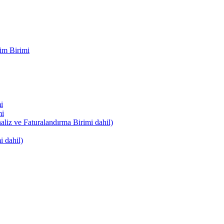
im Birimi
i
mi
naliz ve Faturalandırma Birimi dahil)
i dahil)