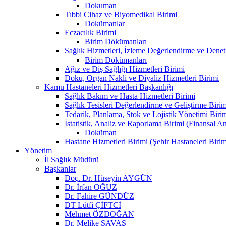
Dokuman
Tıbbi Cihaz ve Biyomedikal Birimi
Dokümanlar
Eczacılık Birimi
Birim Dökümanları
Sağlık Hizmetleri, İzleme Değerlendirme ve Denet
Birim Dökümanları
Ağız ve Diş Sağlığı Hizmetleri Birimi
Doku, Organ Nakli ve Diyaliz Hizmetleri Birimi
Kamu Hastaneleri Hizmetleri Başkanlığı
Sağlık Bakım ve Hasta Hizmetleri Birimi
Sağlık Tesisleri Değerlendirme ve Geliştirme Birim
Tedarik, Planlama, Stok ve Lojistik Yönetimi Biri
İstatistik, Analiz ve Raporlama Birimi (Finansal A
Doküman
Hastane Hizmetleri Birimi (Şehir Hastaneleri Birim
Yönetim
İl Sağlık Müdürü
Başkanlar
Doç. Dr. Hüseyin AYGÜN
Dr. İrfan OĞUZ
Dr. Fahire GÜNDÜZ
DT Lütfi ÇİFTCİ
Mehmet ÖZDOĞAN
Dr. Melike SAVAŞ