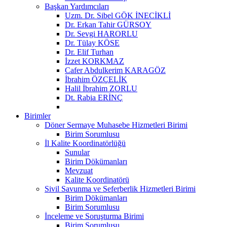
Başkan Yardımcıları
Uzm. Dr. Sibel GÖK İNECİKLİ
Dr. Erkan Tahir GÜRSOY
Dr. Sevgi HARORLU
Dr. Tülay KÖSE
Dr. Elif Turhan
İzzet KORKMAZ
Cafer Abdulkerim KARAGÖZ
İbrahim ÖZÇELİK
Halil İbrahim ZORLU
Dt. Rabia ERİNÇ
Birimler
Döner Sermaye Muhasebe Hizmetleri Birimi
Birim Sorumlusu
İl Kalite Koordinatörlüğü
Sunular
Birim Dökümanları
Mevzuat
Kalite Koordinatörü
Sivil Savunma ve Seferberlik Hizmetleri Birimi
Birim Dökümanları
Birim Sorumlusu
İnceleme ve Soruşturma Birimi
Birim Sorumlusu