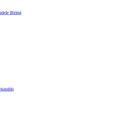
adele Birimi
kimliği