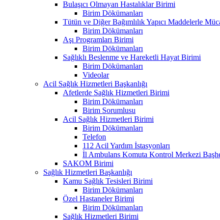
Bulaşıcı Olmayan Hastalıklar Birimi
Birim Dökümanları
Tütün ve Diğer Bağımlılık Yapıcı Maddelerle Müc
Birim Dökümanları
Aşı Programları Birimi
Birim Dökümanları
Sağlıklı Beslenme ve Hareketli Hayat Birimi
Birim Dökümanları
Videolar
Acil Sağlık Hizmetleri Başkanlığı
Afetlerde Sağlık Hizmetleri Birimi
Birim Dökümanları
Birim Sorumlusu
Acil Sağlık Hizmetleri Birimi
Birim Dökümanları
Telefon
112 Acil Yardım İstasyonları
İl Ambulans Komuta Kontrol Merkezi Başhe
SAKOM Birimi
Sağlık Hizmetleri Başkanlığı
Kamu Sağlık Tesisleri Birimi
Birim Dökümanları
Özel Hastaneler Birimi
Birim Dökümanları
Sağlık Hizmetleri Birimi