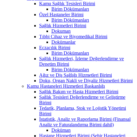
Kamu Sağlık Tesisleri Birimi
Birim Dökümanları
Özel Hastaneler Birimi
Birim Dökümanları
Sağlık Hizmetleri Birimi
Dokuman
Tıbbi Cihaz ve Biyomedikal Birimi
Dokümanlar
Eczacılık Birimi
Birim Dökümanları
Sağlık Hizmetleri, İzleme Değerlendirme ve
Denetim Birimi
Birim Dökümanları
Ağız ve Diş Sağlığı Hizmetleri Birimi
Doku, Organ Nakli ve Diyaliz Hizmetleri Birimi
Kamu Hastaneleri Hizmetleri Başkanlığı
Sağlık Bakım ve Hasta Hizmetleri Birimi
Sağlık Tesisleri Değerlendirme ve Geliştirme
Birimi
Tedarik, Planlama, Stok ve Lojistik Yönetimi
Birimi
İstatistik, Analiz ve Raporlama Birimi (Finansal
Analiz ve Faturalandırma Birimi dahil)
Doküman
Hastane Hizmetleri Birimi (Şehir Hastaneleri