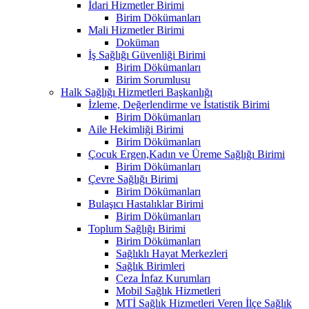
İdari Hizmetler Birimi
Birim Dökümanları
Mali Hizmetler Birimi
Doküman
İş Sağlığı Güvenliği Birimi
Birim Dökümanları
Birim Sorumlusu
Halk Sağlığı Hizmetleri Başkanlığı
İzleme, Değerlendirme ve İstatistik Birimi
Birim Dökümanları
Aile Hekimliği Birimi
Birim Dökümanları
Çocuk Ergen,Kadın ve Üreme Sağlığı Birimi
Birim Dökümanları
Çevre Sağlığı Birimi
Birim Dökümanları
Bulaşıcı Hastalıklar Birimi
Birim Dökümanları
Toplum Sağlığı Birimi
Birim Dökümanları
Sağlıklı Hayat Merkezleri
Sağlık Birimleri
Ceza İnfaz Kurumları
Mobil Sağlık Hizmetleri
MTİ Sağlık Hizmetleri Veren İlçe Sağlık