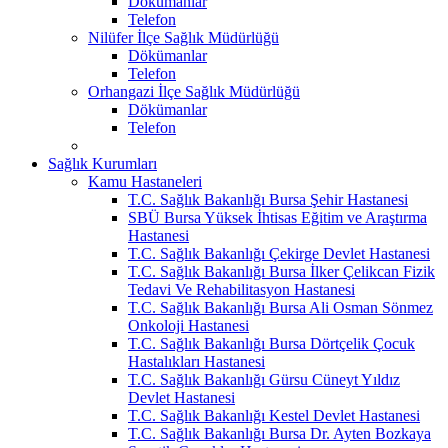
Dökümanlar
Telefon
Nilüfer İlçe Sağlık Müdürlüğü
Dökümanlar
Telefon
Orhangazi İlçe Sağlık Müdürlüğü
Dökümanlar
Telefon
Sağlık Kurumları
Kamu Hastaneleri
T.C. Sağlık Bakanlığı Bursa Şehir Hastanesi
SBÜ Bursa Yüksek İhtisas Eğitim ve Araştırma
Hastanesi
T.C. Sağlık Bakanlığı Çekirge Devlet Hastanesi
T.C. Sağlık Bakanlığı Bursa İlker Çelikcan Fizik
Tedavi Ve Rehabilitasyon Hastanesi
T.C. Sağlık Bakanlığı Bursa Ali Osman Sönmez
Onkoloji Hastanesi
T.C. Sağlık Bakanlığı Bursa Dörtçelik Çocuk
Hastalıkları Hastanesi
T.C. Sağlık Bakanlığı Gürsu Cüneyt Yıldız
Devlet Hastanesi
T.C. Sağlık Bakanlığı Kestel Devlet Hastanesi
T.C. Sağlık Bakanlığı Bursa Dr. Ayten Bozkaya