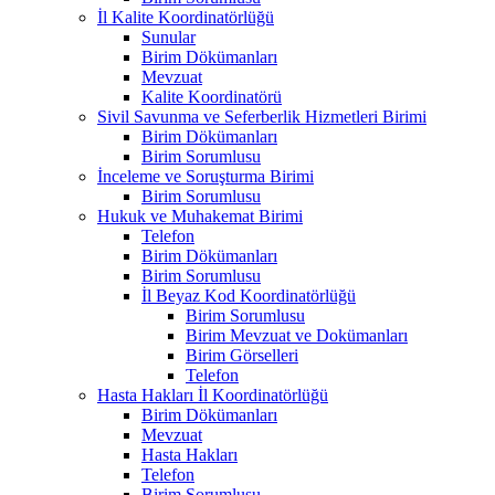
İl Kalite Koordinatörlüğü
Sunular
Birim Dökümanları
Mevzuat
Kalite Koordinatörü
Sivil Savunma ve Seferberlik Hizmetleri Birimi
Birim Dökümanları
Birim Sorumlusu
İnceleme ve Soruşturma Birimi
Birim Sorumlusu
Hukuk ve Muhakemat Birimi
Telefon
Birim Dökümanları
Birim Sorumlusu
İl Beyaz Kod Koordinatörlüğü
Birim Sorumlusu
Birim Mevzuat ve Dokümanları
Birim Görselleri
Telefon
Hasta Hakları İl Koordinatörlüğü
Birim Dökümanları
Mevzuat
Hasta Hakları
Telefon
Birim Sorumlusu