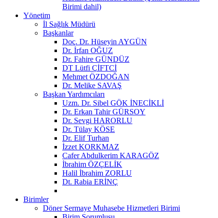
Birimi dahil)
Yönetim
İl Sağlık Müdürü
Başkanlar
Doç. Dr. Hüseyin AYGÜN
Dr. İrfan OĞUZ
Dr. Fahire GÜNDÜZ
DT Lütfi ÇİFTCİ
Mehmet ÖZDOĞAN
Dr. Melike SAVAŞ
Başkan Yardımcıları
Uzm. Dr. Sibel GÖK İNECİKLİ
Dr. Erkan Tahir GÜRSOY
Dr. Sevgi HARORLU
Dr. Tülay KÖSE
Dr. Elif Turhan
İzzet KORKMAZ
Cafer Abdulkerim KARAGÖZ
İbrahim ÖZÇELİK
Halil İbrahim ZORLU
Dt. Rabia ERİNÇ
Birimler
Döner Sermaye Muhasebe Hizmetleri Birimi
Birim Sorumlusu