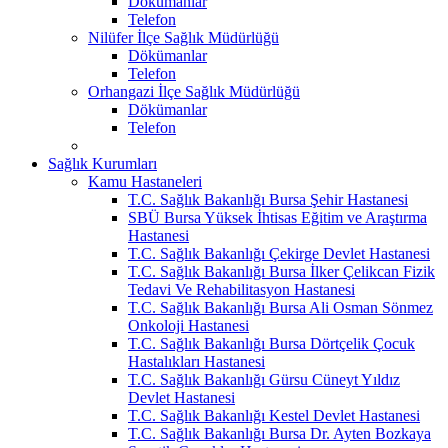
Dökümanlar
Telefon
Nilüfer İlçe Sağlık Müdürlüğü
Dökümanlar
Telefon
Orhangazi İlçe Sağlık Müdürlüğü
Dökümanlar
Telefon
Sağlık Kurumları
Kamu Hastaneleri
T.C. Sağlık Bakanlığı Bursa Şehir Hastanesi
SBÜ Bursa Yüksek İhtisas Eğitim ve Araştırma
Hastanesi
T.C. Sağlık Bakanlığı Çekirge Devlet Hastanesi
T.C. Sağlık Bakanlığı Bursa İlker Çelikcan Fizik
Tedavi Ve Rehabilitasyon Hastanesi
T.C. Sağlık Bakanlığı Bursa Ali Osman Sönmez
Onkoloji Hastanesi
T.C. Sağlık Bakanlığı Bursa Dörtçelik Çocuk
Hastalıkları Hastanesi
T.C. Sağlık Bakanlığı Gürsu Cüneyt Yıldız
Devlet Hastanesi
T.C. Sağlık Bakanlığı Kestel Devlet Hastanesi
T.C. Sağlık Bakanlığı Bursa Dr. Ayten Bozkaya