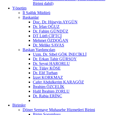
Birimi dahil)
Yönetim
İl Sağlık Müdürü
Başkanlar
Doç. Dr. Hüseyin AYGÜN
Dr. İrfan OĞUZ
Dr. Fahire GÜNDÜZ
DT Lütfi ÇİFTCİ
Mehmet ÖZDOĞAN
Dr. Melike SAVAŞ
Başkan Yardımcıları
Uzm. Dr. Sibel GÖK İNECİKLİ
Dr. Erkan Tahir GÜRSOY
Dr. Sevgi HARORLU
Dr. Tülay KÖSE
Dr. Elif Turhan
İzzet KORKMAZ
Cafer Abdulkerim KARAGÖZ
İbrahim ÖZÇELİK
Halil İbrahim ZORLU
Dt. Rabia ERİNÇ
Birimler
Döner Sermaye Muhasebe Hizmetleri Birimi
Birim Sorumlusu