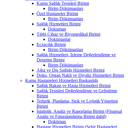
Kamu Sağlık Tesisleri Birimi
Birim Dökümanları
Özel Hastaneler Birimi
Birim Dökümanları
Sağlık Hizmetleri Birimi
Dokuman
Tıbbi Cihaz ve Biyomedikal Birimi
Dokümanlar
Eczacılık Birimi
Birim Dökümanları
Sağlık Hizmetleri, İzleme Değerlendirme ve
Denetim Birimi
Birim Dökümanları
Ağız ve Diş Sağlığı Hizmetleri Birimi
Doku, Organ Nakli ve Diyaliz Hizmetleri Birimi
Kamu Hastaneleri Hizmetleri Başkanlığı
Sağlık Bakım ve Hasta Hizmetleri Birimi
Sağlık Tesisleri Değerlendirme ve Geliştirme
Birimi
Tedarik, Planlama, Stok ve Lojistik Yönetimi
Birimi
İstatistik, Analiz ve Raporlama Birimi (Finansal
Analiz ve Faturalandırma Birimi dahil)
Doküman
Hastane Hizmetleri Birimi (Şehir Hastaneleri