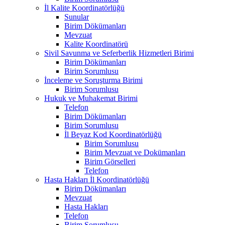
İl Kalite Koordinatörlüğü
Sunular
Birim Dökümanları
Mevzuat
Kalite Koordinatörü
Sivil Savunma ve Seferberlik Hizmetleri Birimi
Birim Dökümanları
Birim Sorumlusu
İnceleme ve Soruşturma Birimi
Birim Sorumlusu
Hukuk ve Muhakemat Birimi
Telefon
Birim Dökümanları
Birim Sorumlusu
İl Beyaz Kod Koordinatörlüğü
Birim Sorumlusu
Birim Mevzuat ve Dokümanları
Birim Görselleri
Telefon
Hasta Hakları İl Koordinatörlüğü
Birim Dökümanları
Mevzuat
Hasta Hakları
Telefon
Birim Sorumlusu