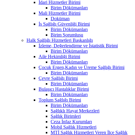
İdari Hizmetler Birimi
Birim Dökümanları
Mali Hizmetler Birimi
Doküman
İş Sağlığı Güvenliği Birimi
Birim Dökümanları
Birim Sorumlusu
Halk Sağlığı Hizmetleri Başkanlığı
İzleme, Değerlendirme ve İstatistik Birimi
Birim Dökümanları
Aile Hekimliği Birimi
Birim Dökümanları
Çocuk Ergen,Kadın ve Üreme Sağlığı Birimi
Birim Dökümanları
Çevre Sağlığı Birimi
Birim Dökümanları
Bulaşıcı Hastalıklar Birimi
Birim Dökümanları
Toplum Sağlığı Birimi
Birim Dökümanları
Sağlıklı Hayat Merkezleri
Sağlık Birimleri
Ceza İnfaz Kurumları
Mobil Sağlık Hizmetleri
MTİ Sağlık Hizmetleri Veren İlçe Sağlık