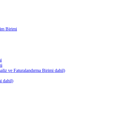
im Birimi
i
mi
naliz ve Faturalandırma Birimi dahil)
i dahil)