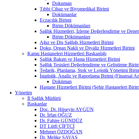
Dokuman
Tıbbi Cihaz ve Biyomedikal Birimi
Dokümanlar
Eczacılık Birimi
Birim Dökümanları
Sağlık Hizmetleri, İzleme Değerlendirme ve Denet
Birim Dökümanları
Ağız ve Diş Sağlığı Hizmetleri Birimi
Doku, Organ Nakli ve Diyaliz Hizmetleri Birimi
Kamu Hastaneleri Hizmetleri Başkanlığı
Sağlık Bakım ve Hasta Hizmetleri Birimi
Sağlık Tesisleri Değerlendirme ve Geliştirme Birim
Tedarik, Planlama, Stok ve Lojistik Yönetimi Biri
İstatistik, Analiz ve Raporlama Birimi (Finansal A
Doküman
Hastane Hizmetleri Birimi (Şehir Hastaneleri Birim
Yönetim
İl Sağlık Müdürü
Başkanlar
Doç. Dr. Hüseyin AYGÜN
Dr. İrfan OĞUZ
Dr. Fahire GÜNDÜZ
DT Lütfi ÇİFTCİ
Mehmet ÖZDOĞAN
Dr. Melike SAVAŞ