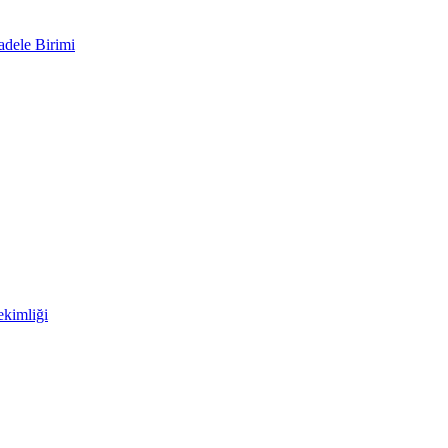
adele Birimi
kimliği