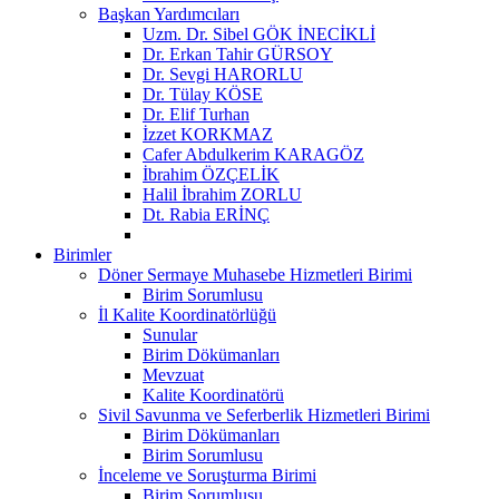
Başkan Yardımcıları
Uzm. Dr. Sibel GÖK İNECİKLİ
Dr. Erkan Tahir GÜRSOY
Dr. Sevgi HARORLU
Dr. Tülay KÖSE
Dr. Elif Turhan
İzzet KORKMAZ
Cafer Abdulkerim KARAGÖZ
İbrahim ÖZÇELİK
Halil İbrahim ZORLU
Dt. Rabia ERİNÇ
Birimler
Döner Sermaye Muhasebe Hizmetleri Birimi
Birim Sorumlusu
İl Kalite Koordinatörlüğü
Sunular
Birim Dökümanları
Mevzuat
Kalite Koordinatörü
Sivil Savunma ve Seferberlik Hizmetleri Birimi
Birim Dökümanları
Birim Sorumlusu
İnceleme ve Soruşturma Birimi
Birim Sorumlusu