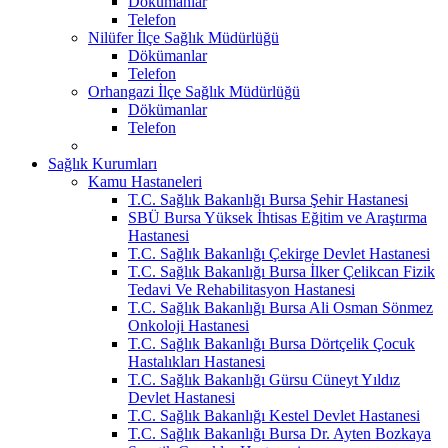
Dökümanlar
Telefon
Nilüfer İlçe Sağlık Müdürlüğü
Dökümanlar
Telefon
Orhangazi İlçe Sağlık Müdürlüğü
Dökümanlar
Telefon
Sağlık Kurumları
Kamu Hastaneleri
T.C. Sağlık Bakanlığı Bursa Şehir Hastanesi
SBÜ Bursa Yüksek İhtisas Eğitim ve Araştırma
Hastanesi
T.C. Sağlık Bakanlığı Çekirge Devlet Hastanesi
T.C. Sağlık Bakanlığı Bursa İlker Çelikcan Fizik
Tedavi Ve Rehabilitasyon Hastanesi
T.C. Sağlık Bakanlığı Bursa Ali Osman Sönmez
Onkoloji Hastanesi
T.C. Sağlık Bakanlığı Bursa Dörtçelik Çocuk
Hastalıkları Hastanesi
T.C. Sağlık Bakanlığı Gürsu Cüneyt Yıldız
Devlet Hastanesi
T.C. Sağlık Bakanlığı Kestel Devlet Hastanesi
T.C. Sağlık Bakanlığı Bursa Dr. Ayten Bozkaya