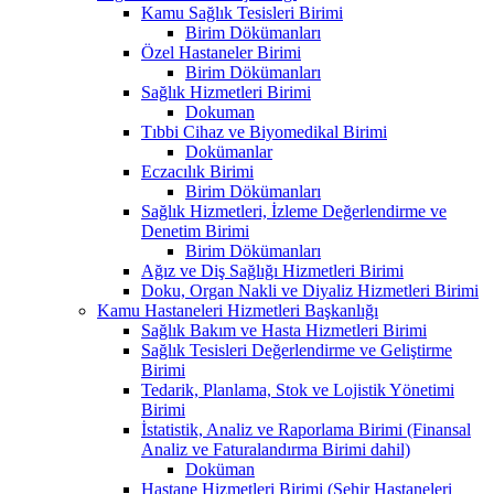
Kamu Sağlık Tesisleri Birimi
Birim Dökümanları
Özel Hastaneler Birimi
Birim Dökümanları
Sağlık Hizmetleri Birimi
Dokuman
Tıbbi Cihaz ve Biyomedikal Birimi
Dokümanlar
Eczacılık Birimi
Birim Dökümanları
Sağlık Hizmetleri, İzleme Değerlendirme ve
Denetim Birimi
Birim Dökümanları
Ağız ve Diş Sağlığı Hizmetleri Birimi
Doku, Organ Nakli ve Diyaliz Hizmetleri Birimi
Kamu Hastaneleri Hizmetleri Başkanlığı
Sağlık Bakım ve Hasta Hizmetleri Birimi
Sağlık Tesisleri Değerlendirme ve Geliştirme
Birimi
Tedarik, Planlama, Stok ve Lojistik Yönetimi
Birimi
İstatistik, Analiz ve Raporlama Birimi (Finansal
Analiz ve Faturalandırma Birimi dahil)
Doküman
Hastane Hizmetleri Birimi (Şehir Hastaneleri