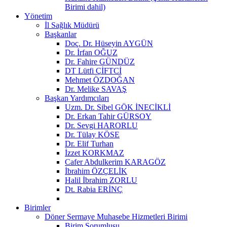
Birimi dahil)
Yönetim
İl Sağlık Müdürü
Başkanlar
Doç. Dr. Hüseyin AYGÜN
Dr. İrfan OĞUZ
Dr. Fahire GÜNDÜZ
DT Lütfi ÇİFTCİ
Mehmet ÖZDOĞAN
Dr. Melike SAVAŞ
Başkan Yardımcıları
Uzm. Dr. Sibel GÖK İNECİKLİ
Dr. Erkan Tahir GÜRSOY
Dr. Sevgi HARORLU
Dr. Tülay KÖSE
Dr. Elif Turhan
İzzet KORKMAZ
Cafer Abdulkerim KARAGÖZ
İbrahim ÖZÇELİK
Halil İbrahim ZORLU
Dt. Rabia ERİNÇ
Birimler
Döner Sermaye Muhasebe Hizmetleri Birimi
Birim Sorumlusu