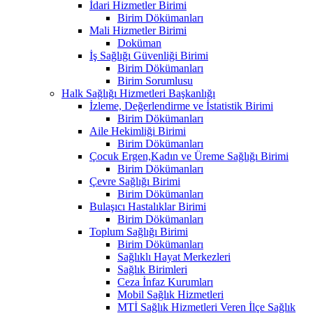
İdari Hizmetler Birimi
Birim Dökümanları
Mali Hizmetler Birimi
Doküman
İş Sağlığı Güvenliği Birimi
Birim Dökümanları
Birim Sorumlusu
Halk Sağlığı Hizmetleri Başkanlığı
İzleme, Değerlendirme ve İstatistik Birimi
Birim Dökümanları
Aile Hekimliği Birimi
Birim Dökümanları
Çocuk Ergen,Kadın ve Üreme Sağlığı Birimi
Birim Dökümanları
Çevre Sağlığı Birimi
Birim Dökümanları
Bulaşıcı Hastalıklar Birimi
Birim Dökümanları
Toplum Sağlığı Birimi
Birim Dökümanları
Sağlıklı Hayat Merkezleri
Sağlık Birimleri
Ceza İnfaz Kurumları
Mobil Sağlık Hizmetleri
MTİ Sağlık Hizmetleri Veren İlçe Sağlık