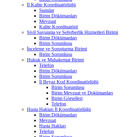
İl Kalite Koordinatörlüğü
Sunular
Birim Dökümanları
Mevzuat
Kalite Koordinatörü
Sivil Savunma ve Seferberlik Hizmetleri Birimi
Birim Dökümanları
Birim Sorumlusu
İnceleme ve Soruşturma Birimi
Birim Sorumlusu
Hukuk ve Muhakemat Birimi
Telefon
Birim Dökümanları
Birim Sorumlusu
İl Beyaz Kod Koordinatörlüğü
Birim Sorumlusu
Birim Mevzuat ve Dokümanları
Birim Görselleri
Telefon
Hasta Hakları İl Koordinatörlüğü
Birim Dökümanları
Mevzuat
Hasta Hakları
Telefon
Birim Sorumlusu