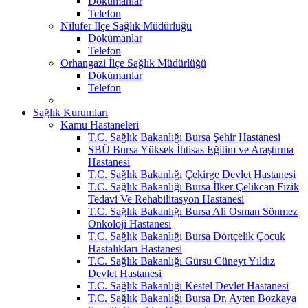
Dökümanlar
Telefon
Nilüfer İlçe Sağlık Müdürlüğü
Dökümanlar
Telefon
Orhangazi İlçe Sağlık Müdürlüğü
Dökümanlar
Telefon
Sağlık Kurumları
Kamu Hastaneleri
T.C. Sağlık Bakanlığı Bursa Şehir Hastanesi
SBÜ Bursa Yüksek İhtisas Eğitim ve Araştırma
Hastanesi
T.C. Sağlık Bakanlığı Çekirge Devlet Hastanesi
T.C. Sağlık Bakanlığı Bursa İlker Çelikcan Fizik
Tedavi Ve Rehabilitasyon Hastanesi
T.C. Sağlık Bakanlığı Bursa Ali Osman Sönmez
Onkoloji Hastanesi
T.C. Sağlık Bakanlığı Bursa Dörtçelik Çocuk
Hastalıkları Hastanesi
T.C. Sağlık Bakanlığı Gürsu Cüneyt Yıldız
Devlet Hastanesi
T.C. Sağlık Bakanlığı Kestel Devlet Hastanesi
T.C. Sağlık Bakanlığı Bursa Dr. Ayten Bozkaya