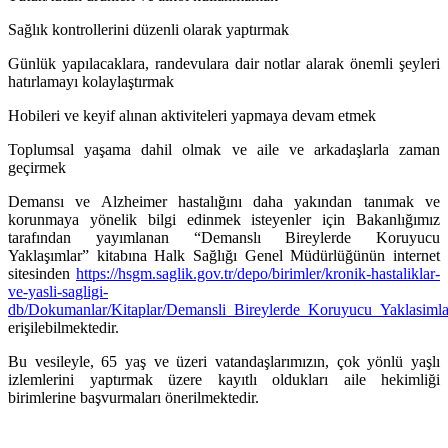
Sağlık kontrollerini düzenli olarak yaptırmak
Günlük yapılacaklara, randevulara dair notlar alarak önemli şeyleri
hatırlamayı kolaylaştırmak
Hobileri ve keyif alınan aktiviteleri yapmaya devam etmek
Toplumsal yaşama dahil olmak ve aile ve arkadaşlarla zaman
geçirmek
Demansı ve Alzheimer hastalığını daha yakından tanımak ve
korunmaya yönelik bilgi edinmek isteyenler için Bakanlığımız
tarafından yayımlanan “Demanslı Bireylerde Koruyucu
Yaklaşımlar” kitabına Halk Sağlığı Genel Müdürlüğünün internet
sitesinden
https://hsgm.saglik.gov.tr/depo/birimler/kronik-hastaliklar-
ve-yasli-sagligi-
db/Dokumanlar/Kitaplar/Demansli_Bireylerde_Koruyucu_Yaklasimla
erişilebilmektedir.
Bu vesileyle, 65 yaş ve üzeri vatandaşlarımızın, çok yönlü yaşlı
izlemlerini yaptırmak üzere kayıtlı oldukları aile hekimliği
birimlerine başvurmaları önerilmektedir.