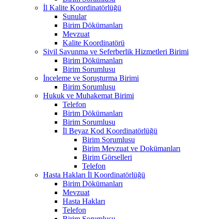
İl Kalite Koordinatörlüğü
Sunular
Birim Dökümanları
Mevzuat
Kalite Koordinatörü
Sivil Savunma ve Seferberlik Hizmetleri Birimi
Birim Dökümanları
Birim Sorumlusu
İnceleme ve Soruşturma Birimi
Birim Sorumlusu
Hukuk ve Muhakemat Birimi
Telefon
Birim Dökümanları
Birim Sorumlusu
İl Beyaz Kod Koordinatörlüğü
Birim Sorumlusu
Birim Mevzuat ve Dokümanları
Birim Görselleri
Telefon
Hasta Hakları İl Koordinatörlüğü
Birim Dökümanları
Mevzuat
Hasta Hakları
Telefon
Birim Sorumlusu