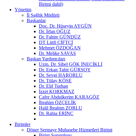
Birimi dahil)
Yönetim
İl Sağlık Müdürü
Başkanlar
Doç. Dr. Hüseyin AYGÜN
Dr. İrfan OĞUZ
Dr. Fahire GÜNDÜZ
DT Lütfi ÇİFTCİ
Mehmet ÖZDOĞAN
Dr. Melike SAVAŞ
Başkan Yardımcıları
Uzm. Dr. Sibel GÖK İNECİKLİ
Dr. Erkan Tahir GÜRSOY
Dr. Sevgi HARORLU
Dr. Tülay KÖSE
Dr. Elif Turhan
İzzet KORKMAZ
Cafer Abdulkerim KARAGÖZ
İbrahim ÖZÇELİK
Halil İbrahim ZORLU
Dt. Rabia ERİNÇ
Birimler
Döner Sermaye Muhasebe Hizmetleri Birimi
Birim Sorumlusu