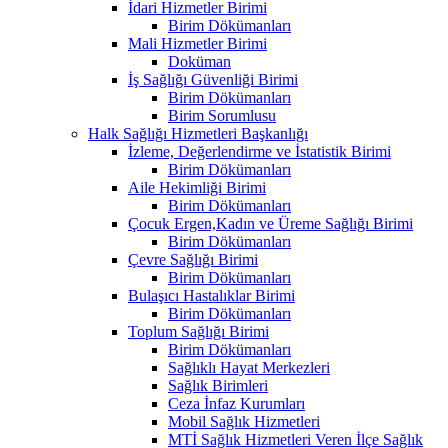
İdari Hizmetler Birimi
Birim Dökümanları
Mali Hizmetler Birimi
Doküman
İş Sağlığı Güvenliği Birimi
Birim Dökümanları
Birim Sorumlusu
Halk Sağlığı Hizmetleri Başkanlığı
İzleme, Değerlendirme ve İstatistik Birimi
Birim Dökümanları
Aile Hekimliği Birimi
Birim Dökümanları
Çocuk Ergen,Kadın ve Üreme Sağlığı Birimi
Birim Dökümanları
Çevre Sağlığı Birimi
Birim Dökümanları
Bulaşıcı Hastalıklar Birimi
Birim Dökümanları
Toplum Sağlığı Birimi
Birim Dökümanları
Sağlıklı Hayat Merkezleri
Sağlık Birimleri
Ceza İnfaz Kurumları
Mobil Sağlık Hizmetleri
MTİ Sağlık Hizmetleri Veren İlçe Sağlık