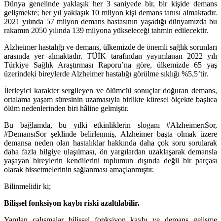
Dünya genelinde yaklaşık her 3 saniyede bir, bir kişide demans
gelişmekte; her yıl yaklaşık 10 milyon kişi demans tanısı almaktadır.
2021 yılında 57 milyon demans hastasının yaşadığı dünyamızda bu
rakamın 2050 yılında 139 milyona yükseleceği tahmin edilecektir.
Alzheimer hastalığı ve demans, ülkemizde de önemli sağlık sorunları
arasında yer almaktadır. TÜİK tarafından yayımlanan 2022 yılı
Türkiye Sağlık Araştırması Raporu’na göre, ülkemizde 65 yaş
üzerindeki bireylerde Alzheimer hastalığı görülme sıklığı %5,5’tir.
İlerleyici karakter sergileyen ve ölümcül sonuçlar doğuran demans,
ortalama yaşam süresinin uzamasıyla birlikte küresel ölçekte başlıca
ölüm nedenlerinden biri hâline gelmiştir.
Bu bağlamda, bu yılki etkinliklerin sloganı #AlzheimerıSor,
#DemansıSor şeklinde belirlenmiş, Alzheimer başta olmak üzere
demansa neden olan hastalıklar hakkında daha çok soru sorularak
daha fazla bilgiye ulaşılması, ön yargılardan uzaklaşarak demansla
yaşayan bireylerin kendilerini toplumun dışında değil bir parçası
olarak hissetmelerinin sağlanması amaçlanmıştır.
Bilinmelidir ki;
Bilişsel fonksiyon kaybı riski azaltılabilir.
Yapılan çalışmalar bilişsel fonksiyon kaybı ve demans gelişme