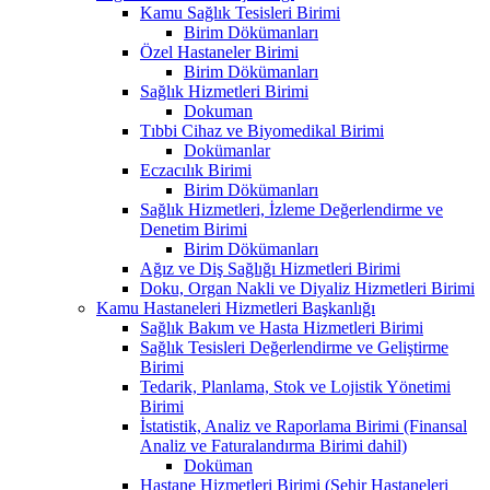
Kamu Sağlık Tesisleri Birimi
Birim Dökümanları
Özel Hastaneler Birimi
Birim Dökümanları
Sağlık Hizmetleri Birimi
Dokuman
Tıbbi Cihaz ve Biyomedikal Birimi
Dokümanlar
Eczacılık Birimi
Birim Dökümanları
Sağlık Hizmetleri, İzleme Değerlendirme ve
Denetim Birimi
Birim Dökümanları
Ağız ve Diş Sağlığı Hizmetleri Birimi
Doku, Organ Nakli ve Diyaliz Hizmetleri Birimi
Kamu Hastaneleri Hizmetleri Başkanlığı
Sağlık Bakım ve Hasta Hizmetleri Birimi
Sağlık Tesisleri Değerlendirme ve Geliştirme
Birimi
Tedarik, Planlama, Stok ve Lojistik Yönetimi
Birimi
İstatistik, Analiz ve Raporlama Birimi (Finansal
Analiz ve Faturalandırma Birimi dahil)
Doküman
Hastane Hizmetleri Birimi (Şehir Hastaneleri