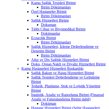
Kamu Sağlık Tesisleri Birimi
Birim Dökümanları
Özel Hastaneler Birimi
Birim Dökümanları
Sağlık Hizmetleri Birimi
Dokuman
Tıbbi Cihaz ve Biyomedikal Birimi
Dokümanlar
Eczacılık Birimi
Birim Dökümanları
Sağlık Hizmetleri, İzleme Değerlendirme ve
Denetim Birimi
Birim Dökümanları
Ağız ve Diş Sağlığı Hizmetleri Birimi
Doku, Organ Nakli ve Diyaliz Hizmetleri Birimi
Kamu Hastaneleri Hizmetleri Başkanlığı
Sağlık Bakım ve Hasta Hizmetleri Birimi
Sağlık Tesisleri Değerlendirme ve Geliştirme
Birimi
Tedarik, Planlama, Stok ve Lojistik Yönetimi
Birimi
İstatistik, Analiz ve Raporlama Birimi (Finansal
Analiz ve Faturalandırma Birimi dahil)
Doküman
Hastane Hizmetleri Birimi (Şehir Hastaneleri