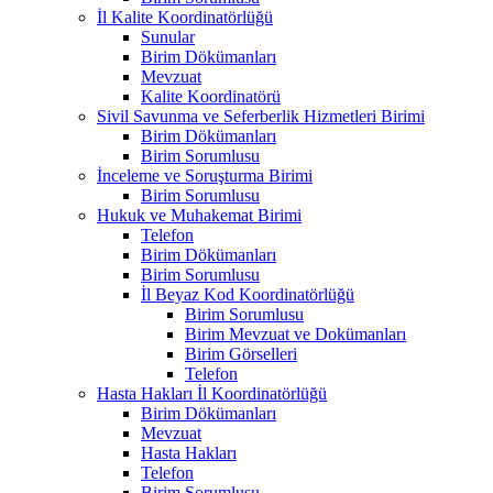
İl Kalite Koordinatörlüğü
Sunular
Birim Dökümanları
Mevzuat
Kalite Koordinatörü
Sivil Savunma ve Seferberlik Hizmetleri Birimi
Birim Dökümanları
Birim Sorumlusu
İnceleme ve Soruşturma Birimi
Birim Sorumlusu
Hukuk ve Muhakemat Birimi
Telefon
Birim Dökümanları
Birim Sorumlusu
İl Beyaz Kod Koordinatörlüğü
Birim Sorumlusu
Birim Mevzuat ve Dokümanları
Birim Görselleri
Telefon
Hasta Hakları İl Koordinatörlüğü
Birim Dökümanları
Mevzuat
Hasta Hakları
Telefon
Birim Sorumlusu