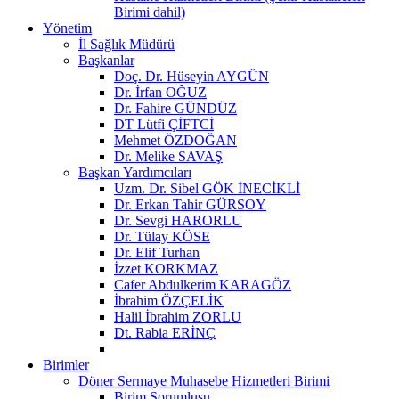
Birimi dahil)
Yönetim
İl Sağlık Müdürü
Başkanlar
Doç. Dr. Hüseyin AYGÜN
Dr. İrfan OĞUZ
Dr. Fahire GÜNDÜZ
DT Lütfi ÇİFTCİ
Mehmet ÖZDOĞAN
Dr. Melike SAVAŞ
Başkan Yardımcıları
Uzm. Dr. Sibel GÖK İNECİKLİ
Dr. Erkan Tahir GÜRSOY
Dr. Sevgi HARORLU
Dr. Tülay KÖSE
Dr. Elif Turhan
İzzet KORKMAZ
Cafer Abdulkerim KARAGÖZ
İbrahim ÖZÇELİK
Halil İbrahim ZORLU
Dt. Rabia ERİNÇ
Birimler
Döner Sermaye Muhasebe Hizmetleri Birimi
Birim Sorumlusu