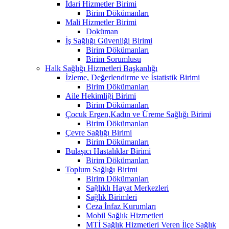
İdari Hizmetler Birimi
Birim Dökümanları
Mali Hizmetler Birimi
Doküman
İş Sağlığı Güvenliği Birimi
Birim Dökümanları
Birim Sorumlusu
Halk Sağlığı Hizmetleri Başkanlığı
İzleme, Değerlendirme ve İstatistik Birimi
Birim Dökümanları
Aile Hekimliği Birimi
Birim Dökümanları
Çocuk Ergen,Kadın ve Üreme Sağlığı Birimi
Birim Dökümanları
Çevre Sağlığı Birimi
Birim Dökümanları
Bulaşıcı Hastalıklar Birimi
Birim Dökümanları
Toplum Sağlığı Birimi
Birim Dökümanları
Sağlıklı Hayat Merkezleri
Sağlık Birimleri
Ceza İnfaz Kurumları
Mobil Sağlık Hizmetleri
MTİ Sağlık Hizmetleri Veren İlçe Sağlık