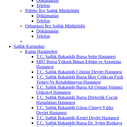
Dökümanlar
Telefon
Nilüfer İlçe Sağlık Müdürlüğü
Dökümanlar
Telefon
Orhangazi İlçe Sağlık Müdürlüğü
Dökümanlar
Telefon
Sağlık Kurumları
Kamu Hastaneleri
T.C. Sağlık Bakanlığı Bursa Şehir Hastanesi
SBÜ Bursa Yüksek İhtisas Eğitim ve Araştırma
Hastanesi
T.C. Sağlık Bakanlığı Çekirge Devlet Hastanesi
T.C. Sağlık Bakanlığı Bursa İlker Çelikcan Fizik
Tedavi Ve Rehabilitasyon Hastanesi
T.C. Sağlık Bakanlığı Bursa Ali Osman Sönmez
Onkoloji Hastanesi
T.C. Sağlık Bakanlığı Bursa Dörtçelik Çocuk
Hastalıkları Hastanesi
T.C. Sağlık Bakanlığı Gürsu Cüneyt Yıldız
Devlet Hastanesi
T.C. Sağlık Bakanlığı Kestel Devlet Hastanesi
T.C. Sağlık Bakanlığı Bursa Dr. Ayten Bozkaya