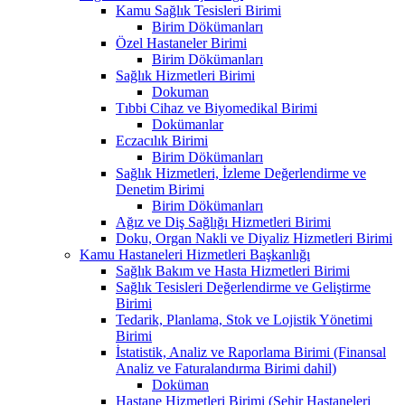
Kamu Sağlık Tesisleri Birimi
Birim Dökümanları
Özel Hastaneler Birimi
Birim Dökümanları
Sağlık Hizmetleri Birimi
Dokuman
Tıbbi Cihaz ve Biyomedikal Birimi
Dokümanlar
Eczacılık Birimi
Birim Dökümanları
Sağlık Hizmetleri, İzleme Değerlendirme ve
Denetim Birimi
Birim Dökümanları
Ağız ve Diş Sağlığı Hizmetleri Birimi
Doku, Organ Nakli ve Diyaliz Hizmetleri Birimi
Kamu Hastaneleri Hizmetleri Başkanlığı
Sağlık Bakım ve Hasta Hizmetleri Birimi
Sağlık Tesisleri Değerlendirme ve Geliştirme
Birimi
Tedarik, Planlama, Stok ve Lojistik Yönetimi
Birimi
İstatistik, Analiz ve Raporlama Birimi (Finansal
Analiz ve Faturalandırma Birimi dahil)
Doküman
Hastane Hizmetleri Birimi (Şehir Hastaneleri