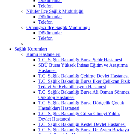
Dökümanlar
Telefon
Nilüfer İlçe Sağlık Müdürlüğü
Dökümanlar
Telefon
Orhangazi İlçe Sağlık Müdürlüğü
Dökümanlar
Telefon
Sağlık Kurumları
Kamu Hastaneleri
T.C. Sağlık Bakanlığı Bursa Şehir Hastanesi
SBÜ Bursa Yüksek İhtisas Eğitim ve Araştırma
Hastanesi
T.C. Sağlık Bakanlığı Çekirge Devlet Hastanesi
T.C. Sağlık Bakanlığı Bursa İlker Çelikcan Fizik
Tedavi Ve Rehabilitasyon Hastanesi
T.C. Sağlık Bakanlığı Bursa Ali Osman Sönmez
Onkoloji Hastanesi
T.C. Sağlık Bakanlığı Bursa Dörtçelik Çocuk
Hastalıkları Hastanesi
T.C. Sağlık Bakanlığı Gürsu Cüneyt Yıldız
Devlet Hastanesi
T.C. Sağlık Bakanlığı Kestel Devlet Hastanesi
T.C. Sağlık Bakanlığı Bursa Dr. Ayten Bozkaya