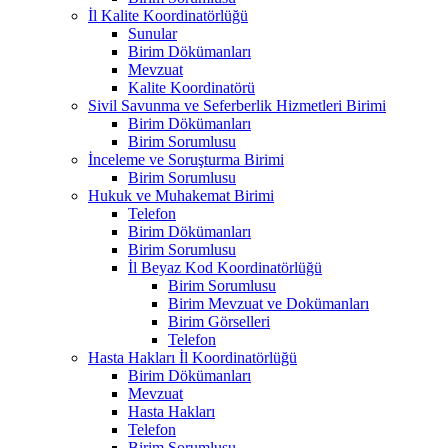
İl Kalite Koordinatörlüğü
Sunular
Birim Dökümanları
Mevzuat
Kalite Koordinatörü
Sivil Savunma ve Seferberlik Hizmetleri Birimi
Birim Dökümanları
Birim Sorumlusu
İnceleme ve Soruşturma Birimi
Birim Sorumlusu
Hukuk ve Muhakemat Birimi
Telefon
Birim Dökümanları
Birim Sorumlusu
İl Beyaz Kod Koordinatörlüğü
Birim Sorumlusu
Birim Mevzuat ve Dokümanları
Birim Görselleri
Telefon
Hasta Hakları İl Koordinatörlüğü
Birim Dökümanları
Mevzuat
Hasta Hakları
Telefon
Birim Sorumlusu