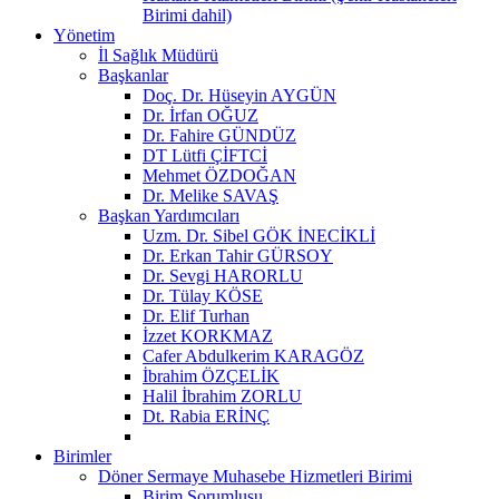
Birimi dahil)
Yönetim
İl Sağlık Müdürü
Başkanlar
Doç. Dr. Hüseyin AYGÜN
Dr. İrfan OĞUZ
Dr. Fahire GÜNDÜZ
DT Lütfi ÇİFTCİ
Mehmet ÖZDOĞAN
Dr. Melike SAVAŞ
Başkan Yardımcıları
Uzm. Dr. Sibel GÖK İNECİKLİ
Dr. Erkan Tahir GÜRSOY
Dr. Sevgi HARORLU
Dr. Tülay KÖSE
Dr. Elif Turhan
İzzet KORKMAZ
Cafer Abdulkerim KARAGÖZ
İbrahim ÖZÇELİK
Halil İbrahim ZORLU
Dt. Rabia ERİNÇ
Birimler
Döner Sermaye Muhasebe Hizmetleri Birimi
Birim Sorumlusu