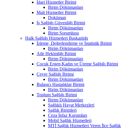
İdari Hizmetler Birimi
Birim Dökümanları
Mali Hizmetler Birimi
Doküman
İş Sağlığı Güvenliği Birimi
Birim Dökümanları
Birim Sorumlusu
Halk Sağlığı Hizmetleri Başkanlığı
İzleme, Değerlendirme ve İstatistik Birimi
Birim Dökümanları
Aile Hekimliği Birimi
Birim Dökümanları
Çocuk Ergen,Kadın ve Üreme Sağlığı Birimi
Birim Dökümanları
Çevre Sağlığı Birimi
Birim Dökümanları
Bulaşıcı Hastalıklar Birimi
Birim Dökümanları
Toplum Sağlığı Birimi
Birim Dökümanları
Sağlıklı Hayat Merkezleri
Sağlık Birimleri
Ceza İnfaz Kurumları
Mobil Sağlık Hizmetleri
MTİ Sağlık Hizmetleri Veren İlçe Sağlık