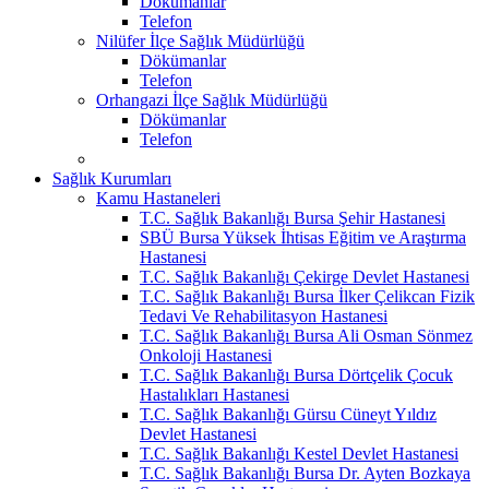
Dökümanlar
Telefon
Nilüfer İlçe Sağlık Müdürlüğü
Dökümanlar
Telefon
Orhangazi İlçe Sağlık Müdürlüğü
Dökümanlar
Telefon
Sağlık Kurumları
Kamu Hastaneleri
T.C. Sağlık Bakanlığı Bursa Şehir Hastanesi
SBÜ Bursa Yüksek İhtisas Eğitim ve Araştırma
Hastanesi
T.C. Sağlık Bakanlığı Çekirge Devlet Hastanesi
T.C. Sağlık Bakanlığı Bursa İlker Çelikcan Fizik
Tedavi Ve Rehabilitasyon Hastanesi
T.C. Sağlık Bakanlığı Bursa Ali Osman Sönmez
Onkoloji Hastanesi
T.C. Sağlık Bakanlığı Bursa Dörtçelik Çocuk
Hastalıkları Hastanesi
T.C. Sağlık Bakanlığı Gürsu Cüneyt Yıldız
Devlet Hastanesi
T.C. Sağlık Bakanlığı Kestel Devlet Hastanesi
T.C. Sağlık Bakanlığı Bursa Dr. Ayten Bozkaya