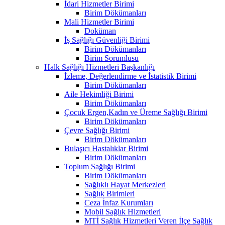
İdari Hizmetler Birimi
Birim Dökümanları
Mali Hizmetler Birimi
Doküman
İş Sağlığı Güvenliği Birimi
Birim Dökümanları
Birim Sorumlusu
Halk Sağlığı Hizmetleri Başkanlığı
İzleme, Değerlendirme ve İstatistik Birimi
Birim Dökümanları
Aile Hekimliği Birimi
Birim Dökümanları
Çocuk Ergen,Kadın ve Üreme Sağlığı Birimi
Birim Dökümanları
Çevre Sağlığı Birimi
Birim Dökümanları
Bulaşıcı Hastalıklar Birimi
Birim Dökümanları
Toplum Sağlığı Birimi
Birim Dökümanları
Sağlıklı Hayat Merkezleri
Sağlık Birimleri
Ceza İnfaz Kurumları
Mobil Sağlık Hizmetleri
MTİ Sağlık Hizmetleri Veren İlçe Sağlık