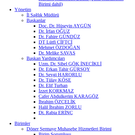
Birimi dahil)
Yönetim
İl Sağlık Müdürü
Başkanlar
Doç. Dr. Hüseyin AYGÜN
Dr. İrfan OĞUZ
Dr. Fahire GÜNDÜZ
DT Lütfi ÇİFTCİ
Mehmet ÖZDOĞAN
Dr. Melike SAVAŞ
Başkan Yardımcıları
Uzm. Dr. Sibel GÖK İNECİKLİ
Dr. Erkan Tahir GÜRSOY
Dr. Sevgi HARORLU
Dr. Tülay KÖSE
Dr. Elif Turhan
İzzet KORKMAZ
Cafer Abdulkerim KARAGÖZ
İbrahim ÖZÇELİK
Halil İbrahim ZORLU
Dt. Rabia ERİNÇ
Birimler
Döner Sermaye Muhasebe Hizmetleri Birimi
Birim Sorumlusu