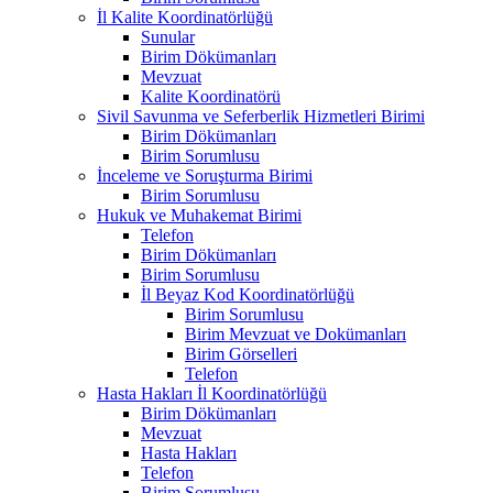
İl Kalite Koordinatörlüğü
Sunular
Birim Dökümanları
Mevzuat
Kalite Koordinatörü
Sivil Savunma ve Seferberlik Hizmetleri Birimi
Birim Dökümanları
Birim Sorumlusu
İnceleme ve Soruşturma Birimi
Birim Sorumlusu
Hukuk ve Muhakemat Birimi
Telefon
Birim Dökümanları
Birim Sorumlusu
İl Beyaz Kod Koordinatörlüğü
Birim Sorumlusu
Birim Mevzuat ve Dokümanları
Birim Görselleri
Telefon
Hasta Hakları İl Koordinatörlüğü
Birim Dökümanları
Mevzuat
Hasta Hakları
Telefon
Birim Sorumlusu