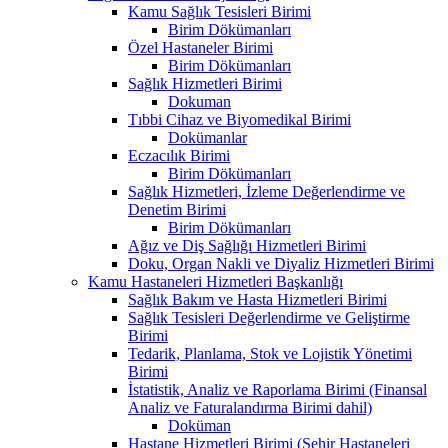
Kamu Sağlık Tesisleri Birimi
Birim Dökümanları
Özel Hastaneler Birimi
Birim Dökümanları
Sağlık Hizmetleri Birimi
Dokuman
Tıbbi Cihaz ve Biyomedikal Birimi
Dokümanlar
Eczacılık Birimi
Birim Dökümanları
Sağlık Hizmetleri, İzleme Değerlendirme ve
Denetim Birimi
Birim Dökümanları
Ağız ve Diş Sağlığı Hizmetleri Birimi
Doku, Organ Nakli ve Diyaliz Hizmetleri Birimi
Kamu Hastaneleri Hizmetleri Başkanlığı
Sağlık Bakım ve Hasta Hizmetleri Birimi
Sağlık Tesisleri Değerlendirme ve Geliştirme
Birimi
Tedarik, Planlama, Stok ve Lojistik Yönetimi
Birimi
İstatistik, Analiz ve Raporlama Birimi (Finansal
Analiz ve Faturalandırma Birimi dahil)
Doküman
Hastane Hizmetleri Birimi (Şehir Hastaneleri