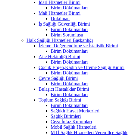
İdari Hizmetler Birimi
Birim Dökümanları
Mali Hizmetler Birimi
Doküman
İş Sağlığı Güvenliği Birimi
Birim Dökümanları
Birim Sorumlusu
Halk Sağlığı Hizmetleri Başkanlığı
İzleme, Değerlendirme ve İstatistik Birimi
Birim Dökümanları
Aile Hekimliği Birimi
Birim Dökümanları
Çocuk Ergen,Kadın ve Üreme Sağlığı Birimi
Birim Dökümanları
Çevre Sağlığı Birimi
Birim Dökümanları
Bulaşıcı Hastalıklar Birimi
Birim Dökümanları
Toplum Sağlığı Birimi
Birim Dökümanları
Sağlıklı Hayat Merkezleri
Sağlık Birimleri
Ceza İnfaz Kurumları
Mobil Sağlık Hizmetleri
MTİ Sağlık Hizmetleri Veren İlçe Sağlık