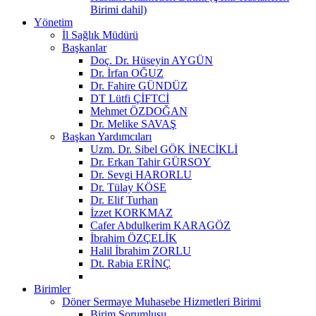
Birimi dahil)
Yönetim
İl Sağlık Müdürü
Başkanlar
Doç. Dr. Hüseyin AYGÜN
Dr. İrfan OĞUZ
Dr. Fahire GÜNDÜZ
DT Lütfi ÇİFTCİ
Mehmet ÖZDOĞAN
Dr. Melike SAVAŞ
Başkan Yardımcıları
Uzm. Dr. Sibel GÖK İNECİKLİ
Dr. Erkan Tahir GÜRSOY
Dr. Sevgi HARORLU
Dr. Tülay KÖSE
Dr. Elif Turhan
İzzet KORKMAZ
Cafer Abdulkerim KARAGÖZ
İbrahim ÖZÇELİK
Halil İbrahim ZORLU
Dt. Rabia ERİNÇ
Birimler
Döner Sermaye Muhasebe Hizmetleri Birimi
Birim Sorumlusu