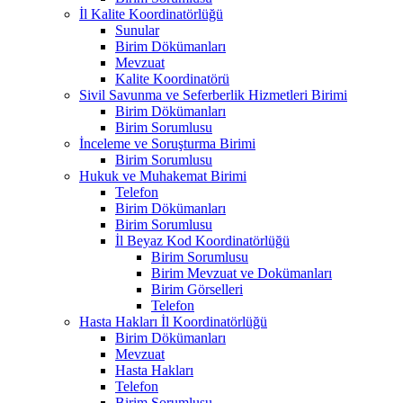
İl Kalite Koordinatörlüğü
Sunular
Birim Dökümanları
Mevzuat
Kalite Koordinatörü
Sivil Savunma ve Seferberlik Hizmetleri Birimi
Birim Dökümanları
Birim Sorumlusu
İnceleme ve Soruşturma Birimi
Birim Sorumlusu
Hukuk ve Muhakemat Birimi
Telefon
Birim Dökümanları
Birim Sorumlusu
İl Beyaz Kod Koordinatörlüğü
Birim Sorumlusu
Birim Mevzuat ve Dokümanları
Birim Görselleri
Telefon
Hasta Hakları İl Koordinatörlüğü
Birim Dökümanları
Mevzuat
Hasta Hakları
Telefon
Birim Sorumlusu