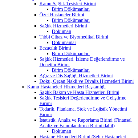
Kamu Sağlık Tesisleri Birimi
Birim Dökümanları
Özel Hastaneler Birimi
Birim Dökümanları
Sağlık Hizmetleri Birimi
Dokuman
Tıbbi Cihaz ve Biyomedikal Birimi
Dokümanlar
Eczacılık Birimi
Birim Dökümanları
Sağlık Hizmetleri, İzleme Değerlendirme ve
Denetim Birimi
Birim Dökümanları
Ağız ve Diş Sağlığı Hizmetleri Birimi
Doku, Organ Nakli ve Diyaliz Hizmetleri Birimi
Kamu Hastaneleri Hizmetleri Başkanlığı
Sağlık Bakım ve Hasta Hizmetleri Birimi
Sağlık Tesisleri Değerlendirme ve Geliştirme
Birimi
Tedarik, Planlama, Stok ve Lojistik Yönetimi
Birimi
İstatistik, Analiz ve Raporlama Birimi (Finansal
Analiz ve Faturalandırma Birimi dahil)
Doküman
Hastane Hizmetleri Birimi (Şehir Hastaneleri