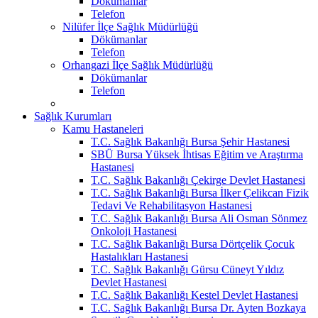
Dökümanlar
Telefon
Nilüfer İlçe Sağlık Müdürlüğü
Dökümanlar
Telefon
Orhangazi İlçe Sağlık Müdürlüğü
Dökümanlar
Telefon
Sağlık Kurumları
Kamu Hastaneleri
T.C. Sağlık Bakanlığı Bursa Şehir Hastanesi
SBÜ Bursa Yüksek İhtisas Eğitim ve Araştırma
Hastanesi
T.C. Sağlık Bakanlığı Çekirge Devlet Hastanesi
T.C. Sağlık Bakanlığı Bursa İlker Çelikcan Fizik
Tedavi Ve Rehabilitasyon Hastanesi
T.C. Sağlık Bakanlığı Bursa Ali Osman Sönmez
Onkoloji Hastanesi
T.C. Sağlık Bakanlığı Bursa Dörtçelik Çocuk
Hastalıkları Hastanesi
T.C. Sağlık Bakanlığı Gürsu Cüneyt Yıldız
Devlet Hastanesi
T.C. Sağlık Bakanlığı Kestel Devlet Hastanesi
T.C. Sağlık Bakanlığı Bursa Dr. Ayten Bozkaya