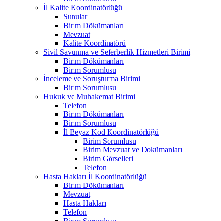
İl Kalite Koordinatörlüğü
Sunular
Birim Dökümanları
Mevzuat
Kalite Koordinatörü
Sivil Savunma ve Seferberlik Hizmetleri Birimi
Birim Dökümanları
Birim Sorumlusu
İnceleme ve Soruşturma Birimi
Birim Sorumlusu
Hukuk ve Muhakemat Birimi
Telefon
Birim Dökümanları
Birim Sorumlusu
İl Beyaz Kod Koordinatörlüğü
Birim Sorumlusu
Birim Mevzuat ve Dokümanları
Birim Görselleri
Telefon
Hasta Hakları İl Koordinatörlüğü
Birim Dökümanları
Mevzuat
Hasta Hakları
Telefon
Birim Sorumlusu