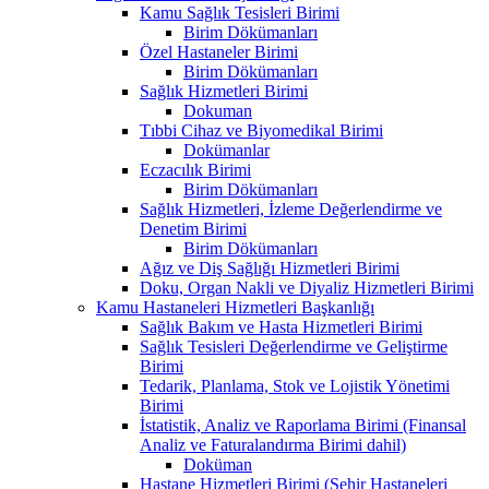
Kamu Sağlık Tesisleri Birimi
Birim Dökümanları
Özel Hastaneler Birimi
Birim Dökümanları
Sağlık Hizmetleri Birimi
Dokuman
Tıbbi Cihaz ve Biyomedikal Birimi
Dokümanlar
Eczacılık Birimi
Birim Dökümanları
Sağlık Hizmetleri, İzleme Değerlendirme ve
Denetim Birimi
Birim Dökümanları
Ağız ve Diş Sağlığı Hizmetleri Birimi
Doku, Organ Nakli ve Diyaliz Hizmetleri Birimi
Kamu Hastaneleri Hizmetleri Başkanlığı
Sağlık Bakım ve Hasta Hizmetleri Birimi
Sağlık Tesisleri Değerlendirme ve Geliştirme
Birimi
Tedarik, Planlama, Stok ve Lojistik Yönetimi
Birimi
İstatistik, Analiz ve Raporlama Birimi (Finansal
Analiz ve Faturalandırma Birimi dahil)
Doküman
Hastane Hizmetleri Birimi (Şehir Hastaneleri