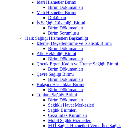
İdari Hizmetler Birimi
Birim Dökümanları
Mali Hizmetler Birimi
Doküman
İş Sağlığı Güvenliği Birimi
Birim Dökümanları
Birim Sorumlusu
Halk Sağlığı Hizmetleri Başkanlığı
İzleme, Değerlendirme ve İstatistik Birimi
Birim Dökümanları
Aile Hekimliği Birimi
Birim Dökümanları
Çocuk Ergen,Kadın ve Üreme Sağlığı Birimi
Birim Dökümanları
Çevre Sağlığı Birimi
Birim Dökümanları
Bulaşıcı Hastalıklar Birimi
Birim Dökümanları
Toplum Sağlığı Birimi
Birim Dökümanları
Sağlıklı Hayat Merkezleri
Sağlık Birimleri
Ceza İnfaz Kurumları
Mobil Sağlık Hizmetleri
MTİ Sağlık Hizmetleri Veren İlçe Sağlık