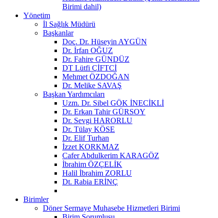
Birimi dahil)
Yönetim
İl Sağlık Müdürü
Başkanlar
Doç. Dr. Hüseyin AYGÜN
Dr. İrfan OĞUZ
Dr. Fahire GÜNDÜZ
DT Lütfi ÇİFTCİ
Mehmet ÖZDOĞAN
Dr. Melike SAVAŞ
Başkan Yardımcıları
Uzm. Dr. Sibel GÖK İNECİKLİ
Dr. Erkan Tahir GÜRSOY
Dr. Sevgi HARORLU
Dr. Tülay KÖSE
Dr. Elif Turhan
İzzet KORKMAZ
Cafer Abdulkerim KARAGÖZ
İbrahim ÖZÇELİK
Halil İbrahim ZORLU
Dt. Rabia ERİNÇ
Birimler
Döner Sermaye Muhasebe Hizmetleri Birimi
Birim Sorumlusu