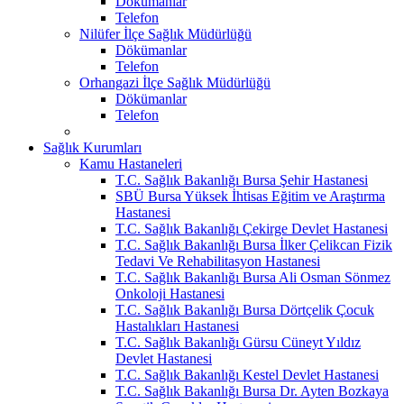
Dökümanlar
Telefon
Nilüfer İlçe Sağlık Müdürlüğü
Dökümanlar
Telefon
Orhangazi İlçe Sağlık Müdürlüğü
Dökümanlar
Telefon
Sağlık Kurumları
Kamu Hastaneleri
T.C. Sağlık Bakanlığı Bursa Şehir Hastanesi
SBÜ Bursa Yüksek İhtisas Eğitim ve Araştırma
Hastanesi
T.C. Sağlık Bakanlığı Çekirge Devlet Hastanesi
T.C. Sağlık Bakanlığı Bursa İlker Çelikcan Fizik
Tedavi Ve Rehabilitasyon Hastanesi
T.C. Sağlık Bakanlığı Bursa Ali Osman Sönmez
Onkoloji Hastanesi
T.C. Sağlık Bakanlığı Bursa Dörtçelik Çocuk
Hastalıkları Hastanesi
T.C. Sağlık Bakanlığı Gürsu Cüneyt Yıldız
Devlet Hastanesi
T.C. Sağlık Bakanlığı Kestel Devlet Hastanesi
T.C. Sağlık Bakanlığı Bursa Dr. Ayten Bozkaya