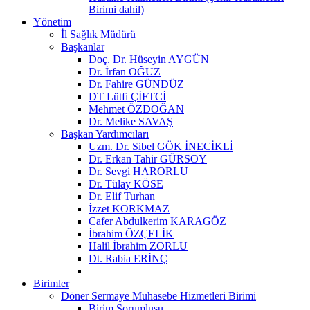
Birimi dahil)
Yönetim
İl Sağlık Müdürü
Başkanlar
Doç. Dr. Hüseyin AYGÜN
Dr. İrfan OĞUZ
Dr. Fahire GÜNDÜZ
DT Lütfi ÇİFTCİ
Mehmet ÖZDOĞAN
Dr. Melike SAVAŞ
Başkan Yardımcıları
Uzm. Dr. Sibel GÖK İNECİKLİ
Dr. Erkan Tahir GÜRSOY
Dr. Sevgi HARORLU
Dr. Tülay KÖSE
Dr. Elif Turhan
İzzet KORKMAZ
Cafer Abdulkerim KARAGÖZ
İbrahim ÖZÇELİK
Halil İbrahim ZORLU
Dt. Rabia ERİNÇ
Birimler
Döner Sermaye Muhasebe Hizmetleri Birimi
Birim Sorumlusu