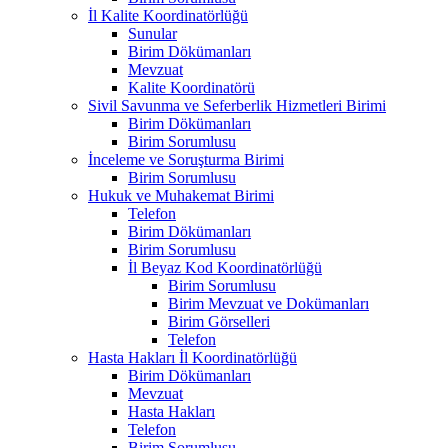
İl Kalite Koordinatörlüğü
Sunular
Birim Dökümanları
Mevzuat
Kalite Koordinatörü
Sivil Savunma ve Seferberlik Hizmetleri Birimi
Birim Dökümanları
Birim Sorumlusu
İnceleme ve Soruşturma Birimi
Birim Sorumlusu
Hukuk ve Muhakemat Birimi
Telefon
Birim Dökümanları
Birim Sorumlusu
İl Beyaz Kod Koordinatörlüğü
Birim Sorumlusu
Birim Mevzuat ve Dokümanları
Birim Görselleri
Telefon
Hasta Hakları İl Koordinatörlüğü
Birim Dökümanları
Mevzuat
Hasta Hakları
Telefon
Birim Sorumlusu