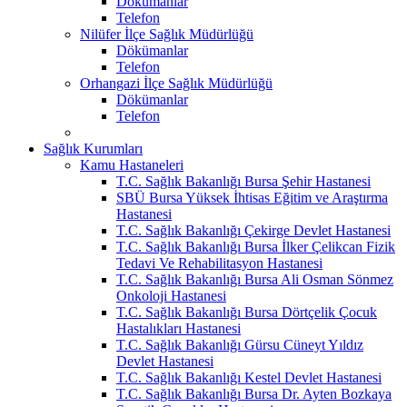
Dökümanlar
Telefon
Nilüfer İlçe Sağlık Müdürlüğü
Dökümanlar
Telefon
Orhangazi İlçe Sağlık Müdürlüğü
Dökümanlar
Telefon
Sağlık Kurumları
Kamu Hastaneleri
T.C. Sağlık Bakanlığı Bursa Şehir Hastanesi
SBÜ Bursa Yüksek İhtisas Eğitim ve Araştırma
Hastanesi
T.C. Sağlık Bakanlığı Çekirge Devlet Hastanesi
T.C. Sağlık Bakanlığı Bursa İlker Çelikcan Fizik
Tedavi Ve Rehabilitasyon Hastanesi
T.C. Sağlık Bakanlığı Bursa Ali Osman Sönmez
Onkoloji Hastanesi
T.C. Sağlık Bakanlığı Bursa Dörtçelik Çocuk
Hastalıkları Hastanesi
T.C. Sağlık Bakanlığı Gürsu Cüneyt Yıldız
Devlet Hastanesi
T.C. Sağlık Bakanlığı Kestel Devlet Hastanesi
T.C. Sağlık Bakanlığı Bursa Dr. Ayten Bozkaya