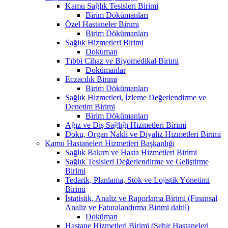
Kamu Sağlık Tesisleri Birimi
Birim Dökümanları
Özel Hastaneler Birimi
Birim Dökümanları
Sağlık Hizmetleri Birimi
Dokuman
Tıbbi Cihaz ve Biyomedikal Birimi
Dokümanlar
Eczacılık Birimi
Birim Dökümanları
Sağlık Hizmetleri, İzleme Değerlendirme ve
Denetim Birimi
Birim Dökümanları
Ağız ve Diş Sağlığı Hizmetleri Birimi
Doku, Organ Nakli ve Diyaliz Hizmetleri Birimi
Kamu Hastaneleri Hizmetleri Başkanlığı
Sağlık Bakım ve Hasta Hizmetleri Birimi
Sağlık Tesisleri Değerlendirme ve Geliştirme
Birimi
Tedarik, Planlama, Stok ve Lojistik Yönetimi
Birimi
İstatistik, Analiz ve Raporlama Birimi (Finansal
Analiz ve Faturalandırma Birimi dahil)
Doküman
Hastane Hizmetleri Birimi (Şehir Hastaneleri