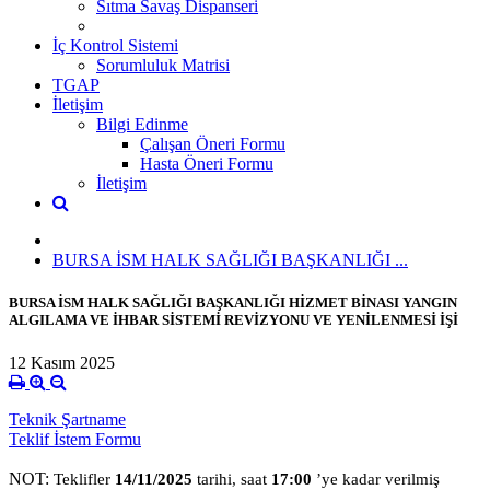
Sıtma Savaş Dispanseri
İç Kontrol Sistemi
Sorumluluk Matrisi
TGAP
İletişim
Bilgi Edinme
Çalışan Öneri Formu
Hasta Öneri Formu
İletişim
BURSA İSM HALK SAĞLIĞI BAŞKANLIĞI ...
BURSA İSM HALK SAĞLIĞI BAŞKANLIĞI HİZMET BİNASI YANGIN
ALGILAMA VE İHBAR SİSTEMİ REVİZYONU VE YENİLENMESİ İŞİ
12 Kasım 2025
Teknik Şartname
Teklif İstem Formu
NOT:
Teklifler
14/11/2025
tarihi, saat
17:00
’ye kadar verilmiş