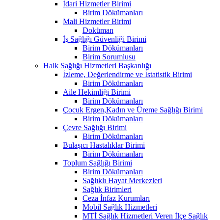
İdari Hizmetler Birimi
Birim Dökümanları
Mali Hizmetler Birimi
Doküman
İş Sağlığı Güvenliği Birimi
Birim Dökümanları
Birim Sorumlusu
Halk Sağlığı Hizmetleri Başkanlığı
İzleme, Değerlendirme ve İstatistik Birimi
Birim Dökümanları
Aile Hekimliği Birimi
Birim Dökümanları
Çocuk Ergen,Kadın ve Üreme Sağlığı Birimi
Birim Dökümanları
Çevre Sağlığı Birimi
Birim Dökümanları
Bulaşıcı Hastalıklar Birimi
Birim Dökümanları
Toplum Sağlığı Birimi
Birim Dökümanları
Sağlıklı Hayat Merkezleri
Sağlık Birimleri
Ceza İnfaz Kurumları
Mobil Sağlık Hizmetleri
MTİ Sağlık Hizmetleri Veren İlçe Sağlık