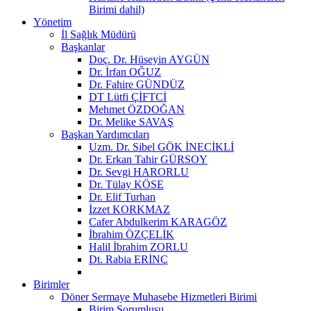
Birimi dahil)
Yönetim
İl Sağlık Müdürü
Başkanlar
Doç. Dr. Hüseyin AYGÜN
Dr. İrfan OĞUZ
Dr. Fahire GÜNDÜZ
DT Lütfi ÇİFTCİ
Mehmet ÖZDOĞAN
Dr. Melike SAVAŞ
Başkan Yardımcıları
Uzm. Dr. Sibel GÖK İNECİKLİ
Dr. Erkan Tahir GÜRSOY
Dr. Sevgi HARORLU
Dr. Tülay KÖSE
Dr. Elif Turhan
İzzet KORKMAZ
Cafer Abdulkerim KARAGÖZ
İbrahim ÖZÇELİK
Halil İbrahim ZORLU
Dt. Rabia ERİNÇ
Birimler
Döner Sermaye Muhasebe Hizmetleri Birimi
Birim Sorumlusu