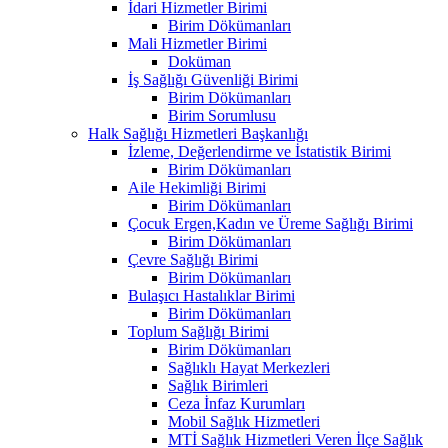
İdari Hizmetler Birimi
Birim Dökümanları
Mali Hizmetler Birimi
Doküman
İş Sağlığı Güvenliği Birimi
Birim Dökümanları
Birim Sorumlusu
Halk Sağlığı Hizmetleri Başkanlığı
İzleme, Değerlendirme ve İstatistik Birimi
Birim Dökümanları
Aile Hekimliği Birimi
Birim Dökümanları
Çocuk Ergen,Kadın ve Üreme Sağlığı Birimi
Birim Dökümanları
Çevre Sağlığı Birimi
Birim Dökümanları
Bulaşıcı Hastalıklar Birimi
Birim Dökümanları
Toplum Sağlığı Birimi
Birim Dökümanları
Sağlıklı Hayat Merkezleri
Sağlık Birimleri
Ceza İnfaz Kurumları
Mobil Sağlık Hizmetleri
MTİ Sağlık Hizmetleri Veren İlçe Sağlık