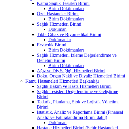
Kamu Sağlık Tesisleri Birimi
Birim Dökümanları
Özel Hastaneler Birimi
Birim Dökümanları
Sağlık Hizmetleri Birimi
Dokuman
Tıbbi Cihaz ve Biyomedikal Birimi
Dokümanlar
Eczacılık Birimi
Birim Dökümanları
Sağlık Hizmetleri, İzleme Değerlendirme ve
Denetim Birimi
Birim Dökümanları
Ağız ve Diş Sağlığı Hizmetleri Birimi
Doku, Organ Nakli ve Diyaliz Hizmetleri Birimi
Kamu Hastaneleri Hizmetleri Başkanlığı
Sağlık Bakım ve Hasta Hizmetleri Birimi
Sağlık Tesisleri Değerlendirme ve Geliştirme
Birimi
Tedarik, Planlama, Stok ve Lojistik Yönetimi
Birimi
İstatistik, Analiz ve Raporlama Birimi (Finansal
Analiz ve Faturalandırma Birimi dahil)
Doküman
Hastane Hizmetleri Birimi (Şehir Hastaneleri