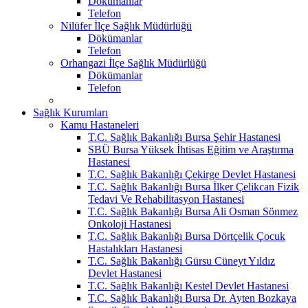
Dökümanlar
Telefon
Nilüfer İlçe Sağlık Müdürlüğü
Dökümanlar
Telefon
Orhangazi İlçe Sağlık Müdürlüğü
Dökümanlar
Telefon
Sağlık Kurumları
Kamu Hastaneleri
T.C. Sağlık Bakanlığı Bursa Şehir Hastanesi
SBÜ Bursa Yüksek İhtisas Eğitim ve Araştırma
Hastanesi
T.C. Sağlık Bakanlığı Çekirge Devlet Hastanesi
T.C. Sağlık Bakanlığı Bursa İlker Çelikcan Fizik
Tedavi Ve Rehabilitasyon Hastanesi
T.C. Sağlık Bakanlığı Bursa Ali Osman Sönmez
Onkoloji Hastanesi
T.C. Sağlık Bakanlığı Bursa Dörtçelik Çocuk
Hastalıkları Hastanesi
T.C. Sağlık Bakanlığı Gürsu Cüneyt Yıldız
Devlet Hastanesi
T.C. Sağlık Bakanlığı Kestel Devlet Hastanesi
T.C. Sağlık Bakanlığı Bursa Dr. Ayten Bozkaya