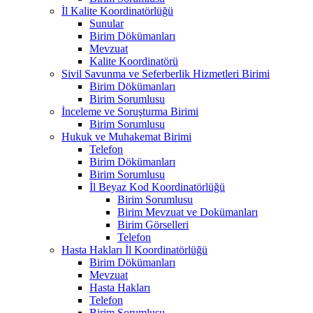
İl Kalite Koordinatörlüğü
Sunular
Birim Dökümanları
Mevzuat
Kalite Koordinatörü
Sivil Savunma ve Seferberlik Hizmetleri Birimi
Birim Dökümanları
Birim Sorumlusu
İnceleme ve Soruşturma Birimi
Birim Sorumlusu
Hukuk ve Muhakemat Birimi
Telefon
Birim Dökümanları
Birim Sorumlusu
İl Beyaz Kod Koordinatörlüğü
Birim Sorumlusu
Birim Mevzuat ve Dokümanları
Birim Görselleri
Telefon
Hasta Hakları İl Koordinatörlüğü
Birim Dökümanları
Mevzuat
Hasta Hakları
Telefon
Birim Sorumlusu