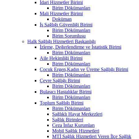
İdari Hizmetler Birimi
Birim Dökümanları
Mali Hizmetler Birimi
Doküman
İş Sağlığı Güvenliği Birimi
Birim Dökümanları
Birim Sorumlusu
Halk Sağlığı Hizmetleri Başkanlığı
İzleme, Değerlendirme ve İstatistik Birimi
Birim Dökümanları
Aile Hekimliği Birimi
Birim Dökümanları
Çocuk Ergen,Kadın ve Üreme Sağlığı Birimi
Birim Dökümanları
Çevre Sağlığı Birimi
Birim Dökümanları
Bulaşıcı Hastalıklar Birimi
Birim Dökümanları
Toplum Sağlığı Birimi
Birim Dökümanları
Sağlıklı Hayat Merkezleri
Sağlık Birimleri
Ceza İnfaz Kurumları
Mobil Sağlık Hizmetleri
MTİ Sağlık Hizmetleri Veren İlçe Sağlık