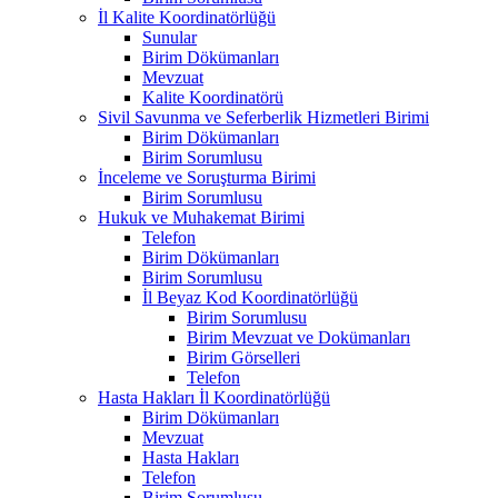
İl Kalite Koordinatörlüğü
Sunular
Birim Dökümanları
Mevzuat
Kalite Koordinatörü
Sivil Savunma ve Seferberlik Hizmetleri Birimi
Birim Dökümanları
Birim Sorumlusu
İnceleme ve Soruşturma Birimi
Birim Sorumlusu
Hukuk ve Muhakemat Birimi
Telefon
Birim Dökümanları
Birim Sorumlusu
İl Beyaz Kod Koordinatörlüğü
Birim Sorumlusu
Birim Mevzuat ve Dokümanları
Birim Görselleri
Telefon
Hasta Hakları İl Koordinatörlüğü
Birim Dökümanları
Mevzuat
Hasta Hakları
Telefon
Birim Sorumlusu