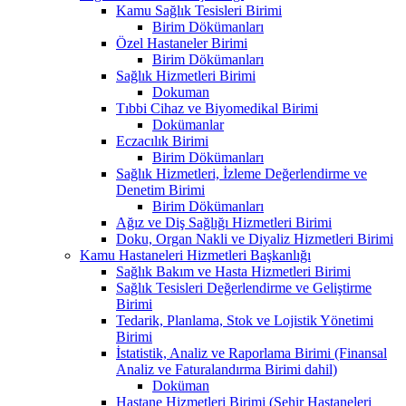
Kamu Sağlık Tesisleri Birimi
Birim Dökümanları
Özel Hastaneler Birimi
Birim Dökümanları
Sağlık Hizmetleri Birimi
Dokuman
Tıbbi Cihaz ve Biyomedikal Birimi
Dokümanlar
Eczacılık Birimi
Birim Dökümanları
Sağlık Hizmetleri, İzleme Değerlendirme ve
Denetim Birimi
Birim Dökümanları
Ağız ve Diş Sağlığı Hizmetleri Birimi
Doku, Organ Nakli ve Diyaliz Hizmetleri Birimi
Kamu Hastaneleri Hizmetleri Başkanlığı
Sağlık Bakım ve Hasta Hizmetleri Birimi
Sağlık Tesisleri Değerlendirme ve Geliştirme
Birimi
Tedarik, Planlama, Stok ve Lojistik Yönetimi
Birimi
İstatistik, Analiz ve Raporlama Birimi (Finansal
Analiz ve Faturalandırma Birimi dahil)
Doküman
Hastane Hizmetleri Birimi (Şehir Hastaneleri