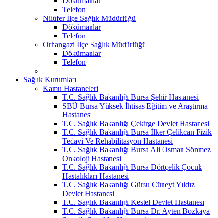
Dökümanlar
Telefon
Nilüfer İlçe Sağlık Müdürlüğü
Dökümanlar
Telefon
Orhangazi İlçe Sağlık Müdürlüğü
Dökümanlar
Telefon
Sağlık Kurumları
Kamu Hastaneleri
T.C. Sağlık Bakanlığı Bursa Şehir Hastanesi
SBÜ Bursa Yüksek İhtisas Eğitim ve Araştırma
Hastanesi
T.C. Sağlık Bakanlığı Çekirge Devlet Hastanesi
T.C. Sağlık Bakanlığı Bursa İlker Çelikcan Fizik
Tedavi Ve Rehabilitasyon Hastanesi
T.C. Sağlık Bakanlığı Bursa Ali Osman Sönmez
Onkoloji Hastanesi
T.C. Sağlık Bakanlığı Bursa Dörtçelik Çocuk
Hastalıkları Hastanesi
T.C. Sağlık Bakanlığı Gürsu Cüneyt Yıldız
Devlet Hastanesi
T.C. Sağlık Bakanlığı Kestel Devlet Hastanesi
T.C. Sağlık Bakanlığı Bursa Dr. Ayten Bozkaya