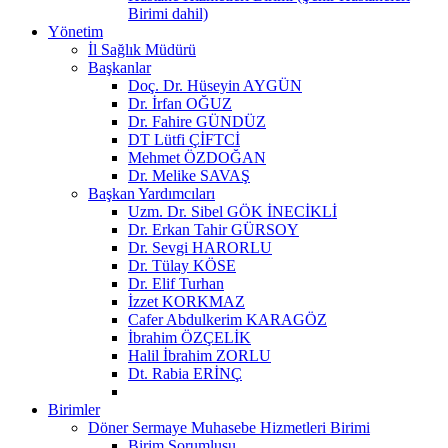
Birimi dahil)
Yönetim
İl Sağlık Müdürü
Başkanlar
Doç. Dr. Hüseyin AYGÜN
Dr. İrfan OĞUZ
Dr. Fahire GÜNDÜZ
DT Lütfi ÇİFTCİ
Mehmet ÖZDOĞAN
Dr. Melike SAVAŞ
Başkan Yardımcıları
Uzm. Dr. Sibel GÖK İNECİKLİ
Dr. Erkan Tahir GÜRSOY
Dr. Sevgi HARORLU
Dr. Tülay KÖSE
Dr. Elif Turhan
İzzet KORKMAZ
Cafer Abdulkerim KARAGÖZ
İbrahim ÖZÇELİK
Halil İbrahim ZORLU
Dt. Rabia ERİNÇ
Birimler
Döner Sermaye Muhasebe Hizmetleri Birimi
Birim Sorumlusu