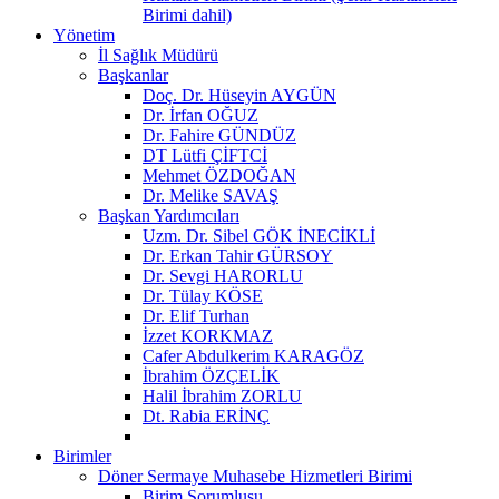
Birimi dahil)
Yönetim
İl Sağlık Müdürü
Başkanlar
Doç. Dr. Hüseyin AYGÜN
Dr. İrfan OĞUZ
Dr. Fahire GÜNDÜZ
DT Lütfi ÇİFTCİ
Mehmet ÖZDOĞAN
Dr. Melike SAVAŞ
Başkan Yardımcıları
Uzm. Dr. Sibel GÖK İNECİKLİ
Dr. Erkan Tahir GÜRSOY
Dr. Sevgi HARORLU
Dr. Tülay KÖSE
Dr. Elif Turhan
İzzet KORKMAZ
Cafer Abdulkerim KARAGÖZ
İbrahim ÖZÇELİK
Halil İbrahim ZORLU
Dt. Rabia ERİNÇ
Birimler
Döner Sermaye Muhasebe Hizmetleri Birimi
Birim Sorumlusu