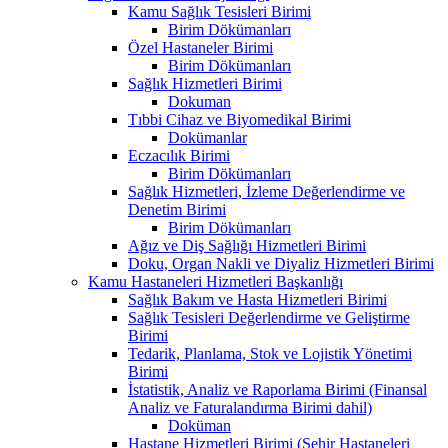
Kamu Sağlık Tesisleri Birimi
Birim Dökümanları
Özel Hastaneler Birimi
Birim Dökümanları
Sağlık Hizmetleri Birimi
Dokuman
Tıbbi Cihaz ve Biyomedikal Birimi
Dokümanlar
Eczacılık Birimi
Birim Dökümanları
Sağlık Hizmetleri, İzleme Değerlendirme ve
Denetim Birimi
Birim Dökümanları
Ağız ve Diş Sağlığı Hizmetleri Birimi
Doku, Organ Nakli ve Diyaliz Hizmetleri Birimi
Kamu Hastaneleri Hizmetleri Başkanlığı
Sağlık Bakım ve Hasta Hizmetleri Birimi
Sağlık Tesisleri Değerlendirme ve Geliştirme
Birimi
Tedarik, Planlama, Stok ve Lojistik Yönetimi
Birimi
İstatistik, Analiz ve Raporlama Birimi (Finansal
Analiz ve Faturalandırma Birimi dahil)
Doküman
Hastane Hizmetleri Birimi (Şehir Hastaneleri