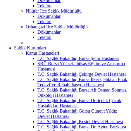
Dökümanlar
Telefon
Nilüfer İlçe Sağlık Müdürlüğü
Dökümanlar
Telefon
Orhangazi İlçe Sağlık Müdürlüğü
Dökümanlar
Telefon
Sağlık Kurumları
Kamu Hastaneleri
T.C. Sağlık Bakanlığı Bursa Şehir Hastanesi
SBÜ Bursa Yüksek İhtisas Eğitim ve Araştırma
Hastanesi
T.C. Sağlık Bakanlığı Çekirge Devlet Hastanesi
T.C. Sağlık Bakanlığı Bursa İlker Çelikcan Fizik
Tedavi Ve Rehabilitasyon Hastanesi
T.C. Sağlık Bakanlığı Bursa Ali Osman Sönmez
Onkoloji Hastanesi
T.C. Sağlık Bakanlığı Bursa Dörtçelik Çocuk
Hastalıkları Hastanesi
T.C. Sağlık Bakanlığı Gürsu Cüneyt Yıldız
Devlet Hastanesi
T.C. Sağlık Bakanlığı Kestel Devlet Hastanesi
T.C. Sağlık Bakanlığı Bursa Dr. Ayten Bozkaya