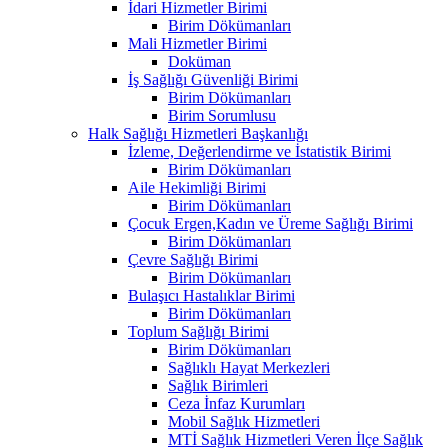
İdari Hizmetler Birimi
Birim Dökümanları
Mali Hizmetler Birimi
Doküman
İş Sağlığı Güvenliği Birimi
Birim Dökümanları
Birim Sorumlusu
Halk Sağlığı Hizmetleri Başkanlığı
İzleme, Değerlendirme ve İstatistik Birimi
Birim Dökümanları
Aile Hekimliği Birimi
Birim Dökümanları
Çocuk Ergen,Kadın ve Üreme Sağlığı Birimi
Birim Dökümanları
Çevre Sağlığı Birimi
Birim Dökümanları
Bulaşıcı Hastalıklar Birimi
Birim Dökümanları
Toplum Sağlığı Birimi
Birim Dökümanları
Sağlıklı Hayat Merkezleri
Sağlık Birimleri
Ceza İnfaz Kurumları
Mobil Sağlık Hizmetleri
MTİ Sağlık Hizmetleri Veren İlçe Sağlık