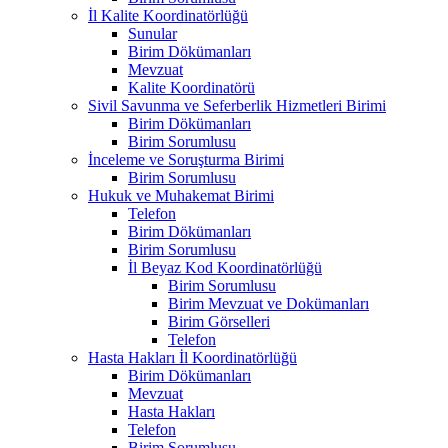
İl Kalite Koordinatörlüğü
Sunular
Birim Dökümanları
Mevzuat
Kalite Koordinatörü
Sivil Savunma ve Seferberlik Hizmetleri Birimi
Birim Dökümanları
Birim Sorumlusu
İnceleme ve Soruşturma Birimi
Birim Sorumlusu
Hukuk ve Muhakemat Birimi
Telefon
Birim Dökümanları
Birim Sorumlusu
İl Beyaz Kod Koordinatörlüğü
Birim Sorumlusu
Birim Mevzuat ve Dokümanları
Birim Görselleri
Telefon
Hasta Hakları İl Koordinatörlüğü
Birim Dökümanları
Mevzuat
Hasta Hakları
Telefon
Birim Sorumlusu