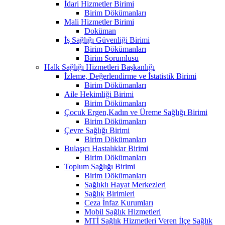
İdari Hizmetler Birimi
Birim Dökümanları
Mali Hizmetler Birimi
Doküman
İş Sağlığı Güvenliği Birimi
Birim Dökümanları
Birim Sorumlusu
Halk Sağlığı Hizmetleri Başkanlığı
İzleme, Değerlendirme ve İstatistik Birimi
Birim Dökümanları
Aile Hekimliği Birimi
Birim Dökümanları
Çocuk Ergen,Kadın ve Üreme Sağlığı Birimi
Birim Dökümanları
Çevre Sağlığı Birimi
Birim Dökümanları
Bulaşıcı Hastalıklar Birimi
Birim Dökümanları
Toplum Sağlığı Birimi
Birim Dökümanları
Sağlıklı Hayat Merkezleri
Sağlık Birimleri
Ceza İnfaz Kurumları
Mobil Sağlık Hizmetleri
MTİ Sağlık Hizmetleri Veren İlçe Sağlık