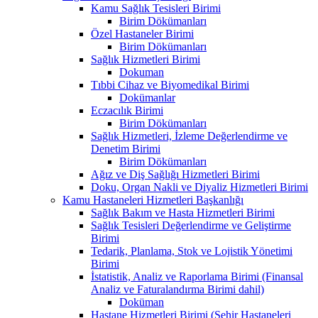
Kamu Sağlık Tesisleri Birimi
Birim Dökümanları
Özel Hastaneler Birimi
Birim Dökümanları
Sağlık Hizmetleri Birimi
Dokuman
Tıbbi Cihaz ve Biyomedikal Birimi
Dokümanlar
Eczacılık Birimi
Birim Dökümanları
Sağlık Hizmetleri, İzleme Değerlendirme ve
Denetim Birimi
Birim Dökümanları
Ağız ve Diş Sağlığı Hizmetleri Birimi
Doku, Organ Nakli ve Diyaliz Hizmetleri Birimi
Kamu Hastaneleri Hizmetleri Başkanlığı
Sağlık Bakım ve Hasta Hizmetleri Birimi
Sağlık Tesisleri Değerlendirme ve Geliştirme
Birimi
Tedarik, Planlama, Stok ve Lojistik Yönetimi
Birimi
İstatistik, Analiz ve Raporlama Birimi (Finansal
Analiz ve Faturalandırma Birimi dahil)
Doküman
Hastane Hizmetleri Birimi (Şehir Hastaneleri