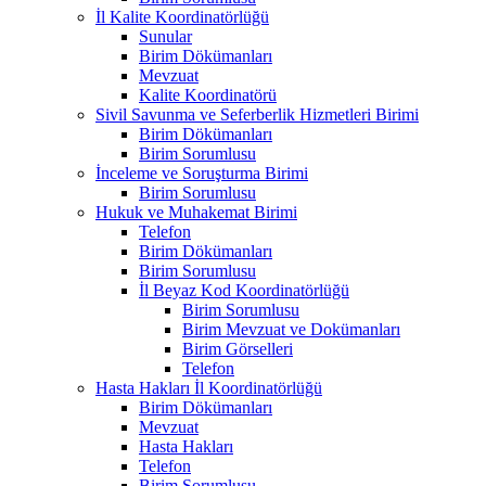
İl Kalite Koordinatörlüğü
Sunular
Birim Dökümanları
Mevzuat
Kalite Koordinatörü
Sivil Savunma ve Seferberlik Hizmetleri Birimi
Birim Dökümanları
Birim Sorumlusu
İnceleme ve Soruşturma Birimi
Birim Sorumlusu
Hukuk ve Muhakemat Birimi
Telefon
Birim Dökümanları
Birim Sorumlusu
İl Beyaz Kod Koordinatörlüğü
Birim Sorumlusu
Birim Mevzuat ve Dokümanları
Birim Görselleri
Telefon
Hasta Hakları İl Koordinatörlüğü
Birim Dökümanları
Mevzuat
Hasta Hakları
Telefon
Birim Sorumlusu