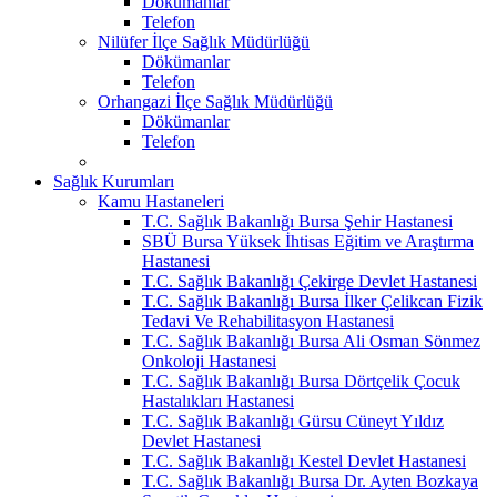
Dökümanlar
Telefon
Nilüfer İlçe Sağlık Müdürlüğü
Dökümanlar
Telefon
Orhangazi İlçe Sağlık Müdürlüğü
Dökümanlar
Telefon
Sağlık Kurumları
Kamu Hastaneleri
T.C. Sağlık Bakanlığı Bursa Şehir Hastanesi
SBÜ Bursa Yüksek İhtisas Eğitim ve Araştırma
Hastanesi
T.C. Sağlık Bakanlığı Çekirge Devlet Hastanesi
T.C. Sağlık Bakanlığı Bursa İlker Çelikcan Fizik
Tedavi Ve Rehabilitasyon Hastanesi
T.C. Sağlık Bakanlığı Bursa Ali Osman Sönmez
Onkoloji Hastanesi
T.C. Sağlık Bakanlığı Bursa Dörtçelik Çocuk
Hastalıkları Hastanesi
T.C. Sağlık Bakanlığı Gürsu Cüneyt Yıldız
Devlet Hastanesi
T.C. Sağlık Bakanlığı Kestel Devlet Hastanesi
T.C. Sağlık Bakanlığı Bursa Dr. Ayten Bozkaya