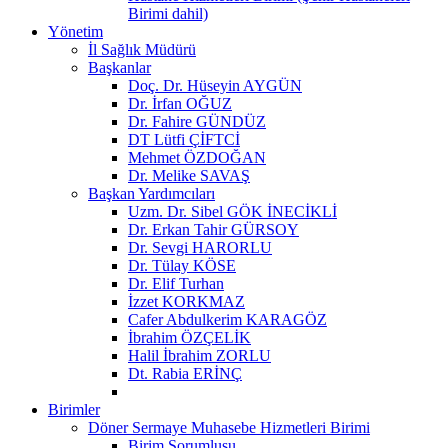
Birimi dahil)
Yönetim
İl Sağlık Müdürü
Başkanlar
Doç. Dr. Hüseyin AYGÜN
Dr. İrfan OĞUZ
Dr. Fahire GÜNDÜZ
DT Lütfi ÇİFTCİ
Mehmet ÖZDOĞAN
Dr. Melike SAVAŞ
Başkan Yardımcıları
Uzm. Dr. Sibel GÖK İNECİKLİ
Dr. Erkan Tahir GÜRSOY
Dr. Sevgi HARORLU
Dr. Tülay KÖSE
Dr. Elif Turhan
İzzet KORKMAZ
Cafer Abdulkerim KARAGÖZ
İbrahim ÖZÇELİK
Halil İbrahim ZORLU
Dt. Rabia ERİNÇ
Birimler
Döner Sermaye Muhasebe Hizmetleri Birimi
Birim Sorumlusu