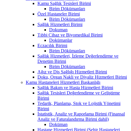
Kamu Sağlık Tesisleri Birimi
Birim Dökümanları
Özel Hastaneler Birimi
Birim Dökümanları
Sağlık Hizmetleri Birimi
Dokuman
Tıbbi Cihaz ve Biyomedikal Birimi
Dokümanlar
Eczacılık Birimi
Birim Dökümanları
Sağlık Hizmetleri, İzleme Değerlendirme ve
Denetim Birimi
Birim Dökümanları
Ağız ve Diş Sağlığı Hizmetleri Birimi
Doku, Organ Nakli ve Diyaliz Hizmetleri Birimi
Kamu Hastaneleri Hizmetleri Başkanlığı
Sağlık Bakım ve Hasta Hizmetleri Birimi
Sağlık Tesisleri Değerlendirme ve Geliştirme
Birimi
Tedarik, Planlama, Stok ve Lojistik Yönetimi
Birimi
İstatistik, Analiz ve Raporlama Birimi (Finansal
Analiz ve Faturalandırma Birimi dahil)
Doküman
Hastane Hizmetleri Birimi (Şehir Hastaneleri