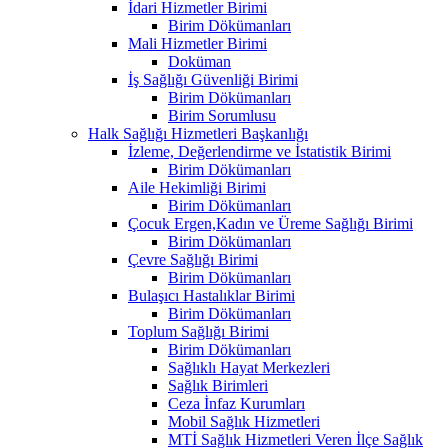
İdari Hizmetler Birimi
Birim Dökümanları
Mali Hizmetler Birimi
Doküman
İş Sağlığı Güvenliği Birimi
Birim Dökümanları
Birim Sorumlusu
Halk Sağlığı Hizmetleri Başkanlığı
İzleme, Değerlendirme ve İstatistik Birimi
Birim Dökümanları
Aile Hekimliği Birimi
Birim Dökümanları
Çocuk Ergen,Kadın ve Üreme Sağlığı Birimi
Birim Dökümanları
Çevre Sağlığı Birimi
Birim Dökümanları
Bulaşıcı Hastalıklar Birimi
Birim Dökümanları
Toplum Sağlığı Birimi
Birim Dökümanları
Sağlıklı Hayat Merkezleri
Sağlık Birimleri
Ceza İnfaz Kurumları
Mobil Sağlık Hizmetleri
MTİ Sağlık Hizmetleri Veren İlçe Sağlık