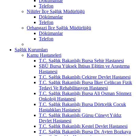
Dökümanlar
Telefon
Nilüfer İlçe Sağlık Müdürlüğü
Dökümanlar
Telefon
Orhangazi İlçe Sağlık Müdürlüğü
Dökümanlar
Telefon
Sağlık Kurumları
Kamu Hastaneleri
T.C. Sağlık Bakanlığı Bursa Şehir Hastanesi
SBÜ Bursa Yüksek İhtisas Eğitim ve Araştırma
Hastanesi
T.C. Sağlık Bakanlığı Çekirge Devlet Hastanesi
T.C. Sağlık Bakanlığı Bursa İlker Çelikcan Fizik
Tedavi Ve Rehabilitasyon Hastanesi
T.C. Sağlık Bakanlığı Bursa Ali Osman Sönmez
Onkoloji Hastanesi
T.C. Sağlık Bakanlığı Bursa Dörtçelik Çocuk
Hastalıkları Hastanesi
T.C. Sağlık Bakanlığı Gürsu Cüneyt Yıldız
Devlet Hastanesi
T.C. Sağlık Bakanlığı Kestel Devlet Hastanesi
T.C. Sağlık Bakanlığı Bursa Dr. Ayten Bozkaya