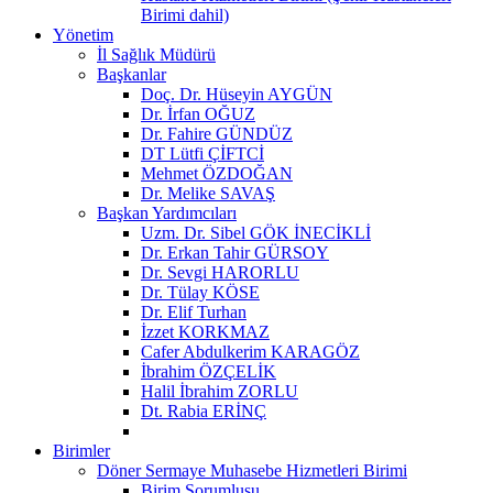
Birimi dahil)
Yönetim
İl Sağlık Müdürü
Başkanlar
Doç. Dr. Hüseyin AYGÜN
Dr. İrfan OĞUZ
Dr. Fahire GÜNDÜZ
DT Lütfi ÇİFTCİ
Mehmet ÖZDOĞAN
Dr. Melike SAVAŞ
Başkan Yardımcıları
Uzm. Dr. Sibel GÖK İNECİKLİ
Dr. Erkan Tahir GÜRSOY
Dr. Sevgi HARORLU
Dr. Tülay KÖSE
Dr. Elif Turhan
İzzet KORKMAZ
Cafer Abdulkerim KARAGÖZ
İbrahim ÖZÇELİK
Halil İbrahim ZORLU
Dt. Rabia ERİNÇ
Birimler
Döner Sermaye Muhasebe Hizmetleri Birimi
Birim Sorumlusu