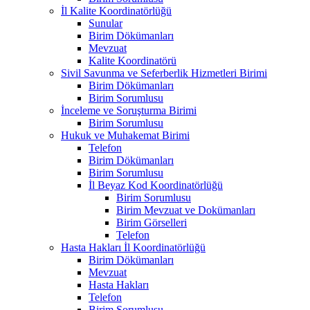
İl Kalite Koordinatörlüğü
Sunular
Birim Dökümanları
Mevzuat
Kalite Koordinatörü
Sivil Savunma ve Seferberlik Hizmetleri Birimi
Birim Dökümanları
Birim Sorumlusu
İnceleme ve Soruşturma Birimi
Birim Sorumlusu
Hukuk ve Muhakemat Birimi
Telefon
Birim Dökümanları
Birim Sorumlusu
İl Beyaz Kod Koordinatörlüğü
Birim Sorumlusu
Birim Mevzuat ve Dokümanları
Birim Görselleri
Telefon
Hasta Hakları İl Koordinatörlüğü
Birim Dökümanları
Mevzuat
Hasta Hakları
Telefon
Birim Sorumlusu