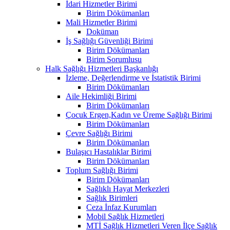
İdari Hizmetler Birimi
Birim Dökümanları
Mali Hizmetler Birimi
Doküman
İş Sağlığı Güvenliği Birimi
Birim Dökümanları
Birim Sorumlusu
Halk Sağlığı Hizmetleri Başkanlığı
İzleme, Değerlendirme ve İstatistik Birimi
Birim Dökümanları
Aile Hekimliği Birimi
Birim Dökümanları
Çocuk Ergen,Kadın ve Üreme Sağlığı Birimi
Birim Dökümanları
Çevre Sağlığı Birimi
Birim Dökümanları
Bulaşıcı Hastalıklar Birimi
Birim Dökümanları
Toplum Sağlığı Birimi
Birim Dökümanları
Sağlıklı Hayat Merkezleri
Sağlık Birimleri
Ceza İnfaz Kurumları
Mobil Sağlık Hizmetleri
MTİ Sağlık Hizmetleri Veren İlçe Sağlık