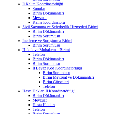
İl Kalite Koordinatörlüğü
Sunular
Birim Dökümanları
Mevzuat
Kalite Koordinatörü
Sivil Savunma ve Seferberlik Hizmetleri Birimi
Birim Dökümanları
Birim Sorumlusu
İnceleme ve Soruşturma Birimi
Birim Sorumlusu
Hukuk ve Muhakemat Birimi
Telefon
Birim Dökümanları
Birim Sorumlusu
İl Beyaz Kod Koordinatörlüğü
Birim Sorumlusu
Birim Mevzuat ve Dokümanları
Birim Görselleri
Telefon
Hasta Hakları İl Koordinatörlüğü
Birim Dökümanları
Mevzuat
Hasta Hakları
Telefon
Birim Sorumlusu