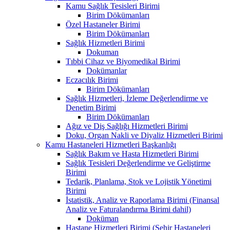
Kamu Sağlık Tesisleri Birimi
Birim Dökümanları
Özel Hastaneler Birimi
Birim Dökümanları
Sağlık Hizmetleri Birimi
Dokuman
Tıbbi Cihaz ve Biyomedikal Birimi
Dokümanlar
Eczacılık Birimi
Birim Dökümanları
Sağlık Hizmetleri, İzleme Değerlendirme ve
Denetim Birimi
Birim Dökümanları
Ağız ve Diş Sağlığı Hizmetleri Birimi
Doku, Organ Nakli ve Diyaliz Hizmetleri Birimi
Kamu Hastaneleri Hizmetleri Başkanlığı
Sağlık Bakım ve Hasta Hizmetleri Birimi
Sağlık Tesisleri Değerlendirme ve Geliştirme
Birimi
Tedarik, Planlama, Stok ve Lojistik Yönetimi
Birimi
İstatistik, Analiz ve Raporlama Birimi (Finansal
Analiz ve Faturalandırma Birimi dahil)
Doküman
Hastane Hizmetleri Birimi (Şehir Hastaneleri