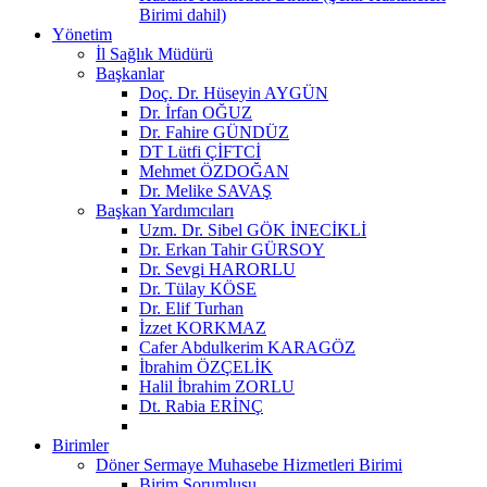
Birimi dahil)
Yönetim
İl Sağlık Müdürü
Başkanlar
Doç. Dr. Hüseyin AYGÜN
Dr. İrfan OĞUZ
Dr. Fahire GÜNDÜZ
DT Lütfi ÇİFTCİ
Mehmet ÖZDOĞAN
Dr. Melike SAVAŞ
Başkan Yardımcıları
Uzm. Dr. Sibel GÖK İNECİKLİ
Dr. Erkan Tahir GÜRSOY
Dr. Sevgi HARORLU
Dr. Tülay KÖSE
Dr. Elif Turhan
İzzet KORKMAZ
Cafer Abdulkerim KARAGÖZ
İbrahim ÖZÇELİK
Halil İbrahim ZORLU
Dt. Rabia ERİNÇ
Birimler
Döner Sermaye Muhasebe Hizmetleri Birimi
Birim Sorumlusu