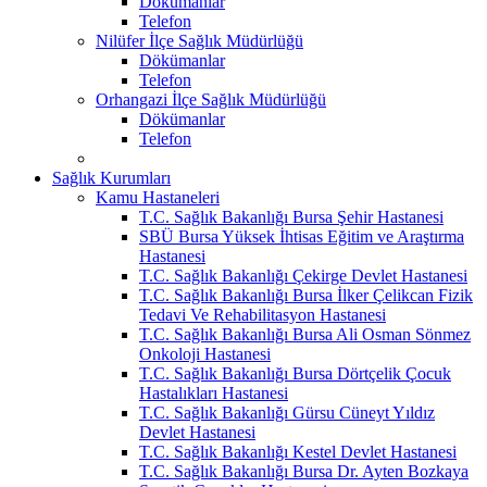
Dökümanlar
Telefon
Nilüfer İlçe Sağlık Müdürlüğü
Dökümanlar
Telefon
Orhangazi İlçe Sağlık Müdürlüğü
Dökümanlar
Telefon
Sağlık Kurumları
Kamu Hastaneleri
T.C. Sağlık Bakanlığı Bursa Şehir Hastanesi
SBÜ Bursa Yüksek İhtisas Eğitim ve Araştırma
Hastanesi
T.C. Sağlık Bakanlığı Çekirge Devlet Hastanesi
T.C. Sağlık Bakanlığı Bursa İlker Çelikcan Fizik
Tedavi Ve Rehabilitasyon Hastanesi
T.C. Sağlık Bakanlığı Bursa Ali Osman Sönmez
Onkoloji Hastanesi
T.C. Sağlık Bakanlığı Bursa Dörtçelik Çocuk
Hastalıkları Hastanesi
T.C. Sağlık Bakanlığı Gürsu Cüneyt Yıldız
Devlet Hastanesi
T.C. Sağlık Bakanlığı Kestel Devlet Hastanesi
T.C. Sağlık Bakanlığı Bursa Dr. Ayten Bozkaya