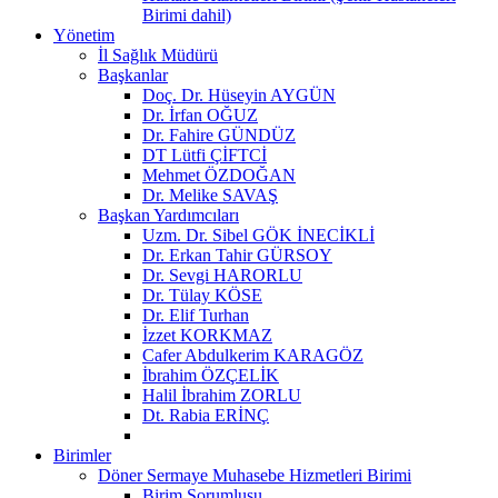
Birimi dahil)
Yönetim
İl Sağlık Müdürü
Başkanlar
Doç. Dr. Hüseyin AYGÜN
Dr. İrfan OĞUZ
Dr. Fahire GÜNDÜZ
DT Lütfi ÇİFTCİ
Mehmet ÖZDOĞAN
Dr. Melike SAVAŞ
Başkan Yardımcıları
Uzm. Dr. Sibel GÖK İNECİKLİ
Dr. Erkan Tahir GÜRSOY
Dr. Sevgi HARORLU
Dr. Tülay KÖSE
Dr. Elif Turhan
İzzet KORKMAZ
Cafer Abdulkerim KARAGÖZ
İbrahim ÖZÇELİK
Halil İbrahim ZORLU
Dt. Rabia ERİNÇ
Birimler
Döner Sermaye Muhasebe Hizmetleri Birimi
Birim Sorumlusu