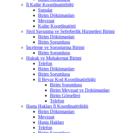
İl Kalite Koordinatörlüğü
Sunular
Birim Dökümanları
Mevzuat
Kalite Koordinatörü
Sivil Savunma ve Seferberlik Hizmetleri Birimi
Birim Dökümanları
Birim Sorumlusu
İnceleme ve Soruşturma Birimi
Birim Sorumlusu
Hukuk ve Muhakemat Birimi
Telefon
Birim Dökümanları
Birim Sorumlusu
İl Beyaz Kod Koordinatörlüğü
Birim Sorumlusu
Birim Mevzuat ve Dokümanları
Birim Görselleri
Telefon
Hasta Hakları İl Koordinatörlüğü
Birim Dökümanları
Mevzuat
Hasta Hakları
Telefon
Birim Sorumlusu