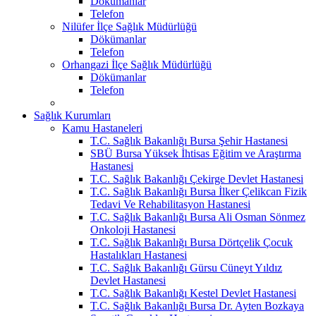
Dökümanlar
Telefon
Nilüfer İlçe Sağlık Müdürlüğü
Dökümanlar
Telefon
Orhangazi İlçe Sağlık Müdürlüğü
Dökümanlar
Telefon
Sağlık Kurumları
Kamu Hastaneleri
T.C. Sağlık Bakanlığı Bursa Şehir Hastanesi
SBÜ Bursa Yüksek İhtisas Eğitim ve Araştırma
Hastanesi
T.C. Sağlık Bakanlığı Çekirge Devlet Hastanesi
T.C. Sağlık Bakanlığı Bursa İlker Çelikcan Fizik
Tedavi Ve Rehabilitasyon Hastanesi
T.C. Sağlık Bakanlığı Bursa Ali Osman Sönmez
Onkoloji Hastanesi
T.C. Sağlık Bakanlığı Bursa Dörtçelik Çocuk
Hastalıkları Hastanesi
T.C. Sağlık Bakanlığı Gürsu Cüneyt Yıldız
Devlet Hastanesi
T.C. Sağlık Bakanlığı Kestel Devlet Hastanesi
T.C. Sağlık Bakanlığı Bursa Dr. Ayten Bozkaya