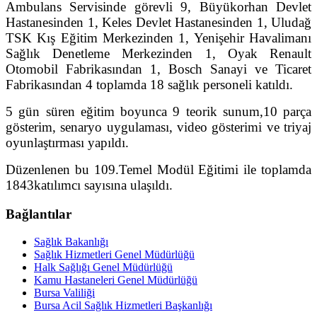
Ambulans Servisinde görevli 9, Büyükorhan Devlet
Hastanesinden 1, Keles Devlet Hastanesinden 1, Uludağ
TSK Kış Eğitim Merkezinden 1, Yenişehir Havalimanı
Sağlık Denetleme Merkezinden 1, Oyak Renault
Otomobil Fabrikasından 1, Bosch Sanayi ve Ticaret
Fabrikasından 4 toplamda 18
sağlık personeli
katıldı.
5 gün süren eğitim boyunca 9 teorik sunum,10 parça
gösterim, senaryo uygulaması, video gösterimi ve triyaj
oyunlaştırması yapıldı.
Düzenlenen bu 109.Temel Modül Eğitimi ile toplamda
1843
katılımcı sayısına ulaşıldı.
Bağlantılar
Sağlık Bakanlığı
Sağlık Hizmetleri Genel Müdürlüğü
Halk Sağlığı Genel Müdürlüğü
Kamu Hastaneleri Genel Müdürlüğü
Bursa Valiliği
Bursa Acil Sağlık Hizmetleri Başkanlığı