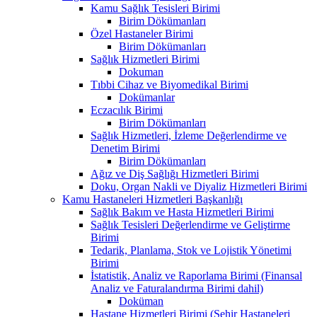
Kamu Sağlık Tesisleri Birimi
Birim Dökümanları
Özel Hastaneler Birimi
Birim Dökümanları
Sağlık Hizmetleri Birimi
Dokuman
Tıbbi Cihaz ve Biyomedikal Birimi
Dokümanlar
Eczacılık Birimi
Birim Dökümanları
Sağlık Hizmetleri, İzleme Değerlendirme ve
Denetim Birimi
Birim Dökümanları
Ağız ve Diş Sağlığı Hizmetleri Birimi
Doku, Organ Nakli ve Diyaliz Hizmetleri Birimi
Kamu Hastaneleri Hizmetleri Başkanlığı
Sağlık Bakım ve Hasta Hizmetleri Birimi
Sağlık Tesisleri Değerlendirme ve Geliştirme
Birimi
Tedarik, Planlama, Stok ve Lojistik Yönetimi
Birimi
İstatistik, Analiz ve Raporlama Birimi (Finansal
Analiz ve Faturalandırma Birimi dahil)
Doküman
Hastane Hizmetleri Birimi (Şehir Hastaneleri