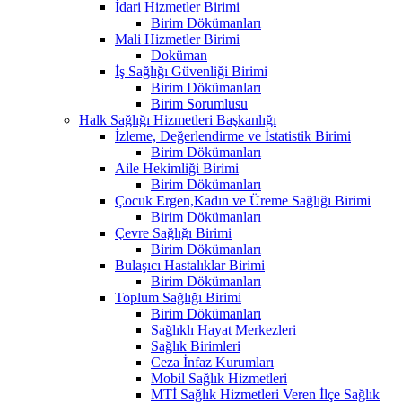
İdari Hizmetler Birimi
Birim Dökümanları
Mali Hizmetler Birimi
Doküman
İş Sağlığı Güvenliği Birimi
Birim Dökümanları
Birim Sorumlusu
Halk Sağlığı Hizmetleri Başkanlığı
İzleme, Değerlendirme ve İstatistik Birimi
Birim Dökümanları
Aile Hekimliği Birimi
Birim Dökümanları
Çocuk Ergen,Kadın ve Üreme Sağlığı Birimi
Birim Dökümanları
Çevre Sağlığı Birimi
Birim Dökümanları
Bulaşıcı Hastalıklar Birimi
Birim Dökümanları
Toplum Sağlığı Birimi
Birim Dökümanları
Sağlıklı Hayat Merkezleri
Sağlık Birimleri
Ceza İnfaz Kurumları
Mobil Sağlık Hizmetleri
MTİ Sağlık Hizmetleri Veren İlçe Sağlık