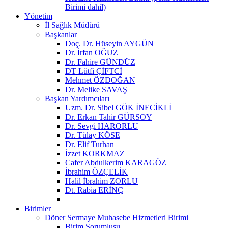
Birimi dahil)
Yönetim
İl Sağlık Müdürü
Başkanlar
Doç. Dr. Hüseyin AYGÜN
Dr. İrfan OĞUZ
Dr. Fahire GÜNDÜZ
DT Lütfi ÇİFTCİ
Mehmet ÖZDOĞAN
Dr. Melike SAVAŞ
Başkan Yardımcıları
Uzm. Dr. Sibel GÖK İNECİKLİ
Dr. Erkan Tahir GÜRSOY
Dr. Sevgi HARORLU
Dr. Tülay KÖSE
Dr. Elif Turhan
İzzet KORKMAZ
Cafer Abdulkerim KARAGÖZ
İbrahim ÖZÇELİK
Halil İbrahim ZORLU
Dt. Rabia ERİNÇ
Birimler
Döner Sermaye Muhasebe Hizmetleri Birimi
Birim Sorumlusu