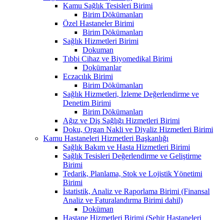
Kamu Sağlık Tesisleri Birimi
Birim Dökümanları
Özel Hastaneler Birimi
Birim Dökümanları
Sağlık Hizmetleri Birimi
Dokuman
Tıbbi Cihaz ve Biyomedikal Birimi
Dokümanlar
Eczacılık Birimi
Birim Dökümanları
Sağlık Hizmetleri, İzleme Değerlendirme ve
Denetim Birimi
Birim Dökümanları
Ağız ve Diş Sağlığı Hizmetleri Birimi
Doku, Organ Nakli ve Diyaliz Hizmetleri Birimi
Kamu Hastaneleri Hizmetleri Başkanlığı
Sağlık Bakım ve Hasta Hizmetleri Birimi
Sağlık Tesisleri Değerlendirme ve Geliştirme
Birimi
Tedarik, Planlama, Stok ve Lojistik Yönetimi
Birimi
İstatistik, Analiz ve Raporlama Birimi (Finansal
Analiz ve Faturalandırma Birimi dahil)
Doküman
Hastane Hizmetleri Birimi (Şehir Hastaneleri