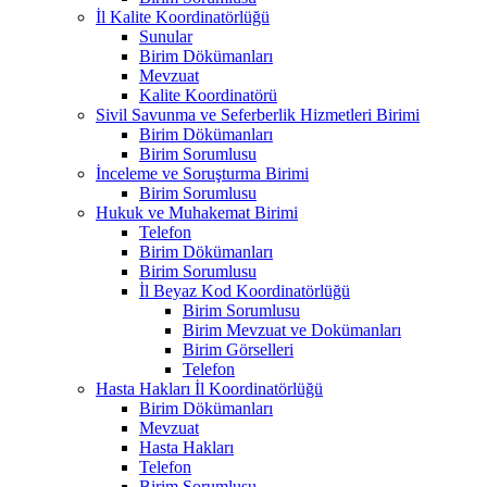
İl Kalite Koordinatörlüğü
Sunular
Birim Dökümanları
Mevzuat
Kalite Koordinatörü
Sivil Savunma ve Seferberlik Hizmetleri Birimi
Birim Dökümanları
Birim Sorumlusu
İnceleme ve Soruşturma Birimi
Birim Sorumlusu
Hukuk ve Muhakemat Birimi
Telefon
Birim Dökümanları
Birim Sorumlusu
İl Beyaz Kod Koordinatörlüğü
Birim Sorumlusu
Birim Mevzuat ve Dokümanları
Birim Görselleri
Telefon
Hasta Hakları İl Koordinatörlüğü
Birim Dökümanları
Mevzuat
Hasta Hakları
Telefon
Birim Sorumlusu