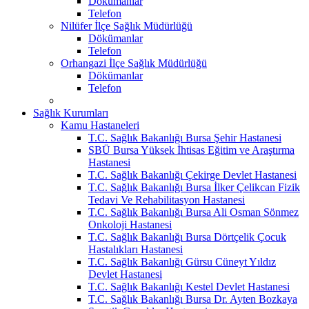
Dökümanlar
Telefon
Nilüfer İlçe Sağlık Müdürlüğü
Dökümanlar
Telefon
Orhangazi İlçe Sağlık Müdürlüğü
Dökümanlar
Telefon
Sağlık Kurumları
Kamu Hastaneleri
T.C. Sağlık Bakanlığı Bursa Şehir Hastanesi
SBÜ Bursa Yüksek İhtisas Eğitim ve Araştırma
Hastanesi
T.C. Sağlık Bakanlığı Çekirge Devlet Hastanesi
T.C. Sağlık Bakanlığı Bursa İlker Çelikcan Fizik
Tedavi Ve Rehabilitasyon Hastanesi
T.C. Sağlık Bakanlığı Bursa Ali Osman Sönmez
Onkoloji Hastanesi
T.C. Sağlık Bakanlığı Bursa Dörtçelik Çocuk
Hastalıkları Hastanesi
T.C. Sağlık Bakanlığı Gürsu Cüneyt Yıldız
Devlet Hastanesi
T.C. Sağlık Bakanlığı Kestel Devlet Hastanesi
T.C. Sağlık Bakanlığı Bursa Dr. Ayten Bozkaya