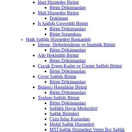
İdari Hizmetler Birimi
Birim Dökümanları
Mali Hizmetler Birimi
Doküman
İş Sağlığı Güvenliği Birimi
Birim Dökümanları
Birim Sorumlusu
Halk Sağlığı Hizmetleri Başkanlığı
İzleme, Değerlendirme ve İstatistik Birimi
Birim Dökümanları
Aile Hekimliği Birimi
Birim Dökümanları
Çocuk Ergen,Kadın ve Üreme Sağlığı Birimi
Birim Dökümanları
Çevre Sağlığı Birimi
Birim Dökümanları
Bulaşıcı Hastalıklar Birimi
Birim Dökümanları
Toplum Sağlığı Birimi
Birim Dökümanları
Sağlıklı Hayat Merkezleri
Sağlık Birimleri
Ceza İnfaz Kurumları
Mobil Sağlık Hizmetleri
MTİ Sağlık Hizmetleri Veren İlçe Sağlık