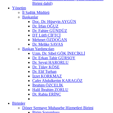
Birimi dahil)
Yönetim
İl Sağlık Müdürü
Başkanlar
Doç. Dr. Hüseyin AYGÜN
Dr. İrfan OĞUZ
Dr. Fahire GÜNDÜZ
DT Lütfi ÇİFTCİ
Mehmet ÖZDOĞAN
Dr. Melike SAVAŞ
Başkan Yardımcıları
Uzm. Dr. Sibel GÖK İNECİKLİ
Dr. Erkan Tahir GÜRSOY
Dr. Sevgi HARORLU
Dr. Tülay KÖSE
Dr. Elif Turhan
İzzet KORKMAZ
Cafer Abdulkerim KARAGÖZ
İbrahim ÖZÇELİK
Halil İbrahim ZORLU
Dt. Rabia ERİNÇ
Birimler
Döner Sermaye Muhasebe Hizmetleri Birimi
Birim Sorumlusu