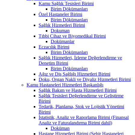
Kamu Sağlık Tesisleri Birimi
Birim Dökümanları
Özel Hastaneler Birimi
Birim Dökümanları
Sağlık Hizmetleri Birimi
Dokuman
Tıbbi Cihaz ve Biyomedikal Birimi
Dokümanlar
Eczacılık Birimi
Birim Dökümanları
Sağlık Hizmetleri, İzleme Değerlendirme ve
Denetim Birimi
Birim Dökümanları
Ağız ve Diş Sağlığı Hizmetleri Birimi
Doku, Organ Nakli ve Diyaliz Hizmetleri Birimi
Kamu Hastaneleri Hizmetleri Başkanlığı
Sağlık Bakım ve Hasta Hizmetleri Birimi
Sağlık Tesisleri Değerlendirme ve Geliştirme
Birimi
Tedarik, Planlama, Stok ve Lojistik Yönetimi
Birimi
İstatistik, Analiz ve Raporlama Birimi (Finansal
Analiz ve Faturalandırma Birimi dahil)
Doküman
Hastane Hizmetleri Birimi (Şehir Hastaneleri