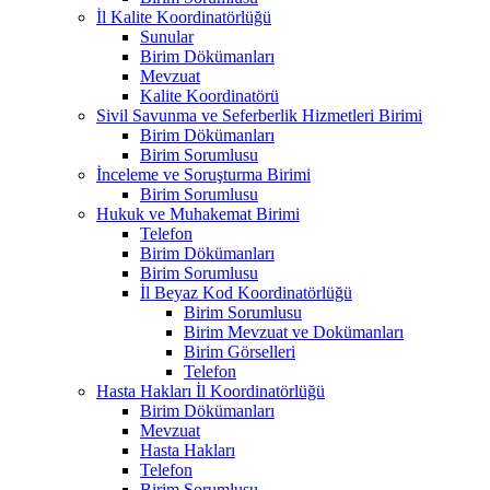
İl Kalite Koordinatörlüğü
Sunular
Birim Dökümanları
Mevzuat
Kalite Koordinatörü
Sivil Savunma ve Seferberlik Hizmetleri Birimi
Birim Dökümanları
Birim Sorumlusu
İnceleme ve Soruşturma Birimi
Birim Sorumlusu
Hukuk ve Muhakemat Birimi
Telefon
Birim Dökümanları
Birim Sorumlusu
İl Beyaz Kod Koordinatörlüğü
Birim Sorumlusu
Birim Mevzuat ve Dokümanları
Birim Görselleri
Telefon
Hasta Hakları İl Koordinatörlüğü
Birim Dökümanları
Mevzuat
Hasta Hakları
Telefon
Birim Sorumlusu