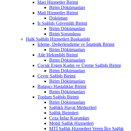
İdari Hizmetler Birimi
Birim Dökümanları
Mali Hizmetler Birimi
Doküman
İş Sağlığı Güvenliği Birimi
Birim Dökümanları
Birim Sorumlusu
Halk Sağlığı Hizmetleri Başkanlığı
İzleme, Değerlendirme ve İstatistik Birimi
Birim Dökümanları
Aile Hekimliği Birimi
Birim Dökümanları
Çocuk Ergen,Kadın ve Üreme Sağlığı Birimi
Birim Dökümanları
Çevre Sağlığı Birimi
Birim Dökümanları
Bulaşıcı Hastalıklar Birimi
Birim Dökümanları
Toplum Sağlığı Birimi
Birim Dökümanları
Sağlıklı Hayat Merkezleri
Sağlık Birimleri
Ceza İnfaz Kurumları
Mobil Sağlık Hizmetleri
MTİ Sağlık Hizmetleri Veren İlçe Sağlık