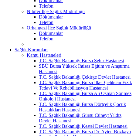
Dökümanlar
Telefon
Nilüfer İlçe Sağlık Müdürlüğü
Dökümanlar
Telefon
Orhangazi İlçe Sağlık Müdürlüğü
Dökümanlar
Telefon
Sağlık Kurumları
Kamu Hastaneleri
T.C. Sağlık Bakanlığı Bursa Şehir Hastanesi
SBÜ Bursa Yüksek İhtisas Eğitim ve Araştırma
Hastanesi
T.C. Sağlık Bakanlığı Çekirge Devlet Hastanesi
T.C. Sağlık Bakanlığı Bursa İlker Çelikcan Fizik
Tedavi Ve Rehabilitasyon Hastanesi
T.C. Sağlık Bakanlığı Bursa Ali Osman Sönmez
Onkoloji Hastanesi
T.C. Sağlık Bakanlığı Bursa Dörtçelik Çocuk
Hastalıkları Hastanesi
T.C. Sağlık Bakanlığı Gürsu Cüneyt Yıldız
Devlet Hastanesi
T.C. Sağlık Bakanlığı Kestel Devlet Hastanesi
T.C. Sağlık Bakanlığı Bursa Dr. Ayten Bozkaya