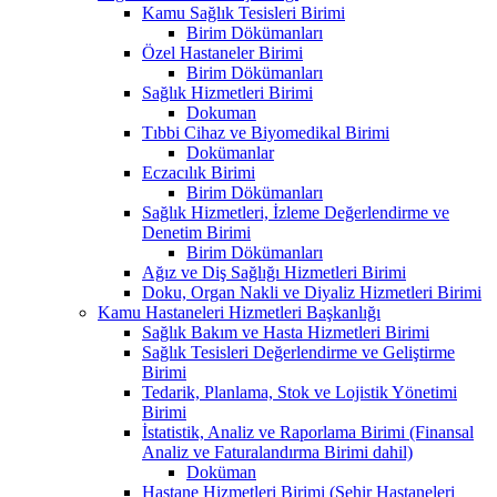
Kamu Sağlık Tesisleri Birimi
Birim Dökümanları
Özel Hastaneler Birimi
Birim Dökümanları
Sağlık Hizmetleri Birimi
Dokuman
Tıbbi Cihaz ve Biyomedikal Birimi
Dokümanlar
Eczacılık Birimi
Birim Dökümanları
Sağlık Hizmetleri, İzleme Değerlendirme ve
Denetim Birimi
Birim Dökümanları
Ağız ve Diş Sağlığı Hizmetleri Birimi
Doku, Organ Nakli ve Diyaliz Hizmetleri Birimi
Kamu Hastaneleri Hizmetleri Başkanlığı
Sağlık Bakım ve Hasta Hizmetleri Birimi
Sağlık Tesisleri Değerlendirme ve Geliştirme
Birimi
Tedarik, Planlama, Stok ve Lojistik Yönetimi
Birimi
İstatistik, Analiz ve Raporlama Birimi (Finansal
Analiz ve Faturalandırma Birimi dahil)
Doküman
Hastane Hizmetleri Birimi (Şehir Hastaneleri