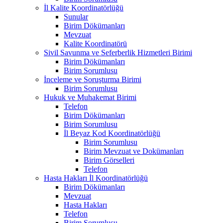
İl Kalite Koordinatörlüğü
Sunular
Birim Dökümanları
Mevzuat
Kalite Koordinatörü
Sivil Savunma ve Seferberlik Hizmetleri Birimi
Birim Dökümanları
Birim Sorumlusu
İnceleme ve Soruşturma Birimi
Birim Sorumlusu
Hukuk ve Muhakemat Birimi
Telefon
Birim Dökümanları
Birim Sorumlusu
İl Beyaz Kod Koordinatörlüğü
Birim Sorumlusu
Birim Mevzuat ve Dokümanları
Birim Görselleri
Telefon
Hasta Hakları İl Koordinatörlüğü
Birim Dökümanları
Mevzuat
Hasta Hakları
Telefon
Birim Sorumlusu