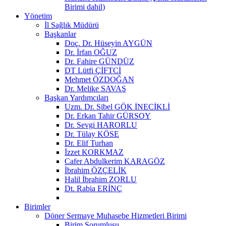
Birimi dahil)
Yönetim
İl Sağlık Müdürü
Başkanlar
Doç. Dr. Hüseyin AYGÜN
Dr. İrfan OĞUZ
Dr. Fahire GÜNDÜZ
DT Lütfi ÇİFTCİ
Mehmet ÖZDOĞAN
Dr. Melike SAVAŞ
Başkan Yardımcıları
Uzm. Dr. Sibel GÖK İNECİKLİ
Dr. Erkan Tahir GÜRSOY
Dr. Sevgi HARORLU
Dr. Tülay KÖSE
Dr. Elif Turhan
İzzet KORKMAZ
Cafer Abdulkerim KARAGÖZ
İbrahim ÖZÇELİK
Halil İbrahim ZORLU
Dt. Rabia ERİNÇ
Birimler
Döner Sermaye Muhasebe Hizmetleri Birimi
Birim Sorumlusu