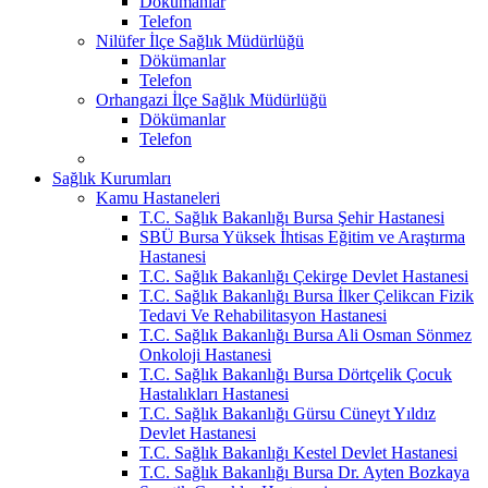
Dökümanlar
Telefon
Nilüfer İlçe Sağlık Müdürlüğü
Dökümanlar
Telefon
Orhangazi İlçe Sağlık Müdürlüğü
Dökümanlar
Telefon
Sağlık Kurumları
Kamu Hastaneleri
T.C. Sağlık Bakanlığı Bursa Şehir Hastanesi
SBÜ Bursa Yüksek İhtisas Eğitim ve Araştırma
Hastanesi
T.C. Sağlık Bakanlığı Çekirge Devlet Hastanesi
T.C. Sağlık Bakanlığı Bursa İlker Çelikcan Fizik
Tedavi Ve Rehabilitasyon Hastanesi
T.C. Sağlık Bakanlığı Bursa Ali Osman Sönmez
Onkoloji Hastanesi
T.C. Sağlık Bakanlığı Bursa Dörtçelik Çocuk
Hastalıkları Hastanesi
T.C. Sağlık Bakanlığı Gürsu Cüneyt Yıldız
Devlet Hastanesi
T.C. Sağlık Bakanlığı Kestel Devlet Hastanesi
T.C. Sağlık Bakanlığı Bursa Dr. Ayten Bozkaya