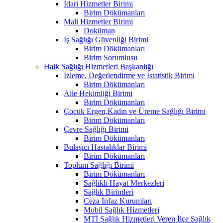
İdari Hizmetler Birimi
Birim Dökümanları
Mali Hizmetler Birimi
Doküman
İş Sağlığı Güvenliği Birimi
Birim Dökümanları
Birim Sorumlusu
Halk Sağlığı Hizmetleri Başkanlığı
İzleme, Değerlendirme ve İstatistik Birimi
Birim Dökümanları
Aile Hekimliği Birimi
Birim Dökümanları
Çocuk Ergen,Kadın ve Üreme Sağlığı Birimi
Birim Dökümanları
Çevre Sağlığı Birimi
Birim Dökümanları
Bulaşıcı Hastalıklar Birimi
Birim Dökümanları
Toplum Sağlığı Birimi
Birim Dökümanları
Sağlıklı Hayat Merkezleri
Sağlık Birimleri
Ceza İnfaz Kurumları
Mobil Sağlık Hizmetleri
MTİ Sağlık Hizmetleri Veren İlçe Sağlık