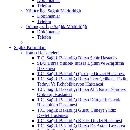
Dökümanlar
Telefon
Nilüfer İlçe Sağlık Müdürlüğü
Dökümanlar
Telefon
Orhangazi İlçe Sağlık Müdürlüğü
Dökümanlar
Telefon
Sağlık Kurumları
Kamu Hastaneleri
T.C. Sağlık Bakanlığı Bursa Şehir Hastanesi
SBÜ Bursa Yüksek İhtisas Eğitim ve Araştırma
Hastanesi
T.C. Sağlık Bakanlığı Çekirge Devlet Hastanesi
T.C. Sağlık Bakanlığı Bursa İlker Çelikcan Fizik
Tedavi Ve Rehabilitasyon Hastanesi
T.C. Sağlık Bakanlığı Bursa Ali Osman Sönmez
Onkoloji Hastanesi
T.C. Sağlık Bakanlığı Bursa Dörtçelik Çocuk
Hastalıkları Hastanesi
T.C. Sağlık Bakanlığı Gürsu Cüneyt Yıldız
Devlet Hastanesi
T.C. Sağlık Bakanlığı Kestel Devlet Hastanesi
T.C. Sağlık Bakanlığı Bursa Dr. Ayten Bozkaya