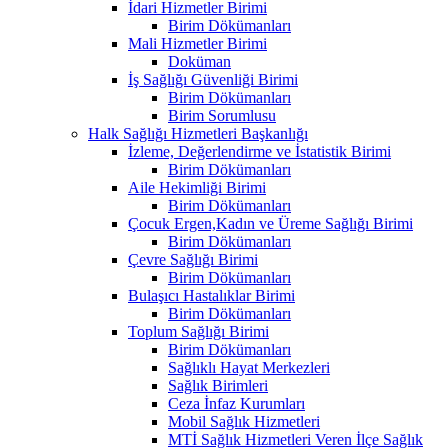
İdari Hizmetler Birimi
Birim Dökümanları
Mali Hizmetler Birimi
Doküman
İş Sağlığı Güvenliği Birimi
Birim Dökümanları
Birim Sorumlusu
Halk Sağlığı Hizmetleri Başkanlığı
İzleme, Değerlendirme ve İstatistik Birimi
Birim Dökümanları
Aile Hekimliği Birimi
Birim Dökümanları
Çocuk Ergen,Kadın ve Üreme Sağlığı Birimi
Birim Dökümanları
Çevre Sağlığı Birimi
Birim Dökümanları
Bulaşıcı Hastalıklar Birimi
Birim Dökümanları
Toplum Sağlığı Birimi
Birim Dökümanları
Sağlıklı Hayat Merkezleri
Sağlık Birimleri
Ceza İnfaz Kurumları
Mobil Sağlık Hizmetleri
MTİ Sağlık Hizmetleri Veren İlçe Sağlık