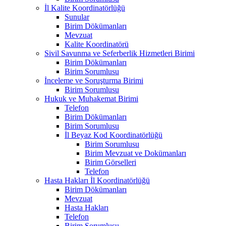
İl Kalite Koordinatörlüğü
Sunular
Birim Dökümanları
Mevzuat
Kalite Koordinatörü
Sivil Savunma ve Seferberlik Hizmetleri Birimi
Birim Dökümanları
Birim Sorumlusu
İnceleme ve Soruşturma Birimi
Birim Sorumlusu
Hukuk ve Muhakemat Birimi
Telefon
Birim Dökümanları
Birim Sorumlusu
İl Beyaz Kod Koordinatörlüğü
Birim Sorumlusu
Birim Mevzuat ve Dokümanları
Birim Görselleri
Telefon
Hasta Hakları İl Koordinatörlüğü
Birim Dökümanları
Mevzuat
Hasta Hakları
Telefon
Birim Sorumlusu