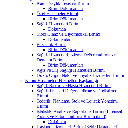
Kamu Sağlık Tesisleri Birimi
Birim Dökümanları
Özel Hastaneler Birimi
Birim Dökümanları
Sağlık Hizmetleri Birimi
Dokuman
Tıbbi Cihaz ve Biyomedikal Birimi
Dokümanlar
Eczacılık Birimi
Birim Dökümanları
Sağlık Hizmetleri, İzleme Değerlendirme ve
Denetim Birimi
Birim Dökümanları
Ağız ve Diş Sağlığı Hizmetleri Birimi
Doku, Organ Nakli ve Diyaliz Hizmetleri Birimi
Kamu Hastaneleri Hizmetleri Başkanlığı
Sağlık Bakım ve Hasta Hizmetleri Birimi
Sağlık Tesisleri Değerlendirme ve Geliştirme
Birimi
Tedarik, Planlama, Stok ve Lojistik Yönetimi
Birimi
İstatistik, Analiz ve Raporlama Birimi (Finansal
Analiz ve Faturalandırma Birimi dahil)
Doküman
Hastane Hizmetleri Birimi (Şehir Hastaneleri