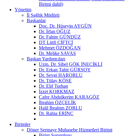
Birimi dahil)
Yönetim
İl Sağlık Müdürü
Başkanlar
Doç. Dr. Hüseyin AYGÜN
Dr. İrfan OĞUZ
Dr. Fahire GÜNDÜZ
DT Lütfi ÇİFTCİ
Mehmet ÖZDOĞAN
Dr. Melike SAVAŞ
Başkan Yardımcıları
Uzm. Dr. Sibel GÖK İNECİKLİ
Dr. Erkan Tahir GÜRSOY
Dr. Sevgi HARORLU
Dr. Tülay KÖSE
Dr. Elif Turhan
İzzet KORKMAZ
Cafer Abdulkerim KARAGÖZ
İbrahim ÖZÇELİK
Halil İbrahim ZORLU
Dt. Rabia ERİNÇ
Birimler
Döner Sermaye Muhasebe Hizmetleri Birimi
Birim Sorumlusu