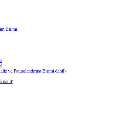
im Birimi
i
mi
naliz ve Faturalandırma Birimi dahil)
i dahil)