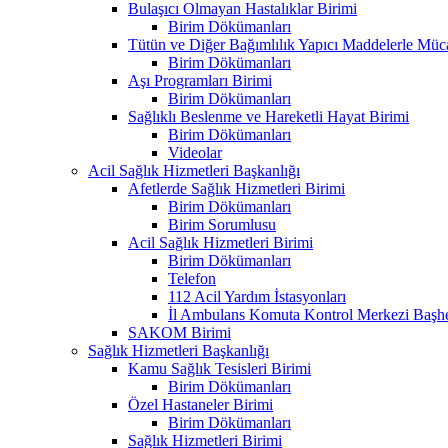
Bulaşıcı Olmayan Hastalıklar Birimi
Birim Dökümanları
Tütün ve Diğer Bağımlılık Yapıcı Maddelerle Müc
Birim Dökümanları
Aşı Programları Birimi
Birim Dökümanları
Sağlıklı Beslenme ve Hareketli Hayat Birimi
Birim Dökümanları
Videolar
Acil Sağlık Hizmetleri Başkanlığı
Afetlerde Sağlık Hizmetleri Birimi
Birim Dökümanları
Birim Sorumlusu
Acil Sağlık Hizmetleri Birimi
Birim Dökümanları
Telefon
112 Acil Yardım İstasyonları
İl Ambulans Komuta Kontrol Merkezi Başhe
SAKOM Birimi
Sağlık Hizmetleri Başkanlığı
Kamu Sağlık Tesisleri Birimi
Birim Dökümanları
Özel Hastaneler Birimi
Birim Dökümanları
Sağlık Hizmetleri Birimi