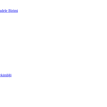
adele Birimi
kimliği