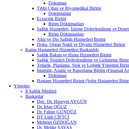
Dokuman
Tıbbi Cihaz ve Biyomedikal Birimi
Dokümanlar
Eczacılık Birimi
Birim Dökümanları
Sağlık Hizmetleri, İzleme Değerlendirme ve Denet
Birim Dökümanları
Ağız ve Diş Sağlığı Hizmetleri Birimi
Doku, Organ Nakli ve Diyaliz Hizmetleri Birimi
Kamu Hastaneleri Hizmetleri Başkanlığı
Sağlık Bakım ve Hasta Hizmetleri Birimi
Sağlık Tesisleri Değerlendirme ve Geliştirme Birim
Tedarik, Planlama, Stok ve Lojistik Yönetimi Biri
İstatistik, Analiz ve Raporlama Birimi (Finansal A
Doküman
Hastane Hizmetleri Birimi (Şehir Hastaneleri Birim
Yönetim
İl Sağlık Müdürü
Başkanlar
Doç. Dr. Hüseyin AYGÜN
Dr. İrfan OĞUZ
Dr. Fahire GÜNDÜZ
DT Lütfi ÇİFTCİ
Mehmet ÖZDOĞAN
Dr. Melike SAVAŞ