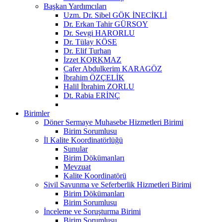
Başkan Yardımcıları
Uzm. Dr. Sibel GÖK İNECİKLİ
Dr. Erkan Tahir GÜRSOY
Dr. Sevgi HARORLU
Dr. Tülay KÖSE
Dr. Elif Turhan
İzzet KORKMAZ
Cafer Abdulkerim KARAGÖZ
İbrahim ÖZÇELİK
Halil İbrahim ZORLU
Dt. Rabia ERİNÇ
Birimler
Döner Sermaye Muhasebe Hizmetleri Birimi
Birim Sorumlusu
İl Kalite Koordinatörlüğü
Sunular
Birim Dökümanları
Mevzuat
Kalite Koordinatörü
Sivil Savunma ve Seferberlik Hizmetleri Birimi
Birim Dökümanları
Birim Sorumlusu
İnceleme ve Soruşturma Birimi
Birim Sorumlusu