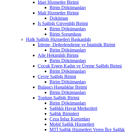
İdari Hizmetler Birimi
Birim Dökümanları
Mali Hizmetler Birimi
Doküman
İş Sağlığı Güvenliği Birimi
Birim Dökümanları
Birim Sorumlusu
Halk Sağlığı Hizmetleri Başkanlığı
İzleme, Değerlendirme ve İstatistik Birimi
Birim Dökümanları
Aile Hekimliği Birimi
Birim Dökümanları
Çocuk Ergen,Kadın ve Üreme Sağlığı Birimi
Birim Dökümanları
Çevre Sağlığı Birimi
Birim Dökümanları
Bulaşıcı Hastalıklar Birimi
Birim Dökümanları
Toplum Sağlığı Birimi
Birim Dökümanları
Sağlıklı Hayat Merkezleri
Sağlık Birimleri
Ceza İnfaz Kurumları
Mobil Sağlık Hizmetleri
MTİ Sağlık Hizmetleri Veren İlçe Sağlık