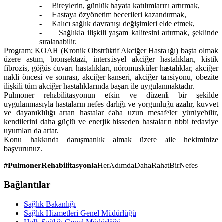
-
Bireylerin, günlük hayata katılımlarını artırmak,
-
Hastaya özyönetim becerileri kazandırmak,
-
Kalıcı sağlık davranışı değişimleri elde etmek,
-
Sağlıkla ilişkili yaşam kalitesini artırmak, şeklinde
sıralanabilir.
Program; KOAH (Kronik Obstrüktif Akciğer Hastalığı) başta olmak
üzere astım, bronşektazi, interstisyel akciğer hastalıkları, kistik
fibrozis, göğüs duvarı hastalıkları, nöromusküler hastalıklar, akciğer
nakli öncesi ve sonrası, akciğer kanseri, akciğer tansiyonu, obezite
ilişkili tüm akciğer hastalıklarında başarı ile uygulanmaktadır.
Pulmoner rehabilitasyonun etkin ve düzenli bir şekilde
uygulanmasıyla hastaların nefes darlığı ve yorgunluğu azalır, kuvvet
ve dayanıklılığı artan hastalar daha uzun mesafeler yürüyebilir,
kendilerini daha güçlü ve enerjik hisseden hastaların tıbbi tedaviye
uyumları da artar.
Konu hakkında danışmanlık almak üzere aile hekiminize
başvurunuz.
#
PulmonerRehabilitasyonla
HerAdımdaDahaRahatBirNefes
Bağlantılar
Sağlık Bakanlığı
Sağlık Hizmetleri Genel Müdürlüğü
Halk Sağlığı Genel Müdürlüğü