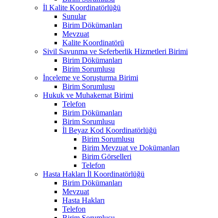
İl Kalite Koordinatörlüğü
Sunular
Birim Dökümanları
Mevzuat
Kalite Koordinatörü
Sivil Savunma ve Seferberlik Hizmetleri Birimi
Birim Dökümanları
Birim Sorumlusu
İnceleme ve Soruşturma Birimi
Birim Sorumlusu
Hukuk ve Muhakemat Birimi
Telefon
Birim Dökümanları
Birim Sorumlusu
İl Beyaz Kod Koordinatörlüğü
Birim Sorumlusu
Birim Mevzuat ve Dokümanları
Birim Görselleri
Telefon
Hasta Hakları İl Koordinatörlüğü
Birim Dökümanları
Mevzuat
Hasta Hakları
Telefon
Birim Sorumlusu