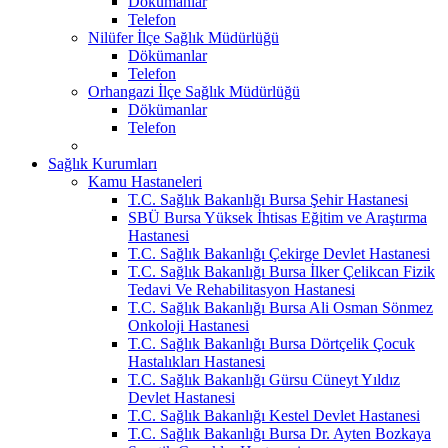
Dökümanlar
Telefon
Nilüfer İlçe Sağlık Müdürlüğü
Dökümanlar
Telefon
Orhangazi İlçe Sağlık Müdürlüğü
Dökümanlar
Telefon
Sağlık Kurumları
Kamu Hastaneleri
T.C. Sağlık Bakanlığı Bursa Şehir Hastanesi
SBÜ Bursa Yüksek İhtisas Eğitim ve Araştırma
Hastanesi
T.C. Sağlık Bakanlığı Çekirge Devlet Hastanesi
T.C. Sağlık Bakanlığı Bursa İlker Çelikcan Fizik
Tedavi Ve Rehabilitasyon Hastanesi
T.C. Sağlık Bakanlığı Bursa Ali Osman Sönmez
Onkoloji Hastanesi
T.C. Sağlık Bakanlığı Bursa Dörtçelik Çocuk
Hastalıkları Hastanesi
T.C. Sağlık Bakanlığı Gürsu Cüneyt Yıldız
Devlet Hastanesi
T.C. Sağlık Bakanlığı Kestel Devlet Hastanesi
T.C. Sağlık Bakanlığı Bursa Dr. Ayten Bozkaya