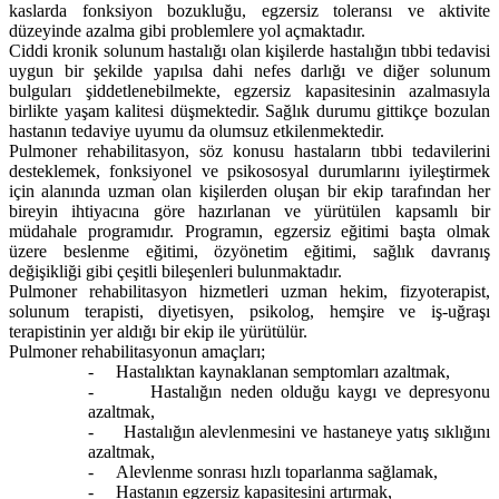
kaslarda fonksiyon bozukluğu, egzersiz toleransı ve aktivite
düzeyinde azalma gibi problemlere yol açmaktadır.
Ciddi kronik solunum hastalığı olan kişilerde hastalığın tıbbi tedavisi
uygun bir şekilde yapılsa dahi nefes darlığı ve diğer solunum
bulguları şiddetlenebilmekte, egzersiz kapasitesinin azalmasıyla
birlikte yaşam kalitesi düşmektedir. Sağlık durumu gittikçe bozulan
hastanın tedaviye uyumu da olumsuz etkilenmektedir.
Pulmoner rehabilitasyon, söz konusu hastaların tıbbi tedavilerini
desteklemek, fonksiyonel ve psikososyal durumlarını iyileştirmek
için alanında uzman olan kişilerden oluşan bir ekip tarafından her
bireyin ihtiyacına göre hazırlanan ve yürütülen kapsamlı bir
müdahale programıdır. Programın, egzersiz eğitimi başta olmak
üzere beslenme eğitimi, özyönetim eğitimi, sağlık davranış
değişikliği gibi çeşitli bileşenleri bulunmaktadır.
Pulmoner rehabilitasyon hizmetleri uzman hekim, fizyoterapist,
solunum terapisti, diyetisyen, psikolog, hemşire ve iş-uğraşı
terapistinin yer aldığı bir ekip ile yürütülür.
Pulmoner rehabilitasyonun amaçları;
-
Hastalıktan kaynaklanan semptomları azaltmak,
-
Hastalığın neden olduğu kaygı ve depresyonu
azaltmak,
-
Hastalığın alevlenmesini ve hastaneye yatış sıklığını
azaltmak,
-
Alevlenme sonrası hızlı toparlanma sağlamak,
-
Hastanın egzersiz kapasitesini artırmak,