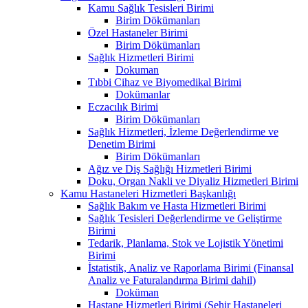
Kamu Sağlık Tesisleri Birimi
Birim Dökümanları
Özel Hastaneler Birimi
Birim Dökümanları
Sağlık Hizmetleri Birimi
Dokuman
Tıbbi Cihaz ve Biyomedikal Birimi
Dokümanlar
Eczacılık Birimi
Birim Dökümanları
Sağlık Hizmetleri, İzleme Değerlendirme ve
Denetim Birimi
Birim Dökümanları
Ağız ve Diş Sağlığı Hizmetleri Birimi
Doku, Organ Nakli ve Diyaliz Hizmetleri Birimi
Kamu Hastaneleri Hizmetleri Başkanlığı
Sağlık Bakım ve Hasta Hizmetleri Birimi
Sağlık Tesisleri Değerlendirme ve Geliştirme
Birimi
Tedarik, Planlama, Stok ve Lojistik Yönetimi
Birimi
İstatistik, Analiz ve Raporlama Birimi (Finansal
Analiz ve Faturalandırma Birimi dahil)
Doküman
Hastane Hizmetleri Birimi (Şehir Hastaneleri