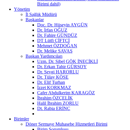
Birimi dahil)
Yönetim
İl Sağlık Müdürü
Başkanlar
Doç. Dr. Hüseyin AYGÜN
Dr. İrfan OĞUZ
Dr. Fahire GÜNDÜZ
DT Lütfi ÇİFTCİ
Mehmet ÖZDOĞAN
Dr. Melike SAVAŞ
Başkan Yardımcıları
Uzm. Dr. Sibel GÖK İNECİKLİ
Dr. Erkan Tahir GÜRSOY
Dr. Sevgi HARORLU
Dr. Tülay KÖSE
Dr. Elif Turhan
İzzet KORKMAZ
Cafer Abdulkerim KARAGÖZ
İbrahim ÖZÇELİK
Halil İbrahim ZORLU
Dt. Rabia ERİNÇ
Birimler
Döner Sermaye Muhasebe Hizmetleri Birimi
Birim Sorumlusu