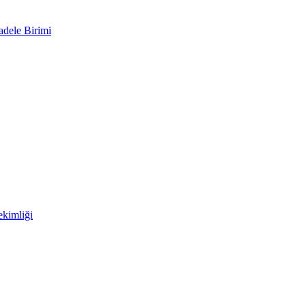
adele Birimi
kimliği