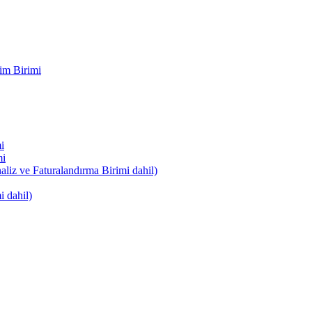
im Birimi
i
mi
naliz ve Faturalandırma Birimi dahil)
i dahil)