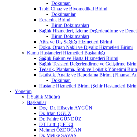
Dokuman
Tıbbi Cihaz ve Biyomedikal Birimi
Dokümanlar
Eczacılık Birimi
Birim Dökümanları
Sağlık Hizmetleri, İzleme Değerlendirme ve Denet
Birim Dökümanları
Ağız ve Diş Sağlığı Hizmetleri Birimi
Doku, Organ Nakli ve Diyaliz Hizmetleri Birimi
Kamu Hastaneleri Hizmetleri Başkanlığı
Sağlık Bakım ve Hasta Hizmetleri Birimi
Sağlık Tesisleri Değerlendirme ve Geliştirme Birim
Tedarik, Planlama, Stok ve Lojistik Yönetimi Biri
İstatistik, Analiz ve Raporlama Birimi (Finansal A
Doküman
Hastane Hizmetleri Birimi (Şehir Hastaneleri Birim
Yönetim
İl Sağlık Müdürü
Başkanlar
Doç. Dr. Hüseyin AYGÜN
Dr. İrfan OĞUZ
Dr. Fahire GÜNDÜZ
DT Lütfi ÇİFTCİ
Mehmet ÖZDOĞAN
Dr. Melike SAVAŞ