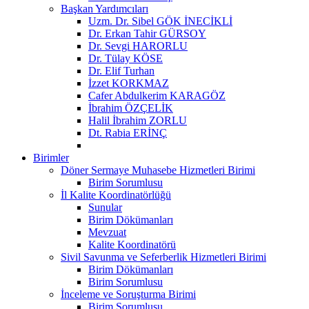
Başkan Yardımcıları
Uzm. Dr. Sibel GÖK İNECİKLİ
Dr. Erkan Tahir GÜRSOY
Dr. Sevgi HARORLU
Dr. Tülay KÖSE
Dr. Elif Turhan
İzzet KORKMAZ
Cafer Abdulkerim KARAGÖZ
İbrahim ÖZÇELİK
Halil İbrahim ZORLU
Dt. Rabia ERİNÇ
Birimler
Döner Sermaye Muhasebe Hizmetleri Birimi
Birim Sorumlusu
İl Kalite Koordinatörlüğü
Sunular
Birim Dökümanları
Mevzuat
Kalite Koordinatörü
Sivil Savunma ve Seferberlik Hizmetleri Birimi
Birim Dökümanları
Birim Sorumlusu
İnceleme ve Soruşturma Birimi
Birim Sorumlusu