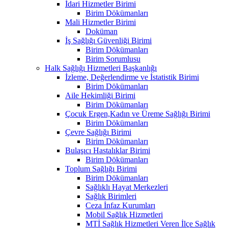
İdari Hizmetler Birimi
Birim Dökümanları
Mali Hizmetler Birimi
Doküman
İş Sağlığı Güvenliği Birimi
Birim Dökümanları
Birim Sorumlusu
Halk Sağlığı Hizmetleri Başkanlığı
İzleme, Değerlendirme ve İstatistik Birimi
Birim Dökümanları
Aile Hekimliği Birimi
Birim Dökümanları
Çocuk Ergen,Kadın ve Üreme Sağlığı Birimi
Birim Dökümanları
Çevre Sağlığı Birimi
Birim Dökümanları
Bulaşıcı Hastalıklar Birimi
Birim Dökümanları
Toplum Sağlığı Birimi
Birim Dökümanları
Sağlıklı Hayat Merkezleri
Sağlık Birimleri
Ceza İnfaz Kurumları
Mobil Sağlık Hizmetleri
MTİ Sağlık Hizmetleri Veren İlçe Sağlık