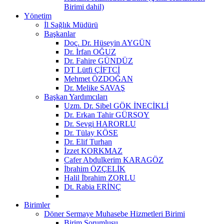
Birimi dahil)
Yönetim
İl Sağlık Müdürü
Başkanlar
Doç. Dr. Hüseyin AYGÜN
Dr. İrfan OĞUZ
Dr. Fahire GÜNDÜZ
DT Lütfi ÇİFTCİ
Mehmet ÖZDOĞAN
Dr. Melike SAVAŞ
Başkan Yardımcıları
Uzm. Dr. Sibel GÖK İNECİKLİ
Dr. Erkan Tahir GÜRSOY
Dr. Sevgi HARORLU
Dr. Tülay KÖSE
Dr. Elif Turhan
İzzet KORKMAZ
Cafer Abdulkerim KARAGÖZ
İbrahim ÖZÇELİK
Halil İbrahim ZORLU
Dt. Rabia ERİNÇ
Birimler
Döner Sermaye Muhasebe Hizmetleri Birimi
Birim Sorumlusu