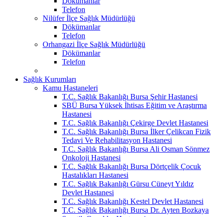
Dökümanlar
Telefon
Nilüfer İlçe Sağlık Müdürlüğü
Dökümanlar
Telefon
Orhangazi İlçe Sağlık Müdürlüğü
Dökümanlar
Telefon
Sağlık Kurumları
Kamu Hastaneleri
T.C. Sağlık Bakanlığı Bursa Şehir Hastanesi
SBÜ Bursa Yüksek İhtisas Eğitim ve Araştırma
Hastanesi
T.C. Sağlık Bakanlığı Çekirge Devlet Hastanesi
T.C. Sağlık Bakanlığı Bursa İlker Çelikcan Fizik
Tedavi Ve Rehabilitasyon Hastanesi
T.C. Sağlık Bakanlığı Bursa Ali Osman Sönmez
Onkoloji Hastanesi
T.C. Sağlık Bakanlığı Bursa Dörtçelik Çocuk
Hastalıkları Hastanesi
T.C. Sağlık Bakanlığı Gürsu Cüneyt Yıldız
Devlet Hastanesi
T.C. Sağlık Bakanlığı Kestel Devlet Hastanesi
T.C. Sağlık Bakanlığı Bursa Dr. Ayten Bozkaya