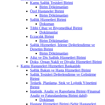
Kamu Sağlık Tesisleri Birimi
Birim Dökümanları
Özel Hastaneler Birimi
Birim Dökümanları
Sağlık Hizmetleri Birimi
Dokuman
Tıbbi Cihaz ve Biyomedikal Birimi
Dokümanlar
Eczacılık Birimi
Birim Dökümanları
Sağlık Hizmetleri, İzleme Değerlendirme ve
Denetim Birimi
Birim Dökümanları
Ağız ve Diş Sağlığı Hizmetleri Birimi
Doku, Organ Nakli ve Diyaliz Hizmetleri Birimi
Kamu Hastaneleri Hizmetleri Başkanlığı
Sağlık Bakım ve Hasta Hizmetleri Birimi
Sağlık Tesisleri Değerlendirme ve Geliştirme
Birimi
Tedarik, Planlama, Stok ve Lojistik Yönetimi
Birimi
İstatistik, Analiz ve Raporlama Birimi (Finansal
Analiz ve Faturalandırma Birimi dahil)
Doküman
Hastane Hizmetleri Birimi (Şehir Hastaneleri