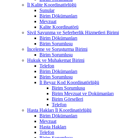
İl Kalite Koordinatörlüğü
Sunular
Birim Dökümanları
Mevzuat
Kalite Koordinatörü
Sivil Savunma ve Seferberlik Hizmetleri Birimi
Birim Dökümanları
Birim Sorumlusu
İnceleme ve Soruşturma Birimi
Birim Sorumlusu
Hukuk ve Muhakemat Birimi
Telefon
Birim Dökümanları
Birim Sorumlusu
İl Beyaz Kod Koordinatörlüğü
Birim Sorumlusu
Birim Mevzuat ve Dokümanları
Birim Görselleri
Telefon
Hasta Hakları İl Koordinatörlüğü
Birim Dökümanları
Mevzuat
Hasta Hakları
Telefon
Birim Sorumlusu