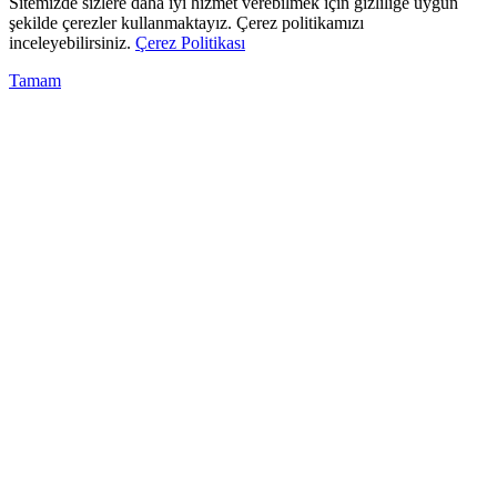
Sitemizde sizlere daha iyi hizmet verebilmek için gizliliğe uygun
şekilde çerezler kullanmaktayız. Çerez politikamızı
inceleyebilirsiniz.
Çerez Politikası
Tamam