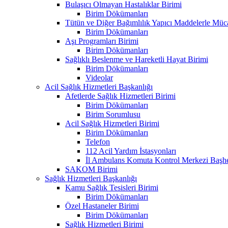
Bulaşıcı Olmayan Hastalıklar Birimi
Birim Dökümanları
Tütün ve Diğer Bağımlılık Yapıcı Maddelerle Müc
Birim Dökümanları
Aşı Programları Birimi
Birim Dökümanları
Sağlıklı Beslenme ve Hareketli Hayat Birimi
Birim Dökümanları
Videolar
Acil Sağlık Hizmetleri Başkanlığı
Afetlerde Sağlık Hizmetleri Birimi
Birim Dökümanları
Birim Sorumlusu
Acil Sağlık Hizmetleri Birimi
Birim Dökümanları
Telefon
112 Acil Yardım İstasyonları
İl Ambulans Komuta Kontrol Merkezi Başhe
SAKOM Birimi
Sağlık Hizmetleri Başkanlığı
Kamu Sağlık Tesisleri Birimi
Birim Dökümanları
Özel Hastaneler Birimi
Birim Dökümanları
Sağlık Hizmetleri Birimi