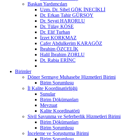
Başkan Yardımcıları
Uzm. Dr. Sibel GÖK İNECİKLİ
Dr. Erkan Tahir GÜRSOY
Dr. Sevgi HARORLU
Dr. Tülay KÖSE
Dr. Elif Turhan
İzzet KORKMAZ
Cafer Abdulkerim KARAGÖZ
İbrahim ÖZÇELİK
Halil İbrahim ZORLU
Dt. Rabia ERİNÇ
Birimler
Döner Sermaye Muhasebe Hizmetleri Birimi
Birim Sorumlusu
İl Kalite Koordinatörlüğü
Sunular
Birim Dökümanları
Mevzuat
Kalite Koordinatörü
Sivil Savunma ve Seferberlik Hizmetleri Birimi
Birim Dökümanları
Birim Sorumlusu
İnceleme ve Soruşturma Birimi
Birim Sorumlusu