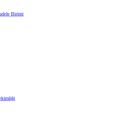
adele Birimi
kimliği