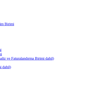
im Birimi
i
mi
naliz ve Faturalandırma Birimi dahil)
i dahil)