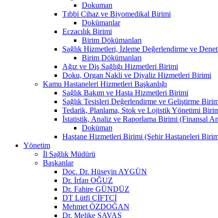
Dokuman
Tıbbi Cihaz ve Biyomedikal Birimi
Dokümanlar
Eczacılık Birimi
Birim Dökümanları
Sağlık Hizmetleri, İzleme Değerlendirme ve Denet
Birim Dökümanları
Ağız ve Diş Sağlığı Hizmetleri Birimi
Doku, Organ Nakli ve Diyaliz Hizmetleri Birimi
Kamu Hastaneleri Hizmetleri Başkanlığı
Sağlık Bakım ve Hasta Hizmetleri Birimi
Sağlık Tesisleri Değerlendirme ve Geliştirme Birim
Tedarik, Planlama, Stok ve Lojistik Yönetimi Biri
İstatistik, Analiz ve Raporlama Birimi (Finansal A
Doküman
Hastane Hizmetleri Birimi (Şehir Hastaneleri Birim
Yönetim
İl Sağlık Müdürü
Başkanlar
Doç. Dr. Hüseyin AYGÜN
Dr. İrfan OĞUZ
Dr. Fahire GÜNDÜZ
DT Lütfi ÇİFTCİ
Mehmet ÖZDOĞAN
Dr. Melike SAVAŞ