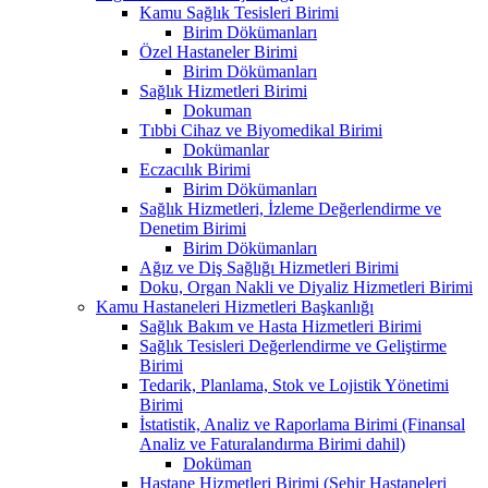
Kamu Sağlık Tesisleri Birimi
Birim Dökümanları
Özel Hastaneler Birimi
Birim Dökümanları
Sağlık Hizmetleri Birimi
Dokuman
Tıbbi Cihaz ve Biyomedikal Birimi
Dokümanlar
Eczacılık Birimi
Birim Dökümanları
Sağlık Hizmetleri, İzleme Değerlendirme ve
Denetim Birimi
Birim Dökümanları
Ağız ve Diş Sağlığı Hizmetleri Birimi
Doku, Organ Nakli ve Diyaliz Hizmetleri Birimi
Kamu Hastaneleri Hizmetleri Başkanlığı
Sağlık Bakım ve Hasta Hizmetleri Birimi
Sağlık Tesisleri Değerlendirme ve Geliştirme
Birimi
Tedarik, Planlama, Stok ve Lojistik Yönetimi
Birimi
İstatistik, Analiz ve Raporlama Birimi (Finansal
Analiz ve Faturalandırma Birimi dahil)
Doküman
Hastane Hizmetleri Birimi (Şehir Hastaneleri