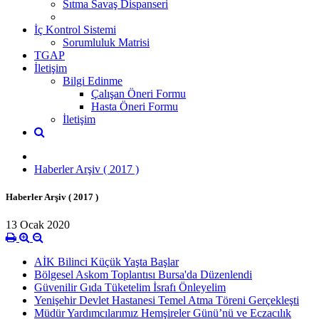
Sıtma Savaş Dispanseri
İç Kontrol Sistemi
Sorumluluk Matrisi
TGAP
İletişim
Bilgi Edinme
Çalışan Öneri Formu
Hasta Öneri Formu
İletişim
Haberler Arşiv ( 2017 )
Haberler Arşiv ( 2017 )
13 Ocak 2020
AİK Bilinci Küçük Yaşta Başlar
Bölgesel Askom Toplantısı Bursa'da Düzenlendi
Güvenilir Gıda Tüketelim İsrafı Önleyelim
Yenişehir Devlet Hastanesi Temel Atma Töreni Gerçekleşti
Müdür Yardımcılarımız Hemşireler Günü’nü ve Eczacılık