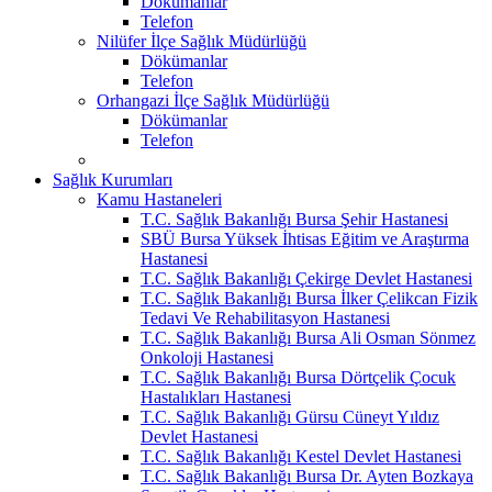
Dökümanlar
Telefon
Nilüfer İlçe Sağlık Müdürlüğü
Dökümanlar
Telefon
Orhangazi İlçe Sağlık Müdürlüğü
Dökümanlar
Telefon
Sağlık Kurumları
Kamu Hastaneleri
T.C. Sağlık Bakanlığı Bursa Şehir Hastanesi
SBÜ Bursa Yüksek İhtisas Eğitim ve Araştırma
Hastanesi
T.C. Sağlık Bakanlığı Çekirge Devlet Hastanesi
T.C. Sağlık Bakanlığı Bursa İlker Çelikcan Fizik
Tedavi Ve Rehabilitasyon Hastanesi
T.C. Sağlık Bakanlığı Bursa Ali Osman Sönmez
Onkoloji Hastanesi
T.C. Sağlık Bakanlığı Bursa Dörtçelik Çocuk
Hastalıkları Hastanesi
T.C. Sağlık Bakanlığı Gürsu Cüneyt Yıldız
Devlet Hastanesi
T.C. Sağlık Bakanlığı Kestel Devlet Hastanesi
T.C. Sağlık Bakanlığı Bursa Dr. Ayten Bozkaya