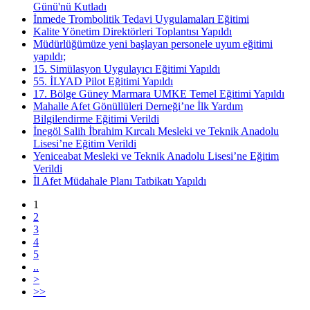
Günü'nü Kutladı
İnmede Trombolitik Tedavi Uygulamaları Eğitimi
Kalite Yönetim Direktörleri Toplantısı Yapıldı
Müdürlüğümüze yeni başlayan personele uyum eğitimi
yapıldı;
15. Simülasyon Uygulayıcı Eğitimi Yapıldı
55. İLYAD Pilot Eğitimi Yapıldı
17. Bölge Güney Marmara UMKE Temel Eğitimi Yapıldı
Mahalle Afet Gönüllüleri Derneği’ne İlk Yardım
Bilgilendirme Eğitimi Verildi
İnegöl Salih İbrahim Kırcalı Mesleki ve Teknik Anadolu
Lisesi’ne Eğitim Verildi
Yeniceabat Mesleki ve Teknik Anadolu Lisesi’ne Eğitim
Verildi
İl Afet Müdahale Planı Tatbikatı Yapıldı
1
2
3
4
5
..
>
>>