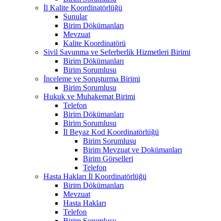
İl Kalite Koordinatörlüğü
Sunular
Birim Dökümanları
Mevzuat
Kalite Koordinatörü
Sivil Savunma ve Seferberlik Hizmetleri Birimi
Birim Dökümanları
Birim Sorumlusu
İnceleme ve Soruşturma Birimi
Birim Sorumlusu
Hukuk ve Muhakemat Birimi
Telefon
Birim Dökümanları
Birim Sorumlusu
İl Beyaz Kod Koordinatörlüğü
Birim Sorumlusu
Birim Mevzuat ve Dokümanları
Birim Görselleri
Telefon
Hasta Hakları İl Koordinatörlüğü
Birim Dökümanları
Mevzuat
Hasta Hakları
Telefon
Birim Sorumlusu