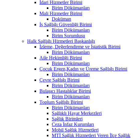
İdari Hizmetler Birimi
Birim Dökümanları
Mali Hizmetler Birimi
Doküman
İş Sağlığı Güvenliği Birimi
Birim Dökümanları
Birim Sorumlusu
Halk Sağlığı Hizmetleri Başkanlığı
İzleme, Değerlendirme ve İstatistik Birimi
Birim Dökümanları
Aile Hekimliği Birimi
Birim Dökümanları
Çocuk Ergen,Kadın ve Üreme Sağlığı Birimi
Birim Dökümanları
Çevre Sağlığı Birimi
Birim Dökümanları
Bulaşıcı Hastalıklar Birimi
Birim Dökümanları
Toplum Sağlığı Birimi
Birim Dökümanları
Sağlıklı Hayat Merkezleri
Sağlık Birimleri
Ceza İnfaz Kurumları
Mobil Sağlık Hizmetleri
MTİ Sağlık Hizmetleri Veren İlçe Sağlık