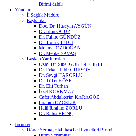
Birimi dahil)
Yönetim
İl Sağlık Müdürü
Başkanlar
Doç. Dr. Hüseyin AYGÜN
Dr. İrfan OĞUZ
Dr. Fahire GÜNDÜZ
DT Lütfi ÇİFTCİ
Mehmet ÖZDOĞAN
Dr. Melike SAVAŞ
Başkan Yardımcıları
Uzm. Dr. Sibel GÖK İNECİKLİ
Dr. Erkan Tahir GÜRSOY
Dr. Sevgi HARORLU
Dr. Tülay KÖSE
Dr. Elif Turhan
İzzet KORKMAZ
Cafer Abdulkerim KARAGÖZ
İbrahim ÖZÇELİK
Halil İbrahim ZORLU
Dt. Rabia ERİNÇ
Birimler
Döner Sermaye Muhasebe Hizmetleri Birimi
Birim Sorumlusu